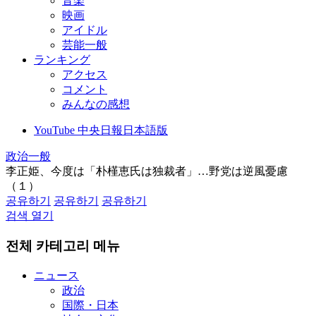
音楽
映画
アイドル
芸能一般
ランキング
アクセス
コメント
みんなの感想
YouTube 中央日報日本語版
政治一般
李正姫、今度は「朴槿恵氏は独裁者」…野党は逆風憂慮
（１）
공유하기
공유하기
공유하기
검색 열기
전체 카테고리 메뉴
ニュース
政治
国際・日本