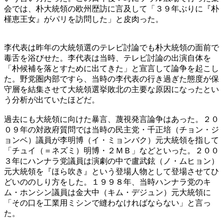
会では、朴大統領の欧州歴訪に言及して「３９年ぶりに『朴
槿恵王女』がパリを訪問した」と皮肉った。
李代表は昨年の大統領選のテレビ討論でも朴大統領の面前で
毒舌を浴びせた。李代表は当時、テレビ討論の出演自体を
「朴候補を落とすために出てきた」と宣言して論争を起こし
た。野党圏内部ですら、当時の李代表の行き過ぎた態度が保
守層を結集させて大統領選挙敗北の主要な原因になったとい
う分析が出ていたほどだ。
過去にも大統領に向けた暴言、蔑視発言論争はあった。２０
０９年の対政府質問では当時の民主党・千正培（チョン・ジ
ョンベ）議員が李明博（イ・ミョンバク）元大統領を指して
「チュイ（＝ネズミ）明博・２ＭＢ」などといった。２００
３年にハンナラ党議員は演劇の中で盧武鉉（ノ・ムヒョン）
元大統領を『ほら吹き』という登場人物として登場させてひ
どいののしり方をした。１９９８年、当時ハンナラ党のキ
ム・ホンシン議員は金大中（キム・デジュン）元大統領に
「その口を工業用ミシンで縫わなければならない」と言っ
た。