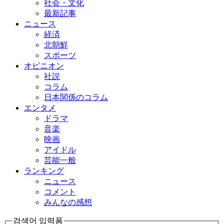
社会・文化
最新記事
ニュース
経済
北朝鮮
スポーツ
オピニオン
社説
コラム
日本関係のコラム
エンタメ
ドラマ
音楽
映画
アイドル
芸能一般
ランキング
ニュース
コメント
みんなの感想
검색어 입력폼