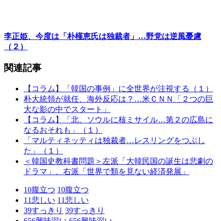
李正姫、今度は「朴槿恵氏は独裁者」…野党は逆風憂慮
（２）
関連記事
【コラム】「韓国の事例」に全世界が注視する（１）
朴大統領が就任、海外反応は？…米ＣＮＮ「２つの巨
大な影の中でスタート」
【コラム】「北、ソウルに核ミサイル…第２の広島に
なるおそれも」（１）
「マルティネッティは独裁者…レスリングをつぶし
た」（１）
＜韓国史教科書問題＞左派「大韓民国の誕生は悲劇の
ドラマ」、右派「世界で類を見ない経済発展」
10
腹立つ
10
腹立つ
11
悲しい
11
悲しい
39
すっきり
39
すっきり
656
興味深い
656
興味深い