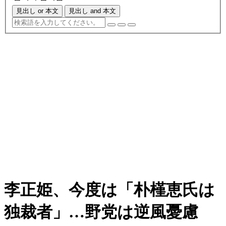
見出し or 本文
見出し and 本文
李正姫、今度は「朴槿恵氏は
独裁者」…野党は逆風憂慮