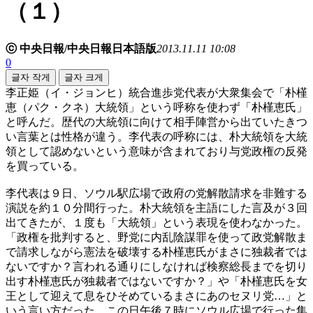
（１）
ⓒ 中央日報/中央日報日本語版
2013.11.11 10:08
0
글자 작게
글자 크게
李正姫（イ・ジョンヒ）統合進歩党代表が大衆集会で「朴槿
恵（パク・クネ）大統領」という呼称を使わず「朴槿恵氏」
と呼んだ。歴代の大統領に向けて相手陣営から出ていたきつ
い言葉とは性格が違う。李代表の呼称には、朴大統領を大統
領として認めないという意味が含まれており与党政権の反発
を買っている。
李代表は９日、ソウル駅広場で政府の党解散請求を非難する
演説を約１０分間行った。朴大統領を主語にした言及が３回
出てきたが、１度も「大統領」という表現を使わなかった。
「政権を批判すると、野党に内乱陰謀罪を使って政党解散ま
で請求しながら憲法を破壊する朴槿恵氏がまさに独裁者では
ないですか？言われる通りにしなければ検察総長までを切り
出す朴槿恵氏が独裁者ではないですか？」や「朴槿恵氏を女
王として迎えて息をひそめているまさにあのセヌリ党…」と
いう言い方だった。この日午後７時にソウル広場で行った集