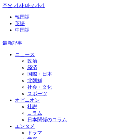
주요 기사 바로가기
韓国語
英語
中国語
最新記事
ニュース
政治
経済
国際・日本
北朝鮮
社会・文化
スポーツ
オピニオン
社説
コラム
日本関係のコラム
エンタメ
ドラマ