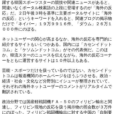
躍する韓国スポーツスターの競技や関連ニュースがあると、
間違いなくポータル検索語の上段に登場するのが「海外の反
応」だ。２日午後３時を基準に主要ポータルサイトに「海外
の反応」というキーワードを入れると、関連ブログの掲示物
だけで「ネイバー」１９万９９１６件、「ダウム」２６万１
０００件にのぼる。
ネットユーザーの関心が高まるなか、海外の反応を専門的に
紹介するサイトもいくつかある。国内には「カセンイドット
コム」と「ケソムンドットコム」がその代表例だ。このほ
か、韓流スターのニュースを伝えながら、海外の反応コーナ
ーをともに運営するサイトは１０件以上もある。
芸能・スポーツだけを扱っているのではない。カセンイドッ
トコムは報道機関のホームページをほうふつさせる。政治・
経済・社会・文化など分野別にイシューが整理されていて、
それぞれの海外ネットユーザーのコメントがリアルタイムで
翻訳されている。
政治分野では国産軽戦闘機ＦＡ－５０のフィリピン輸出と関
連し、フィリピン現地の反応を扱う掲示物の照会数が３万件
にのぼった。フィリピン戦闘機輸出に対する中国の「自制要