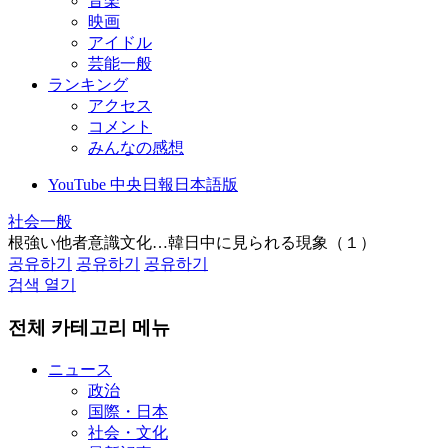
音楽
映画
アイドル
芸能一般
ランキング
アクセス
コメント
みんなの感想
YouTube 中央日報日本語版
社会一般
根強い他者意識文化…韓日中に見られる現象（１）
공유하기
공유하기
공유하기
검색 열기
전체 카테고리 메뉴
ニュース
政治
国際・日本
社会・文化