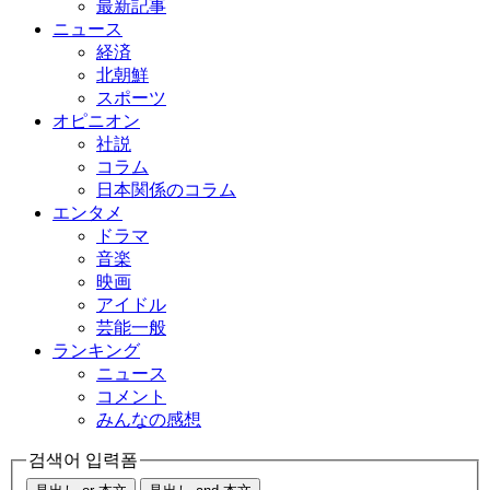
最新記事
ニュース
経済
北朝鮮
スポーツ
オピニオン
社説
コラム
日本関係のコラム
エンタメ
ドラマ
音楽
映画
アイドル
芸能一般
ランキング
ニュース
コメント
みんなの感想
검색어 입력폼