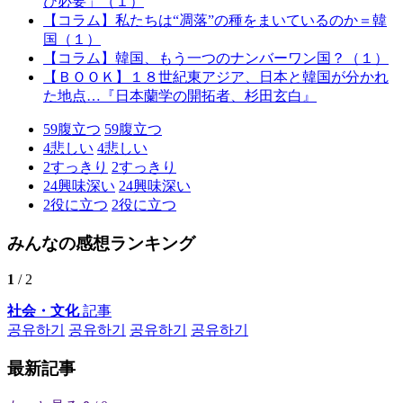
ひ必要」（１）
【コラム】私たちは“凋落”の種をまいているのか＝韓
国（１）
【コラム】韓国、もう一つのナンバーワン国？（１）
【ＢＯＯＫ】１８世紀東アジア、日本と韓国が分かれ
た地点…『日本蘭学の開拓者、杉田玄白』
59
腹立つ
59
腹立つ
4
悲しい
4
悲しい
2
すっきり
2
すっきり
24
興味深い
24
興味深い
2
役に立つ
2
役に立つ
みんなの感想ランキング
1
/ 2
社会・文化
記事
공유하기
공유하기
공유하기
공유하기
最新記事