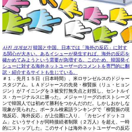
사진 크게보기
韓国と中国、日本では「海外の反応」に対す
る関心が大きい。あるイシューが発生すれば、海外の反応を
確かめてみようという需要が急増する。このため、韓国発イ
シューに対する海外ネットユーザーのコメントを専門的に翻
訳・紹介するサイトも生じている。
＃１．先月１５日（日本時間）、米ロサンゼルスのドジャー
スタジアム。ＬＡドジャースの先発・柳賢振（リュ・ヒョン
ジン）が７イニングを３被安打無失点と好投し、セントルイ
ス・カージナルスに勝った。メジャーリーグのポストシーズ
ンで韓国人では初めて勝利をつかんだのだ。しかしおかしな
現象が見られた。ポータル検索語ランキングで「柳賢振の現
地反応、海外反応」が上位圏に入り、「カセンイドットコ
ム」というサイトが同時接続者制限（２万人）を超え、一時
的にストップした。このサイトは海外ネットユーザーの反応