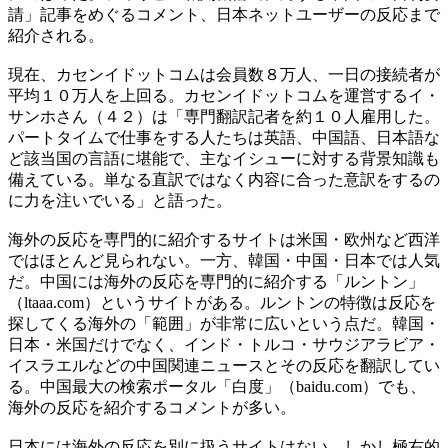
請」記事をめぐるコメント、日本ネットユーザーの反応まで
紹介される。
現在、カセンイドットコムは会員数８万人、一日の接続者が
平均１０万人を上回る。カセンイドットコムを運営するイ・
サンホさん（４２）は「専門翻訳記者を約１０人雇用した。
パートタイムで仕事をする人たちは英語、中国語、日本語な
ど該当国の言語に堪能で、主なイシューに対する背景知識も
備えている。単なる直訳ではなく内容に合った意訳をするの
に力を注いでいる」と語った。
海外の反応を専門的に紹介するサイトは米国・欧州など西洋
ではほとんど見られない。一方、韓国・中国・日本では人気
だ。中国には海外の反応を専門的に紹介する「ルントン」
（ltaaa.com）というサイトがある。ルントンの特徴は反応を
探してくる海外の「範囲」が非常に広いという点だ。韓国・
日本・米国だけでなく、インド・トルコ・サウジアラビア・
イスラエルなどの中国関連ニュースとその反応を翻訳してい
る。中国最大の検索ポータル「白度」（baidu.com）でも、
海外の反応を紹介するコメントが多い。
日本には海外の反応を別に扱うサイトはない。しかし極右的