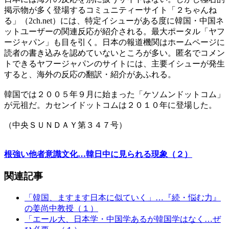
掲示物が多く登場するコミュニティーサイト「２ちゃんね
る」（2ch.net）には、特定イシューがある度に韓国・中国ネ
ットユーザーの関連反応が紹介される。最大ポータル「ヤフ
ージャパン」も目を引く。日本の報道機関はホームページに
読者の書き込みを認めていないところが多い。匿名でコメン
トできるヤフージャパンのサイトには、主要イシューが発生
すると、海外の反応の翻訳・紹介があふれる。
韓国では２００５年９月に始まった「ケソムンドットコム」
が元祖だ。カセンイドットコムは２０１０年に登場した。
（中央ＳＵＮＤＡＹ第３４７号）
根強い他者意識文化…韓日中に見られる現象（２）
関連記事
「韓国、ますます日本に似ていく」…『続・悩む力』
の姜尚中教授（１）
「エール大、日本学・中国学あるが韓国学はなく…ぜ