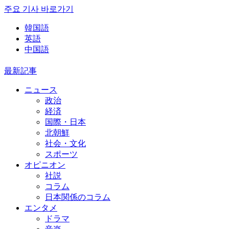
주요 기사 바로가기
韓国語
英語
中国語
最新記事
ニュース
政治
経済
国際・日本
北朝鮮
社会・文化
スポーツ
オピニオン
社説
コラム
日本関係のコラム
エンタメ
ドラマ