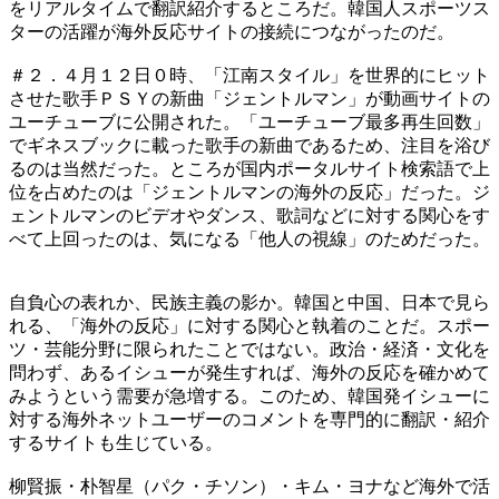
をリアルタイムで翻訳紹介するところだ。韓国人スポーツス
ターの活躍が海外反応サイトの接続につながったのだ。
＃２．４月１２日０時、「江南スタイル」を世界的にヒット
させた歌手ＰＳＹの新曲「ジェントルマン」が動画サイトの
ユーチューブに公開された。「ユーチューブ最多再生回数」
でギネスブックに載った歌手の新曲であるため、注目を浴び
るのは当然だった。ところが国内ポータルサイト検索語で上
位を占めたのは「ジェントルマンの海外の反応」だった。ジ
ェントルマンのビデオやダンス、歌詞などに対する関心をす
べて上回ったのは、気になる「他人の視線」のためだった。
自負心の表れか、民族主義の影か。韓国と中国、日本で見ら
れる、「海外の反応」に対する関心と執着のことだ。スポー
ツ・芸能分野に限られたことではない。政治・経済・文化を
問わず、あるイシューが発生すれば、海外の反応を確かめて
みようという需要が急増する。このため、韓国発イシューに
対する海外ネットユーザーのコメントを専門的に翻訳・紹介
するサイトも生じている。
柳賢振・朴智星（パク・チソン）・キム・ヨナなど海外で活