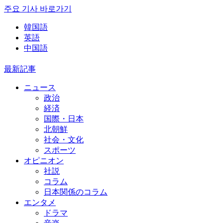
주요 기사 바로가기
韓国語
英語
中国語
最新記事
ニュース
政治
経済
国際・日本
北朝鮮
社会・文化
スポーツ
オピニオン
社説
コラム
日本関係のコラム
エンタメ
ドラマ