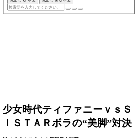
見出し or 本文
見出し and 本文
少女時代ティファニーｖｓＳ
ＩＳＴＡＲボラの“美脚”対決