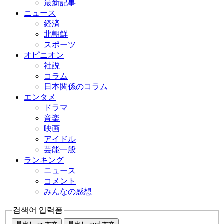
最新記事
ニュース
経済
北朝鮮
スポーツ
オピニオン
社説
コラム
日本関係のコラム
エンタメ
ドラマ
音楽
映画
アイドル
芸能一般
ランキング
ニュース
コメント
みんなの感想
검색어 입력폼