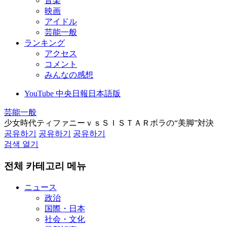
音楽
映画
アイドル
芸能一般
ランキング
アクセス
コメント
みんなの感想
YouTube 中央日報日本語版
芸能一般
少女時代ティファニーｖｓＳＩＳＴＡＲボラの“美脚”対決
공유하기
공유하기
공유하기
검색 열기
전체 카테고리 메뉴
ニュース
政治
国際・日本
社会・文化