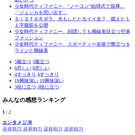
少女時代ティファニー、“ノーコン”始球式で屈辱…
「ジェシカを思い出す」
ＳＩＳＴＡＲボラ、水もしたたるイイ女？ 鍛えた１
１字腹筋を公開
少女時代ティファニー、顔隠しても脚線美目立つ空港
ファッション
少女時代ティファニー、スポーティー衣装で際立つＳ
ラインと脚線美
5
腹立つ
5
腹立つ
6
悲しい
6
悲しい
4
すっきり
4
すっきり
19
興味深い
19
興味深い
3
役に立つ
3
役に立つ
みんなの感想ランキング
1
/ 2
エンタメ
記事
공유하기
공유하기
공유하기
공유하기