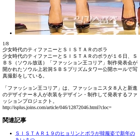
1/8
少女時代のティファニーとＳＩＳＴＡＲのボラ
少女時代のティファニーとＳＩＳＴＡＲのボラが１６日、Ｓ
ＢＳ（ソウル放送）「ファッション王コリア」制作発表会が
開かれたソウル上岩洞ＳＢＳプリズムタワー公開ホールで写
真撮影をしている。
「ファッション王コリア」は、ファッショニスタ８人と新進
のデザイナー８人が衣装をデザイン・制作して発表するファ
ッションプロジェクト。
http://isplus.joins.com/article/046/12872046.html?cloc=
関連記事
ＳＩＳＴＡＲ１９のヒョリンとボラが韓服姿で新年の
あいさつ