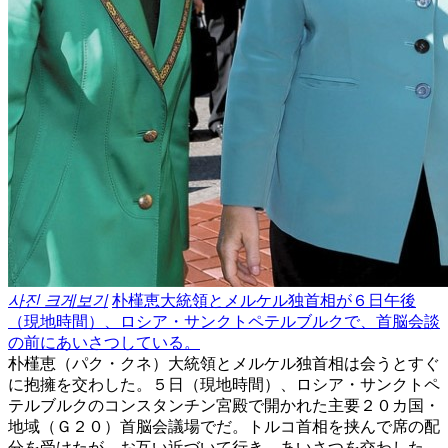
사진 크게보기
朴槿恵大統領とメルケル独首相が６日午後
（現地時間）、ロシア・サンクトペテルブルクで、首脳会談
の前にあいさつしている。
朴槿恵（パク・クネ）大統領とメルケル独首相は会うとすぐ
に抱擁を交わした。５日（現地時間）、ロシア・サンクトペ
テルブルクのコンスタンチン宮殿で開かれた主要２０カ国・
地域（Ｇ２０）首脳会議場でだ。トルコ首相を挟んで席の配
分を受けたが、お互い近づいて行き、あいさつを交わした。