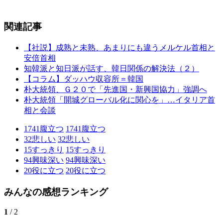
関連記事
【社説】成熟と未熟、あまりにも違うメルケル首相と
安倍首相
知韓派と知日派が話す、韓日関係の解決法（２）
【コラム】ダッハウ収容所＝韓国
朴大統領、Ｇ２０で「先進国・新興国協力」強調へ
朴大統領「開城グローバル化に関心を」…イタリア首
相と会談
1741
腹立つ
1741
腹立つ
32
悲しい
32
悲しい
15
すっきり
15
すっきり
94
興味深い
94
興味深い
20
役に立つ
20
役に立つ
みんなの感想ランキング
1
/ 2