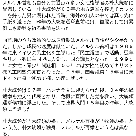
メルケル首相も自分と共通点が多い女性指導者の朴大統領に
配慮している。朴大統領が０６年の地方選挙を控えてカッタ
ーを持った男に襲われた当時、海外の知人の中では真っ先に
手紙を送った。昨年の大統領選挙直前には、首脳としては異
例にも勝利を祈る書簡を送った。
両首脳のうち政治的な成長時期はメルケル首相がやや早かっ
た。しかし成長の速度は似ていた。メルケル首相は１９８９
年に東ドイツの民主化を主導した「民主躍進」で活動、翌年
キリスト教民主同盟に入党し、国会議員となった。１９９１
年に女性・青少年問題相、００年には女性で初めてキリスト
教民主同盟の党首となった。０５年、国会議員１５年目に東
ドイツ出身で初めて権力の座に就いた。
朴大統領は９７年、ハンナラ党に迎えられた後、０４年の総
選挙を控えて代表となり、危機に直面した党を救い、大統領
選挙候補に浮上した。そして政界入門１５年目の昨年、大統
領に当選した。
朴大統領が「大統領の娘」、メルケル首相が「牧師の娘」と
いう点、朴大統領が独身、メルケルが再婚という点は異な
る。