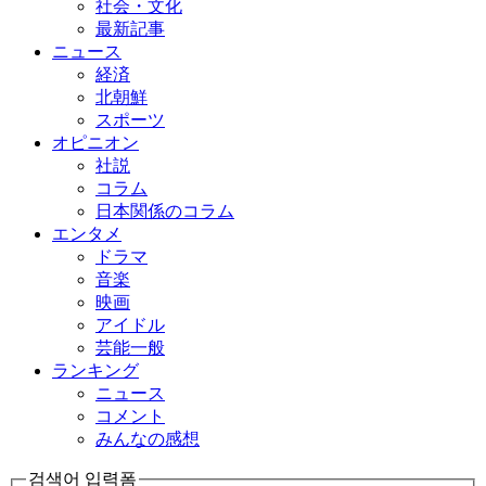
社会・文化
最新記事
ニュース
経済
北朝鮮
スポーツ
オピニオン
社説
コラム
日本関係のコラム
エンタメ
ドラマ
音楽
映画
アイドル
芸能一般
ランキング
ニュース
コメント
みんなの感想
검색어 입력폼