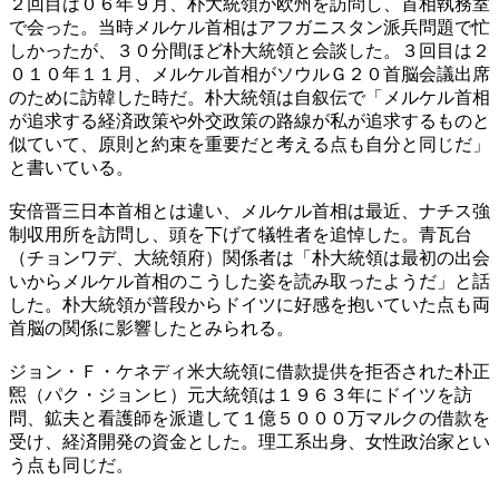
２回目は０６年９月、朴大統領が欧州を訪問し、首相執務室
で会った。当時メルケル首相はアフガニスタン派兵問題で忙
しかったが、３０分間ほど朴大統領と会談した。３回目は２
０１０年１１月、メルケル首相がソウルＧ２０首脳会議出席
のために訪韓した時だ。朴大統領は自叙伝で「メルケル首相
が追求する経済政策や外交政策の路線が私が追求するものと
似ていて、原則と約束を重要だと考える点も自分と同じだ」
と書いている。
安倍晋三日本首相とは違い、メルケル首相は最近、ナチス強
制収用所を訪問し、頭を下げて犠牲者を追悼した。青瓦台
（チョンワデ、大統領府）関係者は「朴大統領は最初の出会
いからメルケル首相のこうした姿を読み取ったようだ」と話
した。朴大統領が普段からドイツに好感を抱いていた点も両
首脳の関係に影響したとみられる。
ジョン・Ｆ・ケネディ米大統領に借款提供を拒否された朴正
煕（パク・ジョンヒ）元大統領は１９６３年にドイツを訪
問、鉱夫と看護師を派遣して１億５０００万マルクの借款を
受け、経済開発の資金とした。理工系出身、女性政治家とい
う点も同じだ。