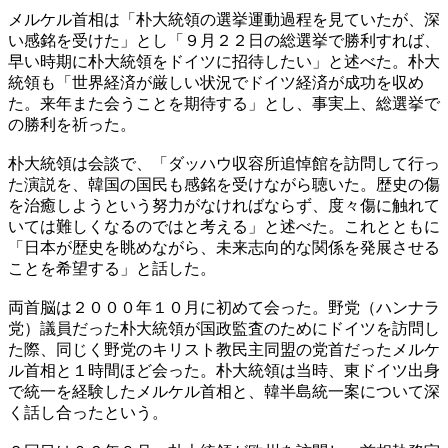
メルケル首相は「朴大統領の選挙運動過程を見ていたが、深
い感銘を受けた」とし「９月２２日の総選挙で勝利すれば、
早い時期に朴大統領をドイツに招待したい」と述べた。朴大
統領も「世界経済が厳しい状況でドイツ経済が成功を収め
た。来年また会うことを期待する」とし、事実上、総選挙で
の勝利を祈った。
朴大統領は会談で、「ダッハウ収容所追悼館を訪問して行っ
た演説を、韓国の国民も感銘を受けながら聴いた。歴史の傷
を治癒しようという努力がなければならず、度々傷に触れて
いては難しくなるのではと考える」と述べた。これとともに
「日本が歴史を眺めながら、未来志向的な関係を発展させる
ことを希望する」と話した。
両首脳は２０００年１０月に初めて会った。野党（ハンナラ
党）議員だった朴大統領が国政監査のためにドイツを訪問し
た際、同じく野党のキリスト教民主同盟の党首だったメルケ
ル首相と１時間ほど会った。朴大統領は当時、東ドイツ出身
で統一を経験したメルケル首相と、韓半島統一案について深
く話し合ったという。