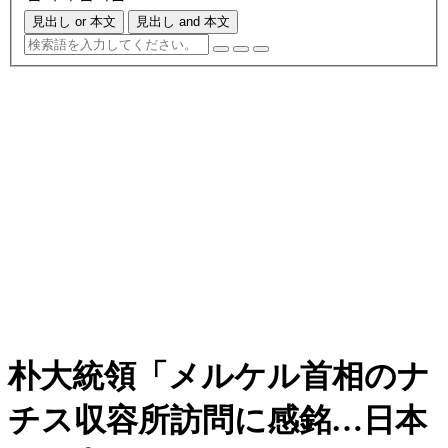
見出し or 本文
見出し and 本文
朴大統領「メルケル首相のナ
チス収容所訪問に感銘…日本