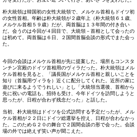
朴大統領は韓国初の女性大統領で、メルケル首相もドイツ初
の女性首相。年齢は朴大統領が２歳年上（朴大統領６１歳、
メルケル首相５９歳）だが、両首脳は１３年間の付き合い
だ。会うのは今回が４回目で、大統領－首相として会ったの
は初めて。両首脳は６日、２国間首脳会談の形式でまた会っ
た。
今回の会談はメルケル首相が先に提案した。場所もコンスタ
ンチン宮殿のドイツ首相用のヴィラだった。朴大統領はメル
ケル首相を見ると、「議長国がメルケル首相と親しいことを
知り（首脳用ヴィラを）近くに配分してくれた。近所の家に
遊びに来るようでうれしい」とし「大統領当選後、首相から
先に祝いの電話も、招待も受け、今年ドイツを訪問しようと
思ったが、日程が合わず残念だった」と話した。
当初、朴大統領はドイツを公式訪問する予定だったが、メル
ケル首相が２２日にドイツ総選挙を控え、日程が合わなかっ
た。このためＧ２０の舞台で２国間会談の形で会った。会談
場の外では絶えず笑い声が聞こえた。