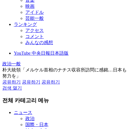
音楽
映画
アイドル
芸能一般
ランキング
アクセス
コメント
みんなの感想
YouTube 中央日報日本語版
政治一般
朴大統領「メルケル首相のナチス収容所訪問に感銘…日本も
努力を」
공유하기
공유하기
공유하기
검색 열기
전체 카테고리 메뉴
ニュース
政治
国際・日本