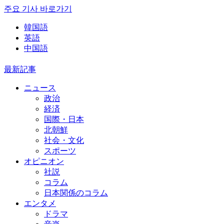
주요 기사 바로가기
韓国語
英語
中国語
最新記事
ニュース
政治
経済
国際・日本
北朝鮮
社会・文化
スポーツ
オピニオン
社説
コラム
日本関係のコラム
エンタメ
ドラマ