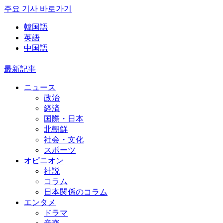
주요 기사 바로가기
韓国語
英語
中国語
最新記事
ニュース
政治
経済
国際・日本
北朝鮮
社会・文化
スポーツ
オピニオン
社説
コラム
日本関係のコラム
エンタメ
ドラマ