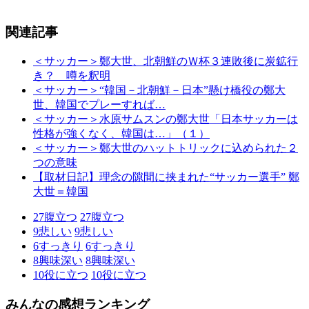
関連記事
＜サッカー＞鄭大世、北朝鮮のＷ杯３連敗後に炭鉱行
き？ 噂を釈明
＜サッカー＞“韓国－北朝鮮－日本”懸け橋役の鄭大
世、韓国でプレーすれば…
＜サッカー＞水原サムスンの鄭大世「日本サッカーは
性格が強くなく、韓国は…」（１）
＜サッカー＞鄭大世のハットトリックに込められた２
つの意味
【取材日記】理念の隙間に挟まれた“サッカー選手” 鄭
大世＝韓国
27
腹立つ
27
腹立つ
9
悲しい
9
悲しい
6
すっきり
6
すっきり
8
興味深い
8
興味深い
10
役に立つ
10
役に立つ
みんなの感想ランキング