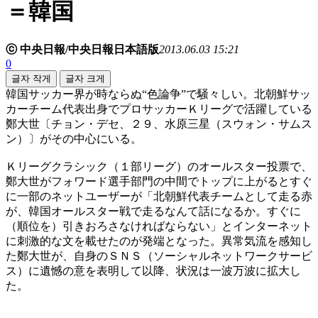
＝韓国
ⓒ 中央日報/中央日報日本語版
2013.06.03 15:21
0
글자 작게
글자 크게
韓国サッカー界が時ならぬ“色論争”で騒々しい。北朝鮮サッ
カーチーム代表出身でプロサッカーＫリーグで活躍している
鄭大世〔チョン・デセ、２９、水原三星（スウォン・サムス
ン）〕がその中心にいる。
Ｋリーグクラシック（１部リーグ）のオールスター投票で、
鄭大世がフォワード選手部門の中間でトップに上がるとすぐ
に一部のネットユーザーが「北朝鮮代表チームとして走る赤
が、韓国オールスター戦で走るなんて話になるか。すぐに
（順位を）引きおろさなければならない」とインターネット
に刺激的な文を載せたのが発端となった。異常気流を感知し
た鄭大世が、自身のＳＮＳ（ソーシャルネットワークサービ
ス）に遺憾の意を表明して以降、状況は一波万波に拡大し
た。