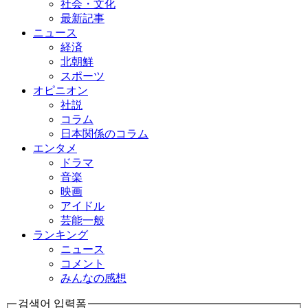
社会・文化
最新記事
ニュース
経済
北朝鮮
スポーツ
オピニオン
社説
コラム
日本関係のコラム
エンタメ
ドラマ
音楽
映画
アイドル
芸能一般
ランキング
ニュース
コメント
みんなの感想
검색어 입력폼