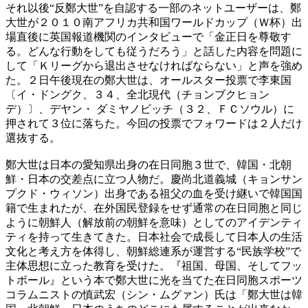
それ以後“反鄭大世”を自認する一部のネットユーザーは、鄭
大世が２０１０南アフリカ共和国ワールドカップ（Ｗ杯）出
場直後に英国報道機関のインタビューで「金正日を尊敬す
る。どんな行動をしても従うだろう」と話した内容を問題に
して「Ｋリーグから退出させなければならない」と声を強め
た。２日午後現在の鄭大世は、オールスター投票で李東国
〔イ・ドングク、３４、全北現代（チョンブクヒョン
デ）〕、デヤン・ ダミヤノビッチ（３２、ＦＣソウル）に
押されて３位に落ちた。今回の投票でフォワードは２人だけ
選抜する。
鄭大世は日本の愛知県出身の在日同胞３世で、韓国・北朝
鮮・日本の交差点に立つ人物だ。慶尚北道義城（キョンサン
プクド・ウィソン）出身である祖父の血を受け継いで韓国国
籍で生まれたが、在外国民登録をせず通常の在日同胞と同じ
ように朝鮮人（解放前の朝鮮を意味）としてのアイデンティ
ティを持って生きてきた。日本社会で成長して日本人の生活
文化と考え方を体得し、朝鮮総連系が運営する“民族学校”で
主体思想に立った教育を受けた。『祖国、母国、そしてフッ
トボール』という本で鄭大世に光を当てた在日同胞スポーツ
コラムニストの慎武宏（シン・ムグァン）氏は「鄭大世は韓