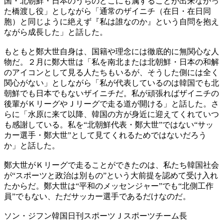
国・北朝鮮・日本のうちのどこにも属することが出来なかっ
た橋渡し役」としながら「通常のザイニチ（在日・在日同
胞）と同じように絶えず『私は誰なのか』という自問を抱え
ながら成長した」と話した。
もともと鄭大世自身は、国籍や理念には徹底的に無関心な人
物だ。２月に鄭大世は「私を南北または北朝鮮・日本の和解
のアイコンとして見る人たちもいるが、そうした側には全く
関心がない」としながら「私が代表しているのは韓国でも北
朝鮮でも日本でもないザイニチだ。私が頑張ればザイニチの
後輩がＫリーグやＪリーグで走る道が開ける」と話した。さ
らに「水原に来て以降、韓国の方が身近に迎えてくれていつ
も感謝している。私を“北朝鮮代表・鄭大世”ではない“サッ
カー選手・鄭大世”として見てくれるためではないだろう
か」と話した。
鄭大世がＫリーグで走ることができたのは、私たち韓国社会
が“スポーツと政治は別もの”という大前提を認めて受け入れ
たからだ。鄭大世は“平和のメッセンジャー”でも“北側工作
員”でもない、ただサッカー選手であるだけなのだ。
ソン・ジフン韓国日刊スポーツＪスポーツチーム長