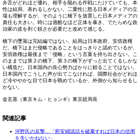
弁舌がどれほど優れ、相手を陥れる作戦にたけていても、本
性は結局、表れるしかない。二重性に怒る日本メディアの立
場も理解するが、そのように橋下を放置した日本メディアの
責任も大きい。時には過酷なほど正体を暴き、でたらめな政
治家の皮を剥ぐ鋭さが必要だと改めて感じる。
橋下の墜落は完結編ではない。結局は日本政府、安倍政権
だ。橋下はまだ侵略であることをはっきりと認めているが、
安倍政権は最後まで「侵略」という言葉を持ち出さない。こ
のままでは第２の橋下、第３の橋下がずっと出てくるしかな
い構造だ。日本国内の良心勢力ばかりに頼ることではない。
日本国内でこうした声が出てこなければ、国際社会がどれほ
ど冷ややかな目で日本を眺めているか、外側から知らせるし
かない。
金玄基（東京キム・ヒョンギ）東京総局長
関連記事
河野氏の反撃…「慰安婦談話を破棄すれば日本の信用
を失いかねない」