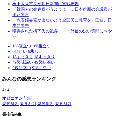
橋下大阪市長が朝日新聞に宣戦布告
「韓国人の売春婦がうようよ」…日本維新の会議員が
また妄言
「慰安婦妄言が出ないよう全国民に教育を」国連、日
本に警告
嘲弄された橋下氏の詭弁・・・外信の鋭い質問に冷や
汗
188
腹立つ
188
腹立つ
6
悲しい
6
悲しい
18
すっきり
18
すっきり
49
興味深い
49
興味深い
9
役に立つ
9
役に立つ
みんなの感想ランキング
1
/ 2
オピニオン
記事
공유하기
공유하기
공유하기
공유하기
最新記事