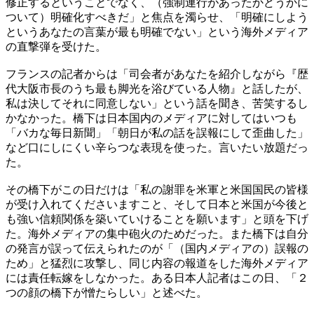
修正するということでなく、（強制連行があったかどうかに
ついて）明確化すべきだ」と焦点を濁らせ、「明確にしよう
というあなたの言葉が最も明確でない」という海外メディア
の直撃弾を受けた。
フランスの記者からは「司会者があなたを紹介しながら『歴
代大阪市長のうち最も脚光を浴びている人物』と話したが、
私は決してそれに同意しない」という話を聞き、苦笑するし
かなかった。橋下は日本国内のメディアに対してはいつも
「バカな毎日新聞」「朝日が私の話を誤報にして歪曲した」
など口にしにくい辛らつな表現を使った。言いたい放題だっ
た。
その橋下がこの日だけは「私の謝罪を米軍と米国国民の皆様
が受け入れてくださいますこと、そして日本と米国が今後と
も強い信頼関係を築いていけることを願います」と頭を下げ
た。海外メディアの集中砲火のためだった。また橋下は自分
の発言が誤って伝えられたのが「（国内メディアの）誤報の
ため」と猛烈に攻撃し、同じ内容の報道をした海外メディア
には責任転嫁をしなかった。ある日本人記者はこの日、「２
つの顔の橋下が憎たらしい」と述べた。