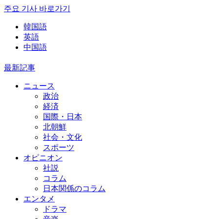
주요 기사 바로가기
韓国語
英語
中国語
最新記事
ニュース
政治
経済
国際・日本
北朝鮮
社会・文化
スポーツ
オピニオン
社説
コラム
日本関係のコラム
エンタメ
ドラマ