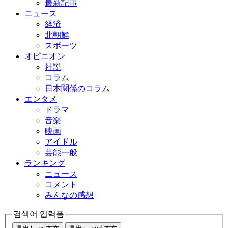
最新記事
ニュース
経済
北朝鮮
スポーツ
オピニオン
社説
コラム
日本関係のコラム
エンタメ
ドラマ
音楽
映画
アイドル
芸能一般
ランキング
ニュース
コメント
みんなの感想
검색어 입력폼