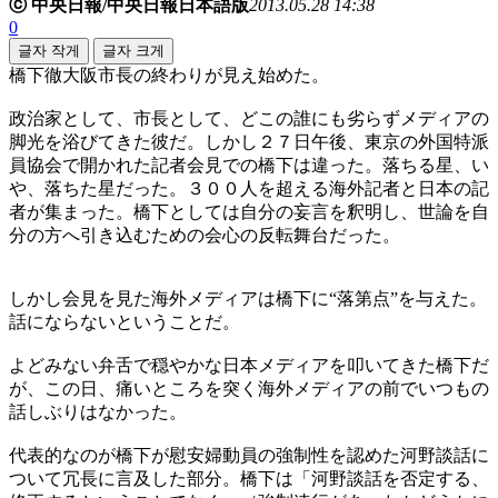
ⓒ 中央日報/中央日報日本語版
2013.05.28 14:38
0
글자 작게
글자 크게
橋下徹大阪市長の終わりが見え始めた。
政治家として、市長として、どこの誰にも劣らずメディアの
脚光を浴びてきた彼だ。しかし２７日午後、東京の外国特派
員協会で開かれた記者会見での橋下は違った。落ちる星、い
や、落ちた星だった。３００人を超える海外記者と日本の記
者が集まった。橋下としては自分の妄言を釈明し、世論を自
分の方へ引き込むための会心の反転舞台だった。
しかし会見を見た海外メディアは橋下に“落第点”を与えた。
話にならないということだ。
よどみない弁舌で穏やかな日本メディアを叩いてきた橋下だ
が、この日、痛いところを突く海外メディアの前でいつもの
話しぶりはなかった。
代表的なのが橋下が慰安婦動員の強制性を認めた河野談話に
ついて冗長に言及した部分。橋下は「河野談話を否定する、