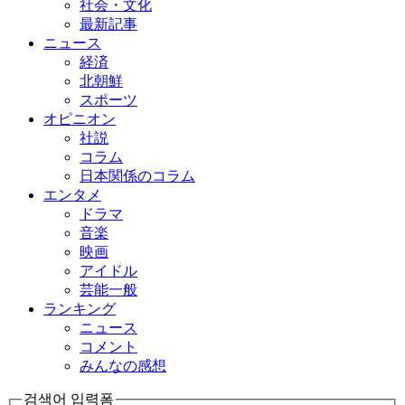
社会・文化
最新記事
ニュース
経済
北朝鮮
スポーツ
オピニオン
社説
コラム
日本関係のコラム
エンタメ
ドラマ
音楽
映画
アイドル
芸能一般
ランキング
ニュース
コメント
みんなの感想
검색어 입력폼