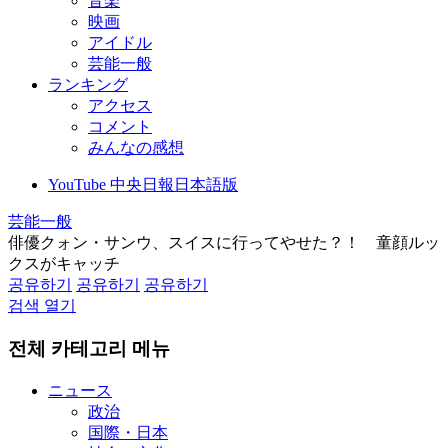
音楽
映画
アイドル
芸能一般
ランキング
アクセス
コメント
みんなの感想
YouTube 中央日報日本語版
芸能一般
俳優クォン・サンウ、スイスに行ってやせた？！ 童顔ルッ
クスがキャッチ
공유하기
공유하기
공유하기
검색 열기
전체 카테고리 메뉴
ニュース
政治
国際・日本