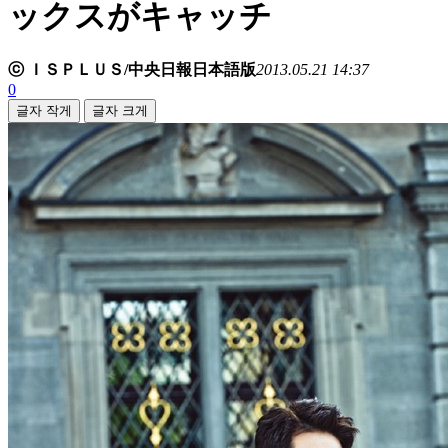
ックスがキャッチ
ⓒ ＩＳＰＬＵＳ/中央日報日本語版
2013.05.21 14:37
0
글자 작게
글자 크게