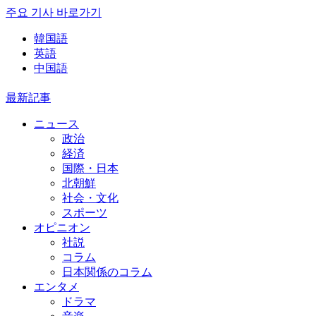
주요 기사 바로가기
韓国語
英語
中国語
最新記事
ニュース
政治
経済
国際・日本
北朝鮮
社会・文化
スポーツ
オピニオン
社説
コラム
日本関係のコラム
エンタメ
ドラマ