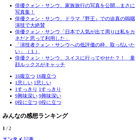
俳優クォン・サンウ、家族旅行の写真を公開…まさに
写真集！
俳優クォン・サンウ、ドラマ『野王』での迫真の嗚咽
演技で大絶賛
俳優クォン・サンウ「日本で人気が出て周りは私をカ
ネだと思って利用した」
「演技者クォン・サンウへの低評価の枠、取っ払いた
い」（１）
俳優クォン・サンウ、スイスに行ってやせた？！ 童
顔ルックスがキャッチ
16
腹立つ
16
腹立つ
1
悲しい
1
悲しい
1
すっきり
1
すっきり
9
興味深い
9
興味深い
0
役に立つ
0
役に立つ
みんなの感想ランキング
1
/ 2
エンタメ
記事