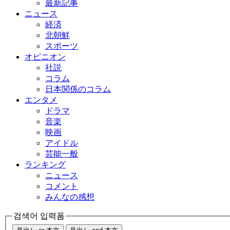
最新記事
ニュース
経済
北朝鮮
スポーツ
オピニオン
社説
コラム
日本関係のコラム
エンタメ
ドラマ
音楽
映画
アイドル
芸能一般
ランキング
ニュース
コメント
みんなの感想
검색어 입력폼