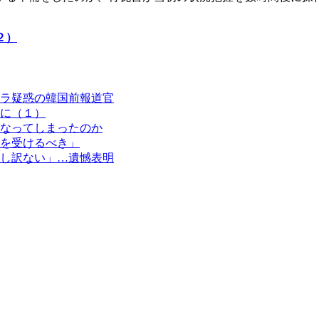
２）
ラ疑惑の韓国前報道官
に（１）
なってしまったのか
を受けるべき」
し訳ない」…遺憾表明