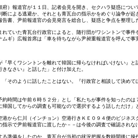
領府）報道官が１１日、記者会見を開き、セクハラ疑惑につい
判断による逃避か、それとも青瓦台の指示かをめぐり論争が起
報告書、尹前報道官の会見発言を総合し、疑惑と争点を整理し
まれていた青瓦台行政官によると、随行団がワシントンで事件
ナムギ）広報首席は「車を待ちながら尹昶重報道官を呼んで事
が『早くワシントンを離れて韓国に帰らなければいけない』と
行きなさい』と話した」と付け加えた。
、「そのように話したことはない。『行政官と相談して決めて
予約時間は午前６時５２分」とし「私たちが事件を知ったのは
に帰国してからの調査も可能なので選択するよう話しただけ」
空港から仁川（インチョン）空港行きＫＥ０９４便のビジネス
の指示で尹前報道官に渡したか－－は今後の調査で確認されな
する準備をしたのか、青瓦台が当初の状況把握を数時間後に操