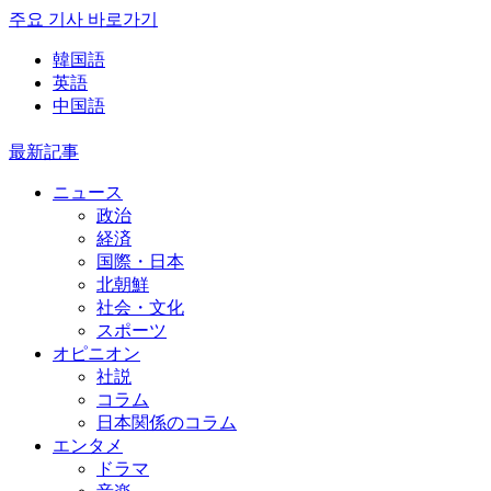
주요 기사 바로가기
韓国語
英語
中国語
最新記事
ニュース
政治
経済
国際・日本
北朝鮮
社会・文化
スポーツ
オピニオン
社説
コラム
日本関係のコラム
エンタメ
ドラマ