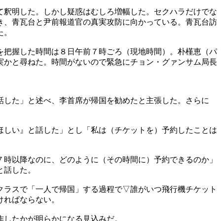
て釈明した。しかし疑惑はむしろ増幅した。セクハラだけでな
き、青瓦台と尹前報道官の真実攻防に向かっている。青瓦台訪
た。
を把握した時間は８日午前７時ごろ（現地時間）。朴槿恵（パ
実かと尋ねた。時間がないので緊急にチョン・グァンサム局長
話した」と述べ、李首席が帰国を勧めたと主張した。さらに
ほしい』と話した」とし「私は（チケットを）予約したことは
７時以降なのに、どのように（その時間に）予約できるのか」
と話した。
クラスで「一人で帰国」する過程で▽誰がいつ飛行機チケット
ければならない。
作したかが明らかになる見込みだ。