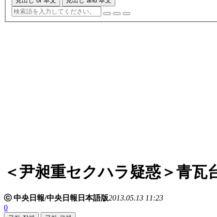
見出し or 本文
見出し and 本文
＜尹昶重セクハラ疑惑＞青瓦
ⓒ 中央日報/中央日報日本語版
2013.05.13 11:23
0