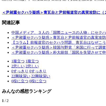
＜尹昶重セクハラ疑惑＞青瓦台と尹前報道官の真実攻防に（
関連記事
中国メディア、３人の「国際ニュースの人物」にセクハ
＜尹昶重セクハラ疑惑＞青瓦台と尹前報道官の真実攻防
【コラム】前報道官のセクハラ問題、青瓦台はなぜこう
＜尹昶重セクハラ疑惑＞韓国与野党「米国に行って調査
＜尹昶重セクハラ疑惑＞朴大統領「国民を失望させて申
1
腹立つ
1
腹立つ
2
悲しい
2
悲しい
0
すっきり
0
すっきり
22
興味深い
22
興味深い
0
役に立つ
0
役に立つ
みんなの感想ランキング
1
/ 2