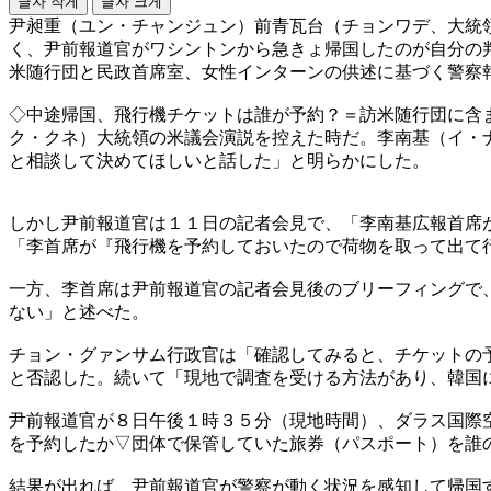
글자 작게
글자 크게
尹昶重（ユン・チャンジュン）前青瓦台（チョンワデ、大統
く、尹前報道官がワシントンから急きょ帰国したのが自分の
米随行団と民政首席室、女性インターンの供述に基づく警察
◇中途帰国、飛行機チケットは誰が予約？＝訪米随行団に含
ク・クネ）大統領の米議会演説を控えた時だ。李南基（イ・
と相談して決めてほしいと話した」と明らかにした。
しかし尹前報道官は１１日の記者会見で、「李南基広報首席
「李首席が『飛行機を予約しておいたので荷物を取って出て
一方、李首席は尹前報道官の記者会見後のブリーフィングで
ない」と述べた。
チョン・グァンサム行政官は「確認してみると、チケットの
と否認した。続いて「現地で調査を受ける方法があり、韓国
尹前報道官が８日午後１時３５分（現地時間）、ダラス国際
を予約したか▽団体で保管していた旅券（パスポート）を誰
結果が出れば、尹前報道官が警察が動く状況を感知して帰国