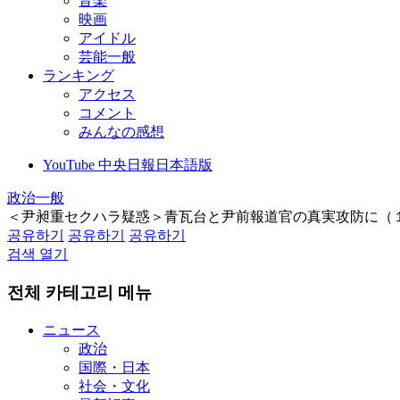
音楽
映画
アイドル
芸能一般
ランキング
アクセス
コメント
みんなの感想
YouTube 中央日報日本語版
政治一般
＜尹昶重セクハラ疑惑＞青瓦台と尹前報道官の真実攻防に（
공유하기
공유하기
공유하기
검색 열기
전체 카테고리 메뉴
ニュース
政治
国際・日本
社会・文化