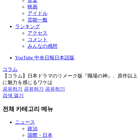
音楽
映画
アイドル
芸能一般
ランキング
アクセス
コメント
みんなの感想
YouTube 中央日報日本語版
コラム
【コラム】日本ドラマのリメーク版『職場の神』、原作以上
に魅力を感じるワケは
공유하기
공유하기
공유하기
검색 열기
전체 카테고리 메뉴
ニュース
政治
国際・日本