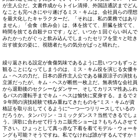
が主人公だ。文書作成からトイレ清掃、外国語通訳までどん
なことも完ぺきにやり遂げるミス・キムは、会社員らの理想
を最大化したキャラクターだ。「それは、私の業務ではあり
ません」「会食（飲み会）は、体を捨てて、肝臓を捨てて、
時間を捨てる自殺テロです」など、いつか１回ぐらい叫んで
みたかったがぐっと飲み込んでしまったセリフを堂々と吐き
出す彼女の姿に、視聴者たちの気分がぱっと晴れた。
繰り返される設定が食傷気味であるように思いつつもずっと
観ることになってしまうのは、ミス・キム役を演じる女優キ
ム・ヘスの力だ。日本の原作主人公である篠原涼子の演技も
立派だったが、キム・ヘスが断然一枚上だ。無表情な会社員
から退勤後のセクシーなダンサー、そしてカリスマ性あふれ
るバスの運転手までキム・ヘスは愉快に変身する。まるで２
９年間の演技経験で積み重ねてきたものを“ミス・キムが資
格証を取り出してくるように”一つ一つリリースしているの
だろうか。タンバリン・コミックダンス？当然できるでしょ
う。演歌に合わせて行うカニ販売ショーは？もちろんさせて
下さい。ひょっとして真っ赤な下着を着てモデル・ウォーキ
ングも可能？そうですね。私でなければ誰がするんですか！