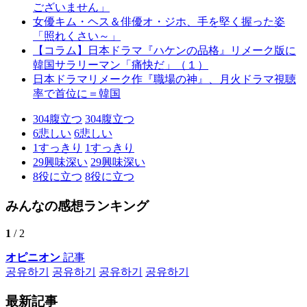
ございません」
女優キム・ヘス＆俳優オ・ジホ、手を堅く握った姿
「照れくさい～」
【コラム】日本ドラマ『ハケンの品格』リメーク版に
韓国サラリーマン「痛快だ」（１）
日本ドラマリメーク作『職場の神』、月火ドラマ視聴
率で首位に＝韓国
304
腹立つ
304
腹立つ
6
悲しい
6
悲しい
1
すっきり
1
すっきり
29
興味深い
29
興味深い
8
役に立つ
8
役に立つ
みんなの感想ランキング
1
/ 2
オピニオン
記事
공유하기
공유하기
공유하기
공유하기
最新記事