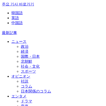
주요 기사 바로가기
韓国語
英語
中国語
最新記事
ニュース
政治
経済
国際・日本
北朝鮮
社会・文化
スポーツ
オピニオン
社説
コラム
日本関係のコラム
エンタメ
ドラマ