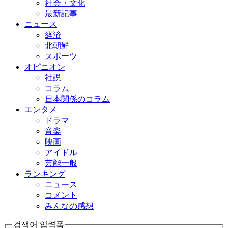
社会・文化
最新記事
ニュース
経済
北朝鮮
スポーツ
オピニオン
社説
コラム
日本関係のコラム
エンタメ
ドラマ
音楽
映画
アイドル
芸能一般
ランキング
ニュース
コメント
みんなの感想
검색어 입력폼