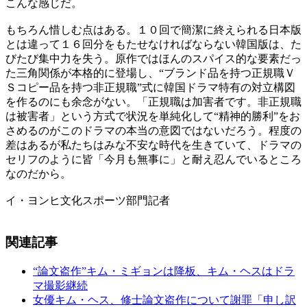
こんな感じだ。
もちろん惜しむ点はある。１０回で簡潔に終えられる日本版
とは違って１６回分をもたせなければならない韓国版は、た
びたび集中力を失う。原作ではほんのスパイス的な要素だっ
た三角関係が本格的に登場し、“ブランド品を持つ正規職Ｖ
Ｓコピー品を持つ非正規職”式に韓国ドラマ特有の対立構図
を作るのにも余念がない。「正規職は加害者です。非正規職
は被害者」という方式で状況を単純化して“精神的勝利”をお
さめるのがこのドラマの本当の意図ではないだろう。程度の
差はあるが私たちはみな不安な時代を生きていて、ドラマの
セリフのように皆「今月も無事に」と耐え忍んでいるところ
なのだから。
イ・ヨンヒ文化スポーツ部門記者
関連記事
“論文盗作”キム・ミギョンは降板、キム・ヘスはドラ
マ撮影継続
女優キム・ヘス、修士論文盗作について謝罪「申し訳