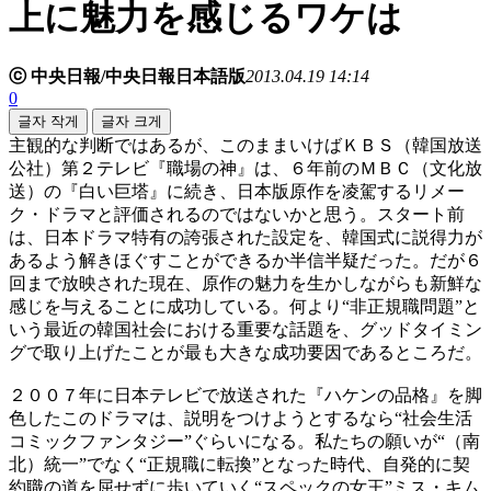
上に魅力を感じるワケは
ⓒ 中央日報/中央日報日本語版
2013.04.19 14:14
0
글자 작게
글자 크게
主観的な判断ではあるが、このままいけばＫＢＳ（韓国放送
公社）第２テレビ『職場の神』は、６年前のＭＢＣ（文化放
送）の『白い巨塔』に続き、日本版原作を凌駕するリメー
ク・ドラマと評価されるのではないかと思う。スタート前
は、日本ドラマ特有の誇張された設定を、韓国式に説得力が
あるよう解きほぐすことができるか半信半疑だった。だが６
回まで放映された現在、原作の魅力を生かしながらも新鮮な
感じを与えることに成功している。何より“非正規職問題”と
いう最近の韓国社会における重要な話題を、グッドタイミン
グで取り上げたことが最も大きな成功要因であるところだ。
２００７年に日本テレビで放送された『ハケンの品格』を脚
色したこのドラマは、説明をつけようとするなら“社会生活
コミックファンタジー”ぐらいになる。私たちの願いが“（南
北）統一”でなく“正規職に転換”となった時代、自発的に契
約職の道を屈せずに歩いていく“スペックの女王”ミス・キム