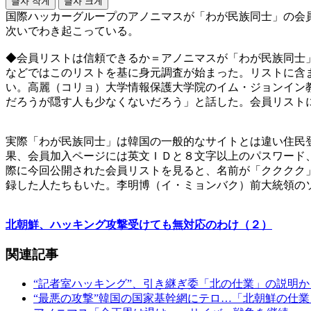
글자 작게
글자 크게
国際ハッカーグループのアノニマスが「わが民族同士」の会
次いでわき起こっている。
◆会員リストは信頼できるか＝アノニマスが「わが民族同士
などではこのリストを基に身元調査が始まった。リストに含
い。高麗（コリョ）大学情報保護大学院のイム・ジョンイン
だろうが隠す人も少なくないだろう」と話した。会員リスト
実際「わが民族同士」は韓国の一般的なサイトとは違い住民
果、会員加入ページには英文ＩＤと８文字以上のパスワード
際に今回公開された会員リストを見ると、名前が「クククク
録した人たちもいた。李明博（イ・ミョンバク）前大統領の
北朝鮮、ハッキング攻撃受けても無対応のわけ（２）
関連記事
“記者室ハッキング”、引き継ぎ委「北の仕業」の説明
“最悪の攻撃”韓国の国家基幹網にテロ…「北朝鮮の仕