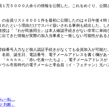
員１万５０００人余りの情報を公開した。これをめぐり、公開
」の会員リスト９００１件を最初に公開したのは４日午後４時
まれたという理由だけでスパイ扱いされる事例も続出した。し
教授は「『わが民族同士』は本人確認手続きがない非常に単純
に出てきた情報が実際の加入当事者と一致しない可能性がある
登録番号入力など個人認証手続きがなくても会員加入が可能だ
、名前、誕生日、電話番号、電子メールアドレスを書く欄があ
」「ｈｈｈｈ」「赤い乞食××たちよ」、電子メールアドレスが
ソウル市長時代の電子メールと李会昌（イ・フェチャン）元ハ
から一転…
業と判断」