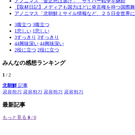
アノニマス「金正恩は退け」 サイバー戦争を継続
【取材日記】メディアも国力ほどに発言権を持つ国際舞
アノニマス「北朝鮮ミサイル情報など、２５日全世界に
3
腹立つ
3
腹立つ
1
悲しい
1
悲しい
3
すっきり
3
すっきり
44
興味深い
44
興味深い
2
役に立つ
2
役に立つ
みんなの感想ランキング
1
/ 2
北朝鮮
記事
공유하기
공유하기
공유하기
공유하기
最新記事
もっと見る
0
/ 0