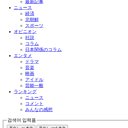
最新記事
ニュース
経済
北朝鮮
スポーツ
オピニオン
社説
コラム
日本関係のコラム
エンタメ
ドラマ
音楽
映画
アイドル
芸能一般
ランキング
ニュース
コメント
みんなの感想
검색어 입력폼