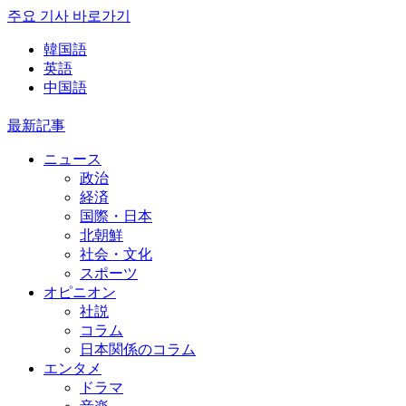
주요 기사 바로가기
韓国語
英語
中国語
最新記事
ニュース
政治
経済
国際・日本
北朝鮮
社会・文化
スポーツ
オピニオン
社説
コラム
日本関係のコラム
エンタメ
ドラマ