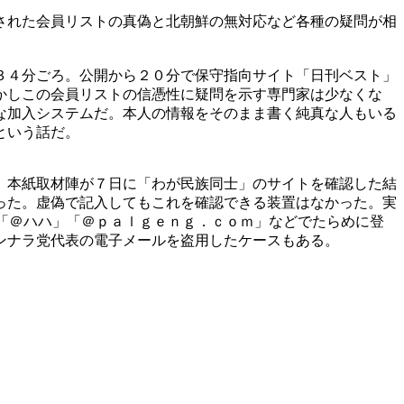
された会員リストの真偽と北朝鮮の無対応など各種の疑問が相
３４分ごろ。公開から２０分で保守指向サイト「日刊ベスト」
かしこの会員リストの信憑性に疑問を示す専門家は少なくな
な加入システムだ。本人の情報をそのまま書く純真な人もいる
という話だ。
。本紙取材陣が７日に「わが民族同士」のサイトを確認した結
った。虚偽で記入してもこれを確認できる装置はなかった。実
「＠ハハ」「＠ｐａｌｇｅｎｇ．ｃｏｍ」などでたらめに登
ンナラ党代表の電子メールを盗用したケースもある。