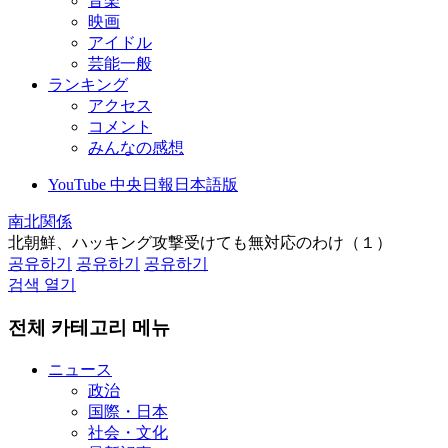
音楽
映画
アイドル
芸能一般
ランキング
アクセス
コメント
みんなの感想
YouTube 中央日報日本語版
南北関係
北朝鮮、ハッキング攻撃受けても無対応のわけ（１）
공유하기
공유하기
공유하기
검색 열기
전체 카테고리 메뉴
ニュース
政治
国際・日本
社会・文化