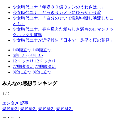
少女時代ユナ「年収８０億ウォンのうわさは…」
少女時代ユナ、どっきりカメラにひっかかり涙
少女時代ユナ、「自分のせいで撮影中断し涙流したこ
とも」
少女時代ユナ、春を迎えた愛らしさ満点のロマンチッ
クルックを披露
少女時代ユナが近況報告「日本で一足早く桜の花見」
140
腹立つ
140
腹立つ
6
悲しい
6
悲しい
12
すっきり
12
すっきり
77
興味深い
77
興味深い
8
役に立つ
8
役に立つ
みんなの感想ランキング
1
/ 2
エンタメ
記事
공유하기
공유하기
공유하기
공유하기