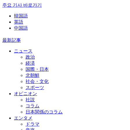
주요 기사 바로가기
韓国語
英語
中国語
最新記事
ニュース
政治
経済
国際・日本
北朝鮮
社会・文化
スポーツ
オピニオン
社説
コラム
日本関係のコラム
エンタメ
ドラマ