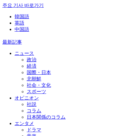
주요 기사 바로가기
韓国語
英語
中国語
最新記事
ニュース
政治
経済
国際・日本
北朝鮮
社会・文化
スポーツ
オピニオン
社説
コラム
日本関係のコラム
エンタメ
ドラマ