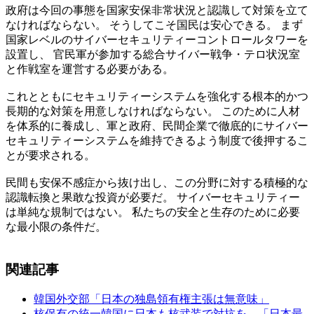
政府は今回の事態を国家安保非常状況と認識して対策を立て
なければならない。 そうしてこそ国民は安心できる。 まず
国家レベルのサイバーセキュリティーコントロールタワーを
設置し、 官民軍が参加する総合サイバー戦争・テロ状況室
と作戦室を運営する必要がある。
これとともにセキュリティーシステムを強化する根本的かつ
長期的な対策を用意しなければならない。 このために人材
を体系的に養成し、軍と政府、民間企業で徹底的にサイバー
セキュリティーシステムを維持できるよう制度で後押するこ
とが要求される。
民間も安保不感症から抜け出し、この分野に対する積極的な
認識転換と果敢な投資が必要だ。 サイバーセキュリティー
は単純な規制ではない。 私たちの安全と生存のために必要
な最小限の条件だ。
関連記事
韓国外交部「日本の独島領有権主張は無意味」
核保有の統一韓国に日本も核武装で対抗を…「日本最