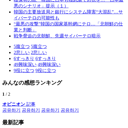
悪のシナリオ」提示（１）
韓国の主要放送局と銀行にシステム障害“大混乱”…サ
イバーテロの可能性も
“最悪の攻撃”韓国の国家基幹網にテロ…「北朝鮮の仕
業と判断」
戦争脅迫の北朝鮮、先週サイバーテロ暗示
5
腹立つ
5
腹立つ
2
悲しい
2
悲しい
6
すっきり
6
すっきり
49
興味深い
49
興味深い
9
役に立つ
9
役に立つ
みんなの感想ランキング
1
/ 2
オピニオン
記事
공유하기
공유하기
공유하기
공유하기
最新記事