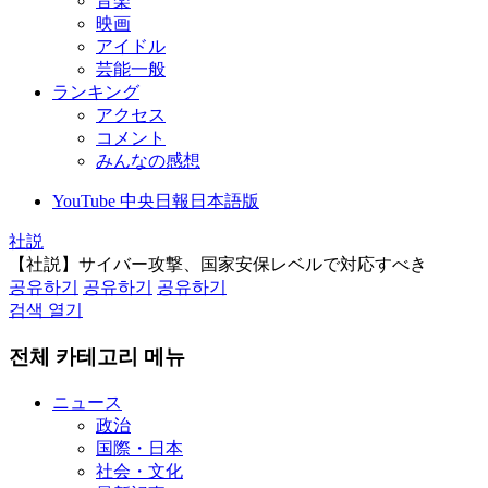
音楽
映画
アイドル
芸能一般
ランキング
アクセス
コメント
みんなの感想
YouTube 中央日報日本語版
社説
【社説】サイバー攻撃、国家安保レベルで対応すべき
공유하기
공유하기
공유하기
검색 열기
전체 카테고리 메뉴
ニュース
政治
国際・日本
社会・文化