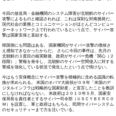
今回の放送局・金融機関のシステム障害が北朝鮮のサイバー
攻撃によるものと確認されれば、これは深刻な対南挑発だ。
現代社会の業務とコミュニケーションがほとんどコンピュー
ターネットワーク上で行われているという点で、サイバー攻
撃は国家安保と直結する。
韓国側にも問題はある。 国家機関がサイバー攻撃の徴候さ
え感知できなかったからだ。 さらに今回の事件は、先月の
北朝鮮の３度目の核実験後、政府がサイバー危機「関心（２
段階）」警報を発令し、北朝鮮のサイバー空間侵入に対する
警戒を強化している状況で発生したという点で情けない。
今はもう安保概念にサイバー攻撃を積極的に含める認識の転
換が求められる。 米国のオバマ大統領が０９年「米国のデ
ジタルインフラは戦略的な国家財産」と宣言したことを教訓
にしなければならない。 米政府は２０１０年５月、国家安
保局長を責任者とするサイバー司令部（ＵＳＣＹＢＥＲＣＯ
Ｍ）を設置し、軍と政府はもちろん、民間サイバーシステム
のセキュリティーまで力を注いでいる。