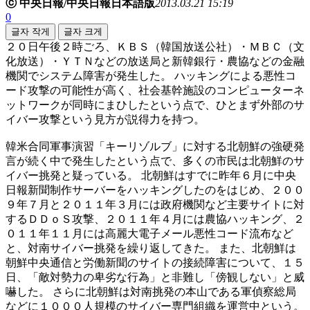
ⓒ 中央日報/中央日報日本語版
2013.03.21 15:19
0
글자 작게
글자 크게
２０日午後２時ごろ、ＫＢＳ（韓国放送公社）・ＭＢＣ（文
化放送）・ＹＴＮなどの放送局と新韓銀行・農協などの金融
機関でシステム障害が発生した。 ハッキングによる悪性コ
ード攻撃の可能性が高く、社会基幹施設のコンピューターネ
ットワークが同時にまひしたという点で、ひとまず外部のサ
イバー攻撃という見方が説得力を持つ。
韓米合同軍事演習「キーリゾルブ」に対する北朝鮮の強硬発
言が続く中で発生したという点で、多くの市民は北朝鮮のサ
イバー挑発と疑っている。 北朝鮮はすでに昨年６月に中央
日報新聞制作サーバーをハッキングしたのをはじめ、２００
９年７月と２０１１年３月には政府機関など主要サイトに対
するＤＤｏＳ攻撃、２０１１年４月には農協ハッキング、２
０１１年１１月には高麗大電子メール悪性コード流布など
と、対南サイバー挑発を繰り返してきた。 また、北朝鮮は
朝鮮中央通信と労働新聞のサイトの接続障害について、１５
日、「敵対勢力の卑劣な行為」と非難し「傍観しない」と威
嚇した。 さらに北朝鮮は対南挑発の本山である軍偵察総局
などに１０００人規模のサイバー専門組織を運営中という。