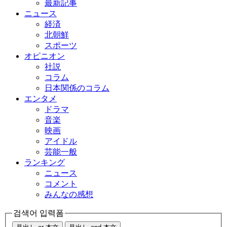
最新記事
ニュース
経済
北朝鮮
スポーツ
オピニオン
社説
コラム
日本関係のコラム
エンタメ
ドラマ
音楽
映画
アイドル
芸能一般
ランキング
ニュース
コメント
みんなの感想
검색어 입력폼