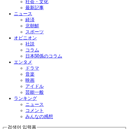
社会・文化
最新記事
ニュース
経済
北朝鮮
スポーツ
オピニオン
社説
コラム
日本関係のコラム
エンタメ
ドラマ
音楽
映画
アイドル
芸能一般
ランキング
ニュース
コメント
みんなの感想
검색어 입력폼