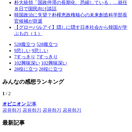
朴大統領「国政停滞の長期化、恐縮している」…就任
８日で国民向け談話
韓国政治に失望？朴槿恵政権核心の未来創造科学部長
官候補が辞退
【グローバルアイ】隠しに隠す日本社会から韓国が学
ぶもの（１）
528
腹立つ
528
腹立つ
9
悲しい
9
悲しい
7
すっきり
7
すっきり
102
興味深い
102
興味深い
28
役に立つ
28
役に立つ
みんなの感想ランキング
1
/ 2
オピニオン
記事
공유하기
공유하기
공유하기
공유하기
最新記事