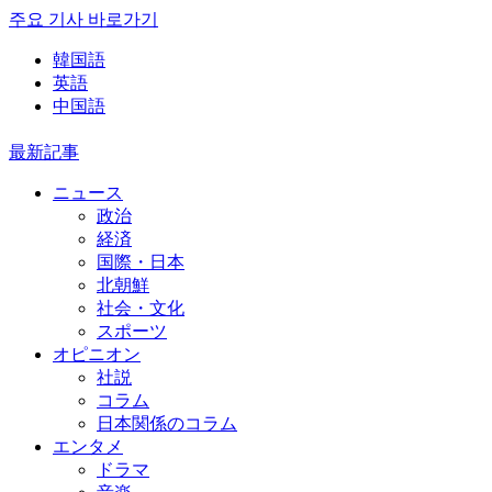
주요 기사 바로가기
韓国語
英語
中国語
最新記事
ニュース
政治
経済
国際・日本
北朝鮮
社会・文化
スポーツ
オピニオン
社説
コラム
日本関係のコラム
エンタメ
ドラマ