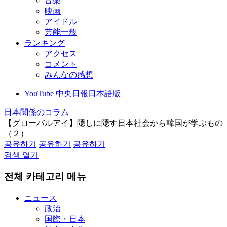
音楽
映画
アイドル
芸能一般
ランキング
アクセス
コメント
みんなの感想
YouTube 中央日報日本語版
日本関係のコラム
【グローバルアイ】隠しに隠す日本社会から韓国が学ぶもの
（２）
공유하기
공유하기
공유하기
검색 열기
전체 카테고리 메뉴
ニュース
政治
国際・日本