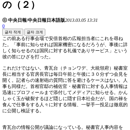
の（２）
ⓒ 中央日報/中央日報日本語版
2013.03.05 13:31
0
글자 작게
글자 크게
この前ある行事会場で安倍首相の広報担当者にこれを尋ね
た。「事前に知らせれば国家機密になるだろうが、事後に詳
しく知らせるのは国民に対する礼儀でありサービス」という
彼の答にひざを打った。
これだけではない。青瓦台（チョンワデ、大統領府）秘書室
長に相当する官房長官は毎日午前と午後に３０分ずつ会見を
開く。記者らの速射砲の質問に答を避けるケースはない。人
事も同様だ。首相官邸の補佐官・秘書官に対する人事情報は
迅速にプロフィールまで添付してメディアに知らせる。かん
しゃく玉が破裂するほど隠しに隠す日本社会だが、国の禄を
食んで仕事をする人々に対する情報、一挙手一投足は徹底的
に公開し検証する。
青瓦台の情報公開が議論になっている。秘書官人事内容を