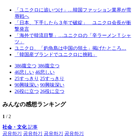
「ユニクロに追いつけ」…韓国ファッション業界が雪
辱戦へ
「日本、下手したら３年で破綻」 ユニクロ会長が衝
撃発言
「海外で韓流目撃」…ユニクロの「辛ラーメンＴシャ
ツ」
ユニクロ、「釣魚島は中国の領土」掲げたところ…
「韓国産ブランドでユニクロに挑戦」
386
腹立つ
386
腹立つ
46
悲しい
46
悲しい
25
すっきり
25
すっきり
90
興味深い
90
興味深い
26
役に立つ
26
役に立つ
みんなの感想ランキング
1
/ 2
社会・文化
記事
공유하기
공유하기
공유하기
공유하기