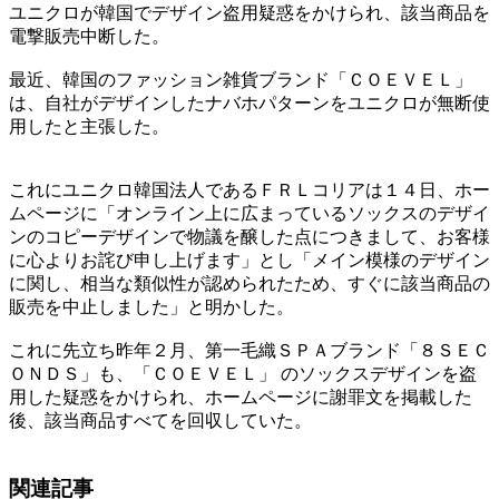
ユニクロが韓国でデザイン盗用疑惑をかけられ、該当商品を
電撃販売中断した。
最近、韓国のファッション雑貨ブランド「ＣＯＥＶＥＬ」
は、自社がデザインしたナバホパターンをユニクロが無断使
用したと主張した。
これにユニクロ韓国法人であるＦＲＬコリアは１４日、ホー
ムページに「オンライン上に広まっているソックスのデザイ
ンのコピーデザインで物議を醸した点につきまして、お客様
に心よりお詫び申し上げます」とし「メイン模様のデザイン
に関し、相当な類似性が認められたため、すぐに該当商品の
販売を中止しました」と明かした。
これに先立ち昨年２月、第一毛織ＳＰＡブランド「８ＳＥＣ
ＯＮＤＳ」も、「ＣＯＥＶＥＬ」 のソックスデザインを盗
用した疑惑をかけられ、ホームページに謝罪文を掲載した
後、該当商品すべてを回収していた。
関連記事