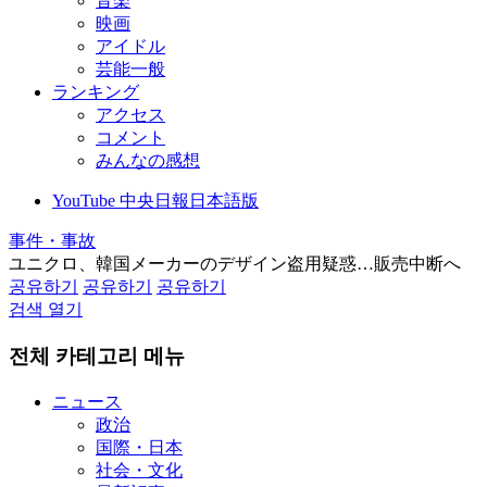
音楽
映画
アイドル
芸能一般
ランキング
アクセス
コメント
みんなの感想
YouTube 中央日報日本語版
事件・事故
ユニクロ、韓国メーカーのデザイン盗用疑惑…販売中断へ
공유하기
공유하기
공유하기
검색 열기
전체 카테고리 메뉴
ニュース
政治
国際・日本
社会・文化