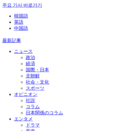
주요 기사 바로가기
韓国語
英語
中国語
最新記事
ニュース
政治
経済
国際・日本
北朝鮮
社会・文化
スポーツ
オピニオン
社説
コラム
日本関係のコラム
エンタメ
ドラマ