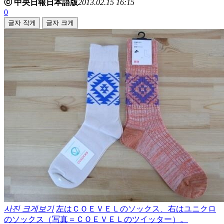
ⓒ 中央日報日本語版
2013.02.15 16:15
0
글자 작게
글자 크게
사진 크게보기
左はＣＯＥＶＥＬのソックス、右はユニクロ
のソックス（写真＝ＣＯＥＶＥＬのツイッター）。