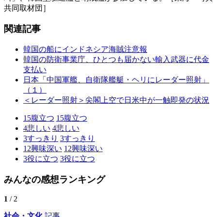
共同取材団］
関連記事
韓国の船にインドネシア海賊注意報
韓国の防衛事業庁、ひとつも届かない輸入武器に代金
支払い
日本「中国軍艦、自衛隊艦艇・ヘリにレーダー照射」
（１）
＜レーダー照射＞尖閣上空で日米中が一触即発の状況
15
腹立つ
15
腹立つ
4
悲しい
4
悲しい
3
すっきり
3
すっきり
12
興味深い
12
興味深い
3
役に立つ
3
役に立つ
みんなの感想ランキング
1
/ 2
社会・文化
記事