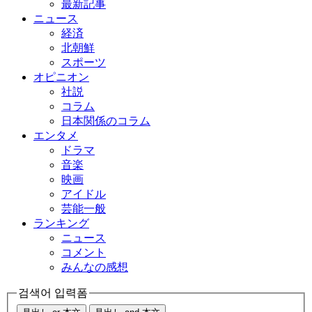
最新記事
ニュース
経済
北朝鮮
スポーツ
オピニオン
社説
コラム
日本関係のコラム
エンタメ
ドラマ
音楽
映画
アイドル
芸能一般
ランキング
ニュース
コメント
みんなの感想
검색어 입력폼