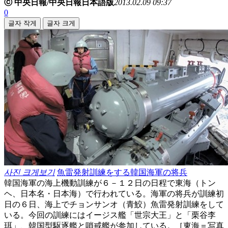
ⓒ 中央日報/中央日報日本語版
2013.02.09 09:37
0
글자 작게
글자 크게
사진 크게보기
魚雷発射訓練をする韓国海軍の将兵
韓国海軍の海上機動訓練が６－１２日の日程で東海（トン
ヘ、日本名・日本海）で行われている。海軍の将兵が訓練初
日の６日、海上でチョンサンオ（青鮫）魚雷発射訓練をして
いる。今回の訓練にはイージス艦「世宗大王」と「栗谷李
珥」、韓国型駆逐艦と哨戒艦が参加している。［東海＝写真