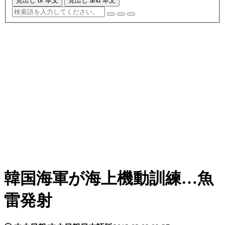
見出し or 本文
見出し and 本文
韓国海軍が海上機動訓練…魚
雷発射