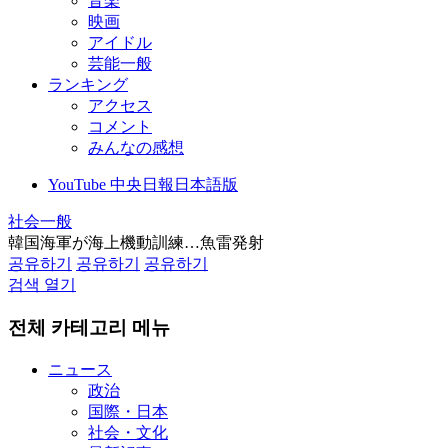
音楽
映画
アイドル
芸能一般
ランキング
アクセス
コメント
みんなの感想
YouTube 中央日報日本語版
社会一般
韓国海軍が海上機動訓練…魚雷発射
공유하기
공유하기
공유하기
검색 열기
전체 카테고리 메뉴
ニュース
政治
国際・日本
社会・文化