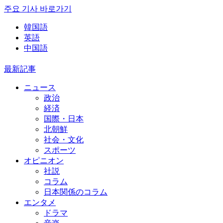
주요 기사 바로가기
韓国語
英語
中国語
最新記事
ニュース
政治
経済
国際・日本
北朝鮮
社会・文化
スポーツ
オピニオン
社説
コラム
日本関係のコラム
エンタメ
ドラマ