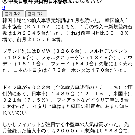
ⓒ 中央日報/中央日報日本語版
2013.02.06 15:03
0
글자 작게
글자 크게
韓国市場での輸入車販売好調は１月も続いた。 韓国輸入自
動車協会（ＫＡＩＤＡ）によると、１月の輸入車新規登録台
数は１万２３４５台だった。 これは前年同月比３０．８％
増で、前月比１５．８％増。
ブランド別にはＢＭＷ（３２６６台）、メルセデスベンツ
（１９３９台）、フォルクスワーゲン（１８４８台）、アウ
ディ（１８１１台）、フォード（５４９台）の順によく売れ
た。 日本のトヨタは４７３台、ホンダは４７０台だった。
ドイツ車が９０２２台（全体輸入車販売の７３．１％）で圧
倒的に多く、日本車は１４８９台（１２．１％）、米国車は
９２１台（７．５％）。 フィアットなどイタリア車は５台
に終わった。 イタリア車はまだ韓国の消費者にあまり知ら
れていない。
しかしフィアットが注目する小型車の人気は高かった。 先
月登録した輸入車のうち２０００ｃｃ未満は６６８８台で、