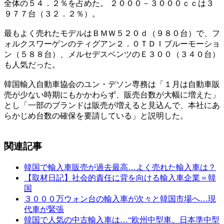
全体の５４．２％を占めた。 ２０００－３０００ｃｃは３
９７７台（３２．２％）。
最もよく売れたモデルはＢＭＷ５２０ｄ（９８０台）で、フ
ォルクスワーゲンのティグアン２．０ＴＤＩブルーモーショ
ン（５８８台）、メルセデスベンツのＥ３００（３４０台）
も人気だった。
韓国輸入自動車協会のユン・デソン専務は「１月は自動車販
売が少ない時期にもかかわらず、販売台数が大幅に増えた」
とし「一部のブランドは販売が増えると見込んで、本社にあ
らかじめ台数の確保を要請している」と説明した。
関連記事
韓国で輸入車販売が過去最高…よく売れた輸入車は？
【取材日記】社会的責任に背を向ける輸入車企業＝韓
国
３０００万ウォン台の輸入車が次々と韓国市場へ…現
代車が緊張
韓国で人気の中古輸入車は…“欧州中型車、日本準中型