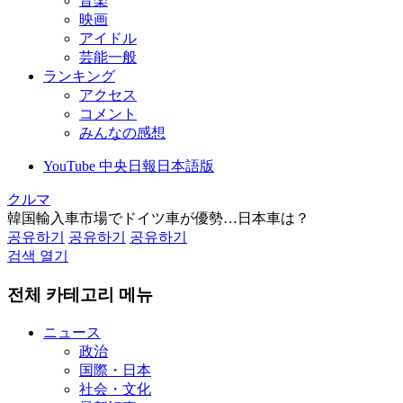
音楽
映画
アイドル
芸能一般
ランキング
アクセス
コメント
みんなの感想
YouTube 中央日報日本語版
クルマ
韓国輸入車市場でドイツ車が優勢…日本車は？
공유하기
공유하기
공유하기
검색 열기
전체 카테고리 메뉴
ニュース
政治
国際・日本
社会・文化