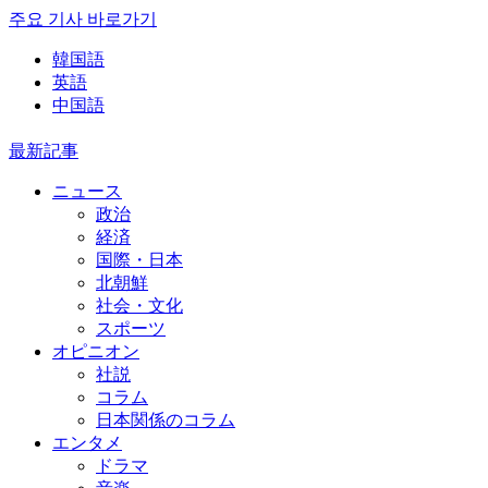
주요 기사 바로가기
韓国語
英語
中国語
最新記事
ニュース
政治
経済
国際・日本
北朝鮮
社会・文化
スポーツ
オピニオン
社説
コラム
日本関係のコラム
エンタメ
ドラマ