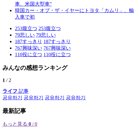
車、米国大型車”
韓国カー・オブ・ザ・イヤーにトヨタ「カムリ」、輸
入車で初
253
腹立つ
253
腹立つ
79
悲しい
79
悲しい
187
すっきり
187
すっきり
767
興味深い
767
興味深い
110
役に立つ
110
役に立つ
みんなの感想ランキング
1
/ 2
ライフ
記事
공유하기
공유하기
공유하기
공유하기
最新記事
もっと見る
0
/ 0