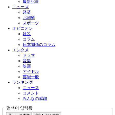
最新記事
ニュース
経済
北朝鮮
スポーツ
オピニオン
社説
コラム
日本関係のコラム
エンタメ
ドラマ
音楽
映画
アイドル
芸能一般
ランキング
ニュース
コメント
みんなの感想
검색어 입력폼