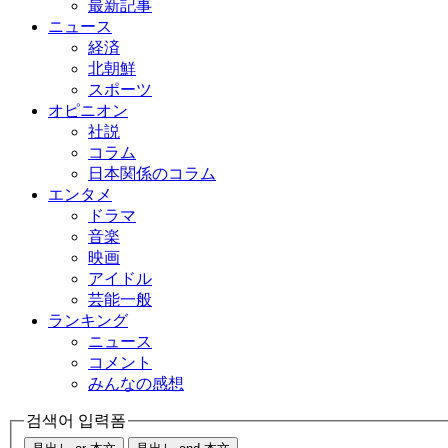
最新記事
ニュース
経済
北朝鮮
スポーツ
オピニオン
社説
コラム
日本関係のコラム
エンタメ
ドラマ
音楽
映画
アイドル
芸能一般
ランキング
ニュース
コメント
みんなの感想
검색어 입력폼