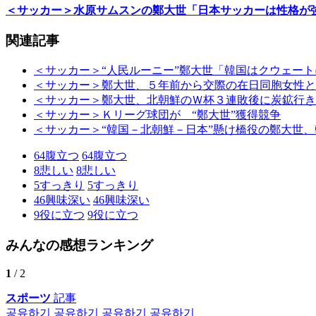
＜サッカー＞水原サムスンの鄭大世「日本サッカーは性格が
関連記事
＜サッカー＞“人民ルーニー”鄭大世「韓国はクウェー
＜サッカー＞鄭大世、５年前から交際の在日同胞女性と
＜サッカー＞鄭大世、北朝鮮のＷ杯３連敗後に炭鉱行き
＜サッカー＞Ｋリーグ球団が “鄭大世”獲得競争
＜サッカー＞“韓国－北朝鮮－日本”懸け橋役の鄭大世
64
腹立つ
64
腹立つ
8
悲しい
8
悲しい
5
すっきり
5
すっきり
46
興味深い
46
興味深い
9
役に立つ
9
役に立つ
みんなの感想ランキング
1
/ 2
スポーツ
記事
공유하기
공유하기
공유하기
공유하기