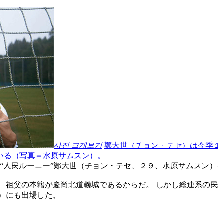
사진 크게보기
鄭大世（チョン・テセ）は今季
いる（写真＝水原サムスン）。
 “人民ルーニー”鄭大世（チョン・テセ、２９、水原サムスン
 祖父の本籍が慶尚北道義城であるからだ。 しかし総連系の
）にも出場した。