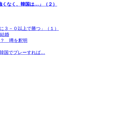
強くなく、韓国は…」（２）
トに３－０以上で勝つ」（１）
結婚
？ 噂を釈明
、韓国でプレーすれば…