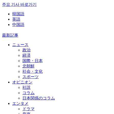
주요 기사 바로가기
韓国語
英語
中国語
最新記事
ニュース
政治
経済
国際・日本
北朝鮮
社会・文化
スポーツ
オピニオン
社説
コラム
日本関係のコラム
エンタメ
ドラマ