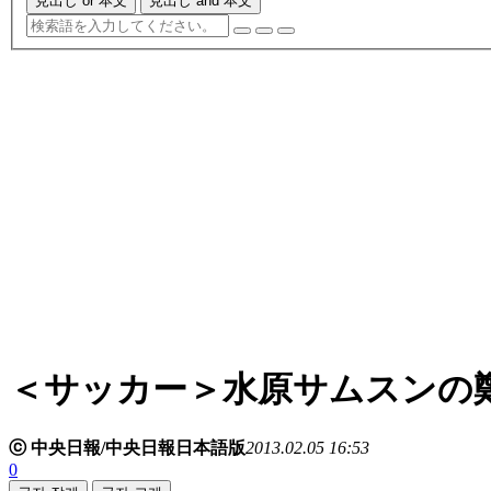
見出し or 本文
見出し and 本文
＜サッカー＞水原サムスンの
ⓒ 中央日報/中央日報日本語版
2013.02.05 16:53
0