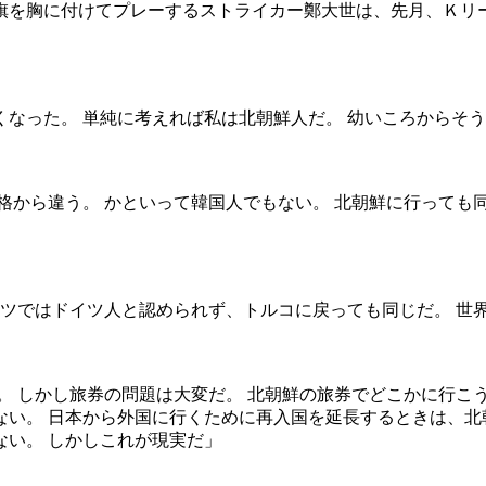
旗を胸に付けてプレーするストライカー鄭大世は、先月、Ｋリ
なった。 単純に考えれば私は北朝鮮人だ。 幼いころからそ
格から違う。 かといって韓国人でもない。 北朝鮮に行っても同
イツではドイツ人と認められず、トルコに戻っても同じだ。 世
。 しかし旅券の問題は大変だ。 北朝鮮の旅券でどこかに行こう
い。 日本から外国に行くために再入国を延長するときは、北
い。 しかしこれが現実だ」