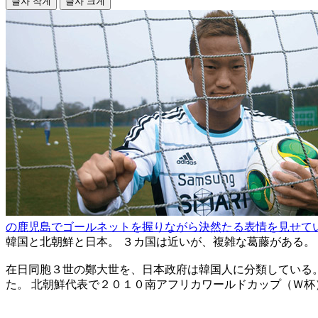
글자 작게
글자 크게
の鹿児島でゴールネットを握りながら決然たる表情を見せて
韓国と北朝鮮と日本。 ３カ国は近いが、複雑な葛藤がある。
在日同胞３世の鄭大世を、日本政府は韓国人に分類している。
た。 北朝鮮代表で２０１０南アフリカワールドカップ（Ｗ杯