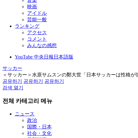
音楽
映画
アイドル
芸能一般
ランキング
アクセス
コメント
みんなの感想
YouTube 中央日報日本語版
サッカー
＜サッカー＞水原サムスンの鄭大世「日本サッカーは性格が
공유하기
공유하기
공유하기
검색 열기
전체 카테고리 메뉴
ニュース
政治
国際・日本
社会・文化