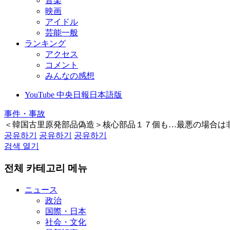
音楽
映画
アイドル
芸能一般
ランキング
アクセス
コメント
みんなの感想
YouTube 中央日報日本語版
事件・事故
＜韓国古里原発部品偽造＞核心部品１７個も…最悪の場合は
공유하기
공유하기
공유하기
검색 열기
전체 카테고리 메뉴
ニュース
政治
国際・日本
社会・文化