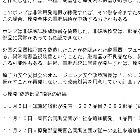
と作動しなければ、各種計測器など原発内の機器が過熱し、
このポンプは非常用発電機が稼働すれば、その熱を冷ますた
この場合、原発全体の電源供給が中断するおそれもある。
ポンプは非破壊試験成績書を偽造した。非破壊検査は、部品
部品に異常があっても確認できない。
外国の品質検証書を偽造したことが確認された継電器・フュ
る。異常電源監視装置ということだ。継電器が不良品なら、
こる可能性もある。結局、電源系統に異常が発生すれば、原
原子力安全委員会のオム・ジェシク安全政策課長は「この１
脅かすことが再発しないよう改善対策を用意していく計画」
◇原発“偽造部品”摘発の経緯
１１月５日＝知識経済部が発表 ２３７品目７６８２部品（
１１月１５日＝民官合同調査団が１社を追加摘発、４品目１
１１月２７日＝原発部品民官合同調査団が従来の会社を追加