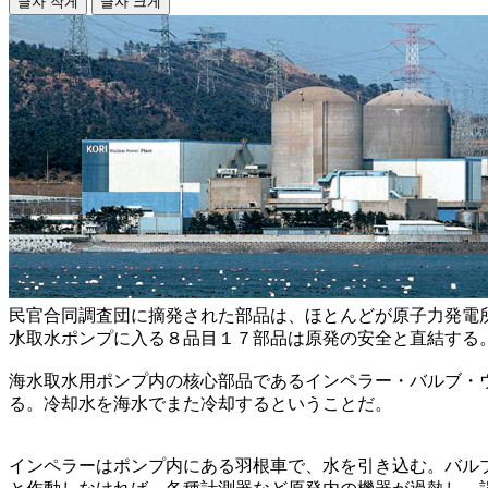
글자 작게
글자 크게
民官合同調査団に摘発された部品は、ほとんどが原子力発電
水取水ポンプに入る８品目１７部品は原発の安全と直結する
海水取水用ポンプ内の核心部品であるインペラー・バルブ・
る。冷却水を海水でまた冷却するということだ。
インペラーはポンプ内にある羽根車で、水を引き込む。バル