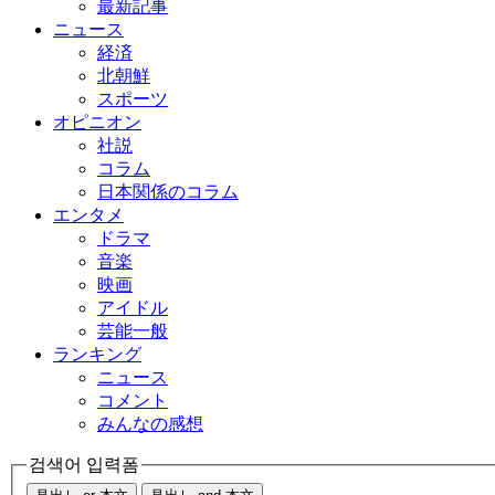
最新記事
ニュース
経済
北朝鮮
スポーツ
オピニオン
社説
コラム
日本関係のコラム
エンタメ
ドラマ
音楽
映画
アイドル
芸能一般
ランキング
ニュース
コメント
みんなの感想
검색어 입력폼