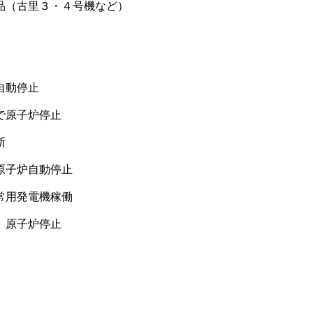
品（古里３・４号機など）
自動停止
で原子炉停止
断
原子炉自動停止
常用発電機稼働
、原子炉停止