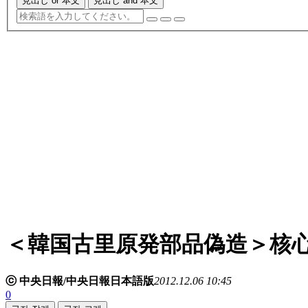
見出し or 本文
見出し and 本文
＜韓国古里原発部品偽造＞核
ⓒ 中央日報/中央日報日本語版
2012.12.06 10:45
0