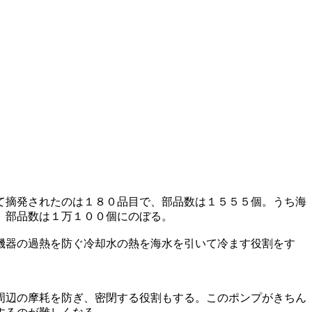
て摘発されたのは１８０品目で、部品数は１５５５個。うち海
、部品数は１万１００個にのぼる。
機器の過熱を防ぐ冷却水の熱を海水を引いて冷ます役割をす
周辺の摩耗を防ぎ、密閉する役割もする。このポンプがきちん