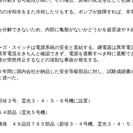
誤作動する可能性が高い。その場合、原発の状況を正しく把握
めの冷却水をまた冷却したりもする。ポンプが故障すれば、非
を分解できないため、内部に亀裂がないかどうかを超音波やＸ
ーズ・スイッチは電源系統の安全と直結する。継電器は異常電
異常電流をきちんと確認できず、電源を遮断すべき時に遮断で
発が突然停止するなどの深刻な事故が発生する。
０年間に国内会社が納品した安全等級部品に対し、試験成績書
と述べた。
蔚珍３号、霊光３・４・５・６号機に設置）
５４部品（霊光５号機）
摘発 ４９品目７６５部品（蔚珍３・４号機、霊光３・４・５