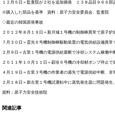
１２月５日＝監査院が２社を追加摘発 １３８品目９６６部
※購入した部品を基準 資料：原子力安全委員会、監査院
◇最近の韓国原発事故
２０１２年８月１９日＝新月城１号機の制御棒異常で原子炉
７月３０日＝霊光６号機制御棒駆動装置の電気供給設備異常
２月９日＝古里１号機の電源供給遮断で冷却システム稼働中
２０１１年１０月１１日＝蔚珍６号機の冷却材ポンプ停止で
４月１９日＝古里３号機の作業者の過失で電源供給中断、非
２月１８日＝新古里１号機試運転中に蒸気発生器に問題発生
資料：原子力安全技術院
関連記事