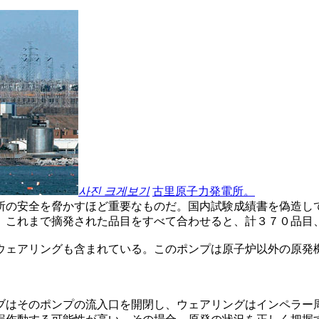
사진 크게보기
古里原子力発電所。
所の安全を脅かすほど重要なものだ。国内試験成績書を偽造し
。これまで摘発された品目をすべて合わせると、計３７０品目
ウェアリングも含まれている。このポンプは原子炉以外の原発
ブはそのポンプの流入口を開閉し、ウェアリングはインペラー