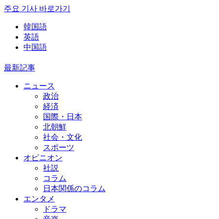
주요 기사 바로가기
韓国語
英語
中国語
最新記事
ニュース
政治
経済
国際・日本
北朝鮮
社会・文化
スポーツ
オピニオン
社説
コラム
日本関係のコラム
エンタメ
ドラマ