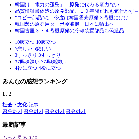
韓国は「電力の孤島」…原発に代わる電力ない
品質検証書偽造の原発部品、１０年間だれも気付かず＝
“コピー部品”に…今度は韓国霊光原発３号機にひび
韓国製の原発用ターボ冷凍機 日本に輸出へ
韓国古里３・４号機原発の冷却装置部品も偽造品
10
腹立つ
10
腹立つ
5
悲しい
5
悲しい
3
すっきり
3
すっきり
37
興味深い
37
興味深い
4
役に立つ
4
役に立つ
みんなの感想ランキング
1
/ 2
社会・文化
記事
공유하기
공유하기
공유하기
공유하기
最新記事
もっと見る
0
/ 0