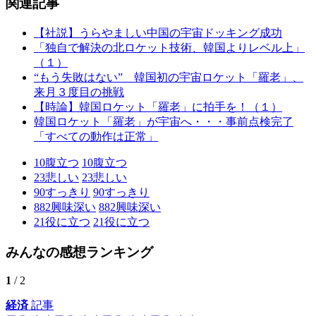
関連記事
【社説】うらやましい中国の宇宙ドッキング成功
「独自で解決の北ロケット技術、韓国よりレベル上」
（１）
“もう失敗はない” 韓国初の宇宙ロケット「羅老」、
来月３度目の挑戦
【時論】韓国ロケット「羅老」に拍手を！（１）
韓国ロケット「羅老」が宇宙へ・・・事前点検完了
「すべての動作は正常」
10
腹立つ
10
腹立つ
23
悲しい
23
悲しい
90
すっきり
90
すっきり
882
興味深い
882
興味深い
21
役に立つ
21
役に立つ
みんなの感想ランキング
1
/ 2
経済
記事