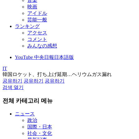
音楽
映画
アイドル
芸能一般
ランキング
アクセス
コメント
みんなの感想
YouTube 中央日報日本語版
IT
韓国ロケット、打ち上げ延期…ヘリウムガス漏れ
공유하기
공유하기
공유하기
검색 열기
전체 카테고리 메뉴
ニュース
政治
国際・日本
社会・文化