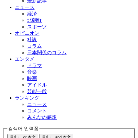
最新記事
ニュース
経済
北朝鮮
スポーツ
オピニオン
社説
コラム
日本関係のコラム
エンタメ
ドラマ
音楽
映画
アイドル
芸能一般
ランキング
ニュース
コメント
みんなの感想
검색어 입력폼
見出し or 本文
見出し and 本文