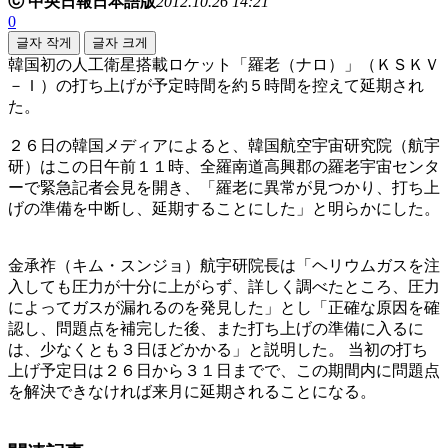
ⓒ 中央日報日本語版
2012.10.26 14:21
0
글자 작게
글자 크게
韓国初の人工衛星搭載ロケット「羅老（ナロ）」（ＫＳＫＶ
－Ｉ）の打ち上げが予定時間を約５時間を控えて延期され
た。
２６日の韓国メディアによると、韓国航空宇宙研究院（航宇
研）はこの日午前１１時、全羅南道高興郡の羅老宇宙センタ
ーで緊急記者会見を開き、「羅老に異常が見つかり、打ち上
げの準備を中断し、延期することにした」と明らかにした。
金承祚（キム・スンジョ）航宇研院長は「ヘリウムガスを注
入しても圧力が十分に上がらず、詳しく調べたところ、圧力
によってガスが漏れるのを発見した」とし「正確な原因を確
認し、問題点を補完した後、また打ち上げの準備に入るに
は、少なくとも３日ほどかかる」と説明した。 当初の打ち
上げ予定日は２６日から３１日までで、この期間内に問題点
を解決できなければ来月に延期されることになる。