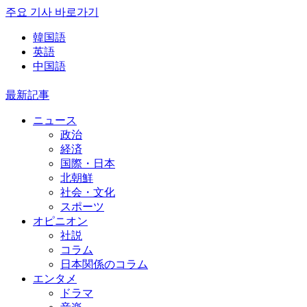
주요 기사 바로가기
韓国語
英語
中国語
最新記事
ニュース
政治
経済
国際・日本
北朝鮮
社会・文化
スポーツ
オピニオン
社説
コラム
日本関係のコラム
エンタメ
ドラマ