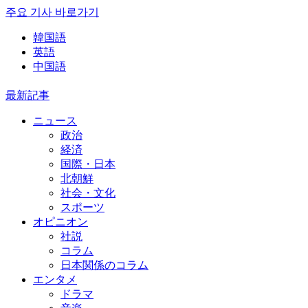
주요 기사 바로가기
韓国語
英語
中国語
最新記事
ニュース
政治
経済
国際・日本
北朝鮮
社会・文化
スポーツ
オピニオン
社説
コラム
日本関係のコラム
エンタメ
ドラマ