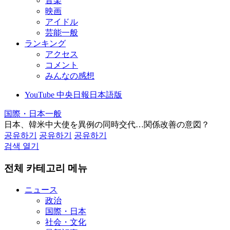
音楽
映画
アイドル
芸能一般
ランキング
アクセス
コメント
みんなの感想
YouTube 中央日報日本語版
国際・日本一般
日本、韓米中大使を異例の同時交代…関係改善の意図？
공유하기
공유하기
공유하기
검색 열기
전체 카테고리 메뉴
ニュース
政治
国際・日本
社会・文化