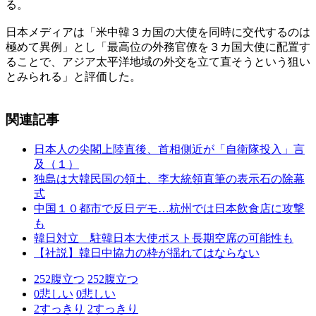
る。
日本メディアは「米中韓３カ国の大使を同時に交代するのは
極めて異例」とし「最高位の外務官僚を３カ国大使に配置す
ることで、アジア太平洋地域の外交を立て直そうという狙い
とみられる」と評価した。
関連記事
日本人の尖閣上陸直後、首相側近が「自衛隊投入」言
及（１）
独島は大韓民国の領土、李大統領直筆の表示石の除幕
式
中国１０都市で反日デモ…杭州では日本飲食店に攻撃
も
韓日対立 駐韓日本大使ポスト長期空席の可能性も
【社説】韓日中協力の枠が揺れてはならない
252
腹立つ
252
腹立つ
0
悲しい
0
悲しい
2
すっきり
2
すっきり