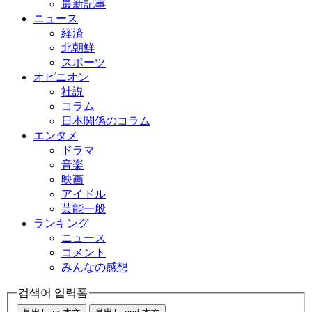
最新記事
ニュース
経済
北朝鮮
スポーツ
オピニオン
社説
コラム
日本関係のコラム
エンタメ
ドラマ
音楽
映画
アイドル
芸能一般
ランキング
ニュース
コメント
みんなの感想
검색어 입력폼