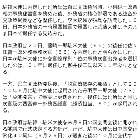
駐韓大使に内定した別所氏は自民党政権当時、小泉純一郎首
相の事務秘書官を務めた後、外務省の核心部署である総合外
交政策局長などを歴任した。李大統領が独島を訪問した１０
日、日本外務省の一時帰国措置で帰国した武藤大使はそのま
ま日本で退任する見込みだ。
日本政府は２０日、藤崎一郎駐米大使（６５）の後任に佐々
江賢一郎外務事務次官（６６）を内定したと明らかにした。
日本が駐米大使に外交官僚序列１位の事務次官出身者を選択
したのは、０１年に退任した柳井俊二氏以来１１年ぶりとな
る。
一方、民主党政権発足後、「脱官僚依存の象徴」として２０
１０年６月に駐中大使に起用された丹羽宇一郎大使（７３）
は「尖閣発言」で事実上更迭された。後任には別所氏と同じ
次官級の西宮伸一外務審議官（経済担当、６０）が起用され
る。
日本政府は駐韓・駐米大使を来月８日の国会閉会後に開かれ
る閣議で正式決定する方針だ。ただ、駐中大使は日中国交正
常化４０周年（９月２９日）が過ぎた後の１０月に交代す