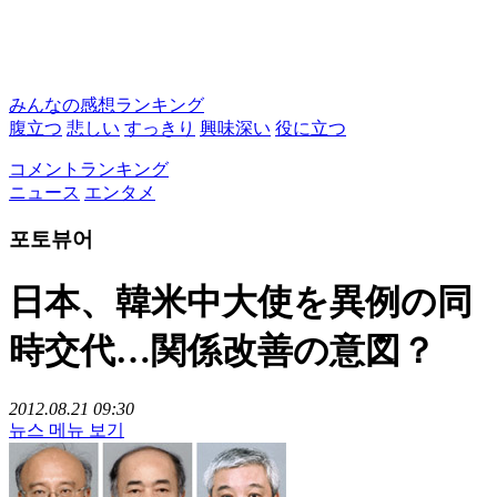
みんなの感想ランキング
腹立つ
悲しい
すっきり
興味深い
役に立つ
コメントランキング
ニュース
エンタメ
포토뷰어
日本、韓米中大使を異例の同
時交代…関係改善の意図？
2012.08.21 09:30
뉴스 메뉴 보기