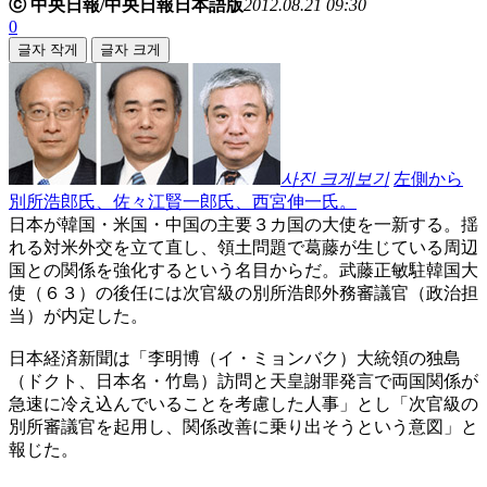
ⓒ 中央日報/中央日報日本語版
2012.08.21 09:30
0
글자 작게
글자 크게
사진 크게보기
左側から
別所浩郎氏、佐々江賢一郎氏、西宮伸一氏。
日本が韓国・米国・中国の主要３カ国の大使を一新する。揺
れる対米外交を立て直し、領土問題で葛藤が生じている周辺
国との関係を強化するという名目からだ。武藤正敏駐韓国大
使（６３）の後任には次官級の別所浩郎外務審議官（政治担
当）が内定した。
日本経済新聞は「李明博（イ・ミョンバク）大統領の独島
（ドクト、日本名・竹島）訪問と天皇謝罪発言で両国関係が
急速に冷え込んでいることを考慮した人事」とし「次官級の
別所審議官を起用し、関係改善に乗り出そうという意図」と
報じた。