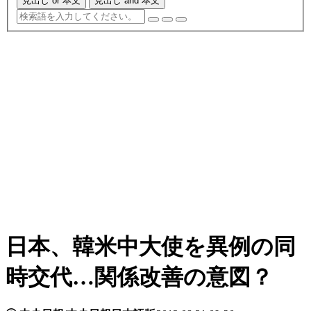
見出し or 本文
見出し and 本文
日本、韓米中大使を異例の同
時交代…関係改善の意図？