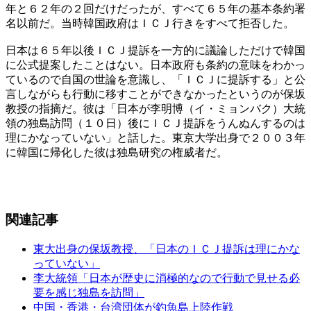
年と６２年の２回だけだったが、すべて６５年の基本条約署
名以前だ。当時韓国政府はＩＣＪ行きをすべて拒否した。
日本は６５年以後ＩＣＪ提訴を一方的に議論しただけで韓国
に公式提案したことはない。日本政府も条約の意味をわかっ
ているので自国の世論を意識し、「ＩＣＪに提訴する」と公
言しながらも行動に移すことができなかったというのが保坂
教授の指摘だ。彼は「日本が李明博（イ・ミョンバク）大統
領の独島訪問（１０日）後にＩＣＪ提訴をうんぬんするのは
理にかなっていない」と話した。東京大学出身で２００３年
に韓国に帰化した彼は独島研究の権威者だ。
関連記事
東大出身の保坂教授、「日本のＩＣＪ提訴は理にかな
っていない」
李大統領「日本が歴史に消極的なので行動で見せる必
要を感じ独島を訪問」
中国・香港・台湾団体が釣魚島上陸作戦