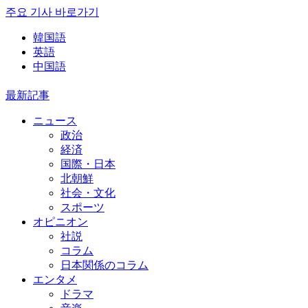
주요 기사 바로가기
韓国語
英語
中国語
最新記事
ニュース
政治
経済
国際・日本
北朝鮮
社会・文化
スポーツ
オピニオン
社説
コラム
日本関係のコラム
エンタメ
ドラマ