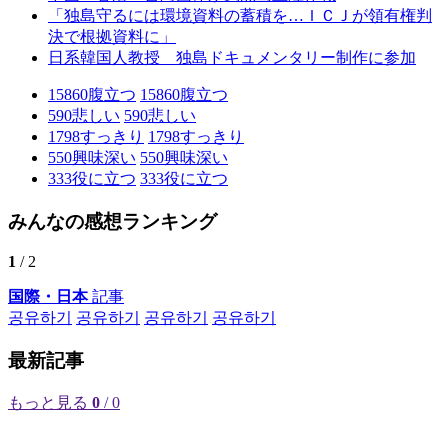
「独島守るには環境資料の蓄積を…ＩＣＪが領有権判
決で根拠資料に」
日系韓国人教授 独島ドキュメンタリー制作に参加
15860
腹立つ
15860
腹立つ
590
悲しい
590
悲しい
1798
すっきり
1798
すっきり
550
興味深い
550
興味深い
333
役に立つ
333
役に立つ
みんなの感想ランキング
1
/ 2
国際・日本
記事
공유하기
공유하기
공유하기
공유하기
最新記事
もっと見る
0
/ 0