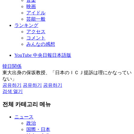
音楽
映画
アイドル
芸能一般
ランキング
アクセス
コメント
みんなの感想
YouTube 中央日報日本語版
韓日関係
東大出身の保坂教授、「日本のＩＣＪ提訴は理にかなってい
ない」
공유하기
공유하기
공유하기
검색 열기
전체 카테고리 메뉴
ニュース
政治
国際・日本