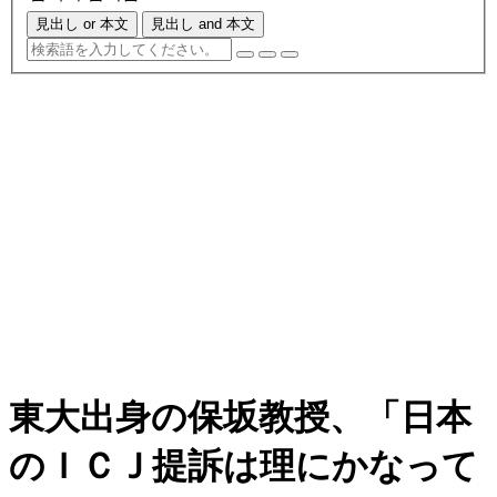
見出し or 本文
見出し and 本文
東大出身の保坂教授、「日本
のＩＣＪ提訴は理にかなって