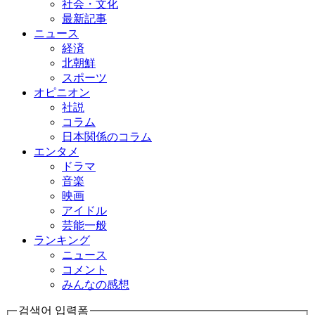
社会・文化
最新記事
ニュース
経済
北朝鮮
スポーツ
オピニオン
社説
コラム
日本関係のコラム
エンタメ
ドラマ
音楽
映画
アイドル
芸能一般
ランキング
ニュース
コメント
みんなの感想
검색어 입력폼