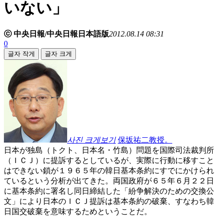
いない」
ⓒ 中央日報/中央日報日本語版
2012.08.14 08:31
0
글자 작게
글자 크게
사진 크게보기
保坂祐二教授。
日本が独島（トクト、日本名・竹島）問題を国際司法裁判所
（ＩＣＪ）に提訴するとしているが、実際に行動に移すこと
はできない鎖が１９６５年の韓日基本条約にすでにかけられ
ているという分析が出てきた。両国政府が６５年６月２２日
に基本条約に署名し同日締結した「紛争解決のための交換公
文」により日本のＩＣＪ提訴は基本条約の破棄、すなわち韓
日国交破棄を意味するためということだ。