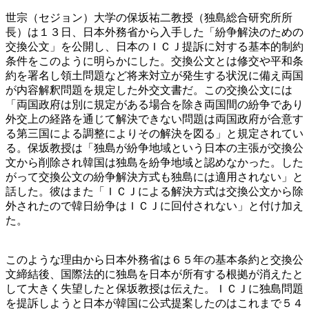
世宗（セジョン）大学の保坂祐二教授（独島総合研究所所
長）は１３日、日本外務省から入手した「紛争解決のための
交換公文」を公開し、日本のＩＣＪ提訴に対する基本的制約
条件をこのように明らかにした。交換公文とは修交や平和条
約を署名し領土問題など将来対立が発生する状況に備え両国
が内容解釈問題を規定した外交文書だ。この交換公文には
「両国政府は別に規定がある場合を除き両国間の紛争であり
外交上の経路を通じて解決できない問題は両国政府が合意す
る第三国による調整によりその解決を図る」と規定されてい
る。保坂教授は「独島が紛争地域という日本の主張が交換公
文から削除され韓国は独島を紛争地域と認めなかった。した
がって交換公文の紛争解決方式も独島には適用されない」と
話した。彼はまた「ＩＣＪによる解決方式は交換公文から除
外されたので韓日紛争はＩＣＪに回付されない」と付け加え
た。
このような理由から日本外務省は６５年の基本条約と交換公
文締結後、国際法的に独島を日本が所有する根拠が消えたと
して大きく失望したと保坂教授は伝えた。ＩＣＪに独島問題
を提訴しようと日本が韓国に公式提案したのはこれまで５４