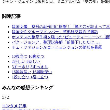
ジャン・ジェインは来月１日、ミニアルバム『夏の夜』を発
関連記事
韓国女優、整形の副作用に衝撃！「鼻の穴が詰まって息
韓国女性グループメンバー、整形疑惑裁判で勝訴
ホステスの整形手術を狙った“ビューティーローン’…
パク・ジョンア、整形説弁解「前髪下しただけ…」
チェ・ファジョンがコ・ヒョンジョンの整形を暴露
10
腹立つ
10
腹立つ
2
悲しい
2
悲しい
3
すっきり
3
すっきり
16
興味深い
16
興味深い
1
役に立つ
1
役に立つ
みんなの感想ランキング
1
/ 2
エンタメ
記事