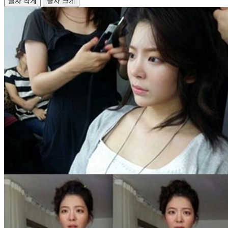
글자 작게
글자 크게