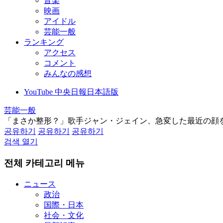
音楽
映画
アイドル
芸能一般
ランキング
アクセス
コメント
みんなの感想
YouTube 中央日報日本語版
芸能一般
「まさか整形？」歌手ジャン・ジェイン、急変した最近の顔
공유하기
공유하기
공유하기
검색 열기
전체 카테고리 메뉴
ニュース
政治
国際・日本
社会・文化