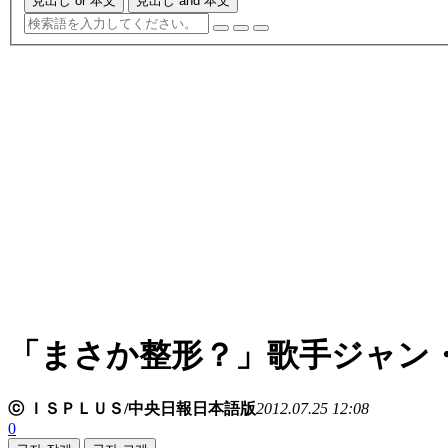
見出し or 本文
見出し and 本文
「まさか整形？」歌手ジャン
ⓒ ＩＳＰＬＵＳ/中央日報日本語版
2012.07.25 12:08
0