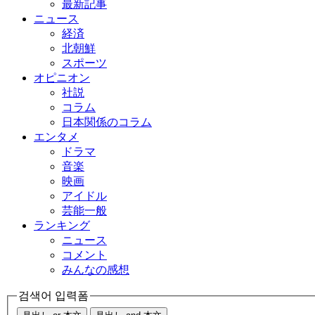
最新記事
ニュース
経済
北朝鮮
スポーツ
オピニオン
社説
コラム
日本関係のコラム
エンタメ
ドラマ
音楽
映画
アイドル
芸能一般
ランキング
ニュース
コメント
みんなの感想
검색어 입력폼