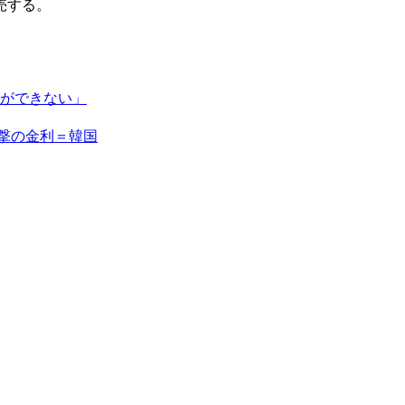
売する。
ができない」
衝撃の金利＝韓国