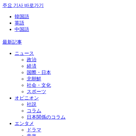
주요 기사 바로가기
韓国語
英語
中国語
最新記事
ニュース
政治
経済
国際・日本
北朝鮮
社会・文化
スポーツ
オピニオン
社説
コラム
日本関係のコラム
エンタメ
ドラマ