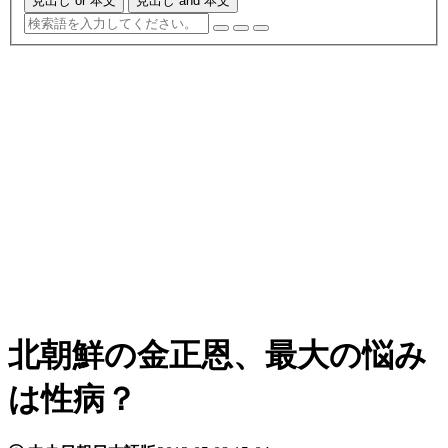
見出し or 本文
見出し and 本文
北朝鮮の金正恩、最大の悩み
は性病？