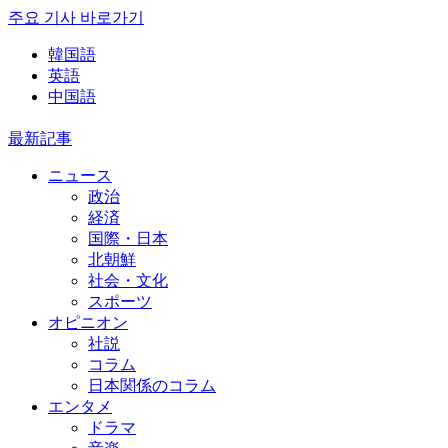
주요 기사 바로가기
韓国語
英語
中国語
最新記事
ニュース
政治
経済
国際・日本
北朝鮮
社会・文化
スポーツ
オピニオン
社説
コラム
日本関係のコラム
エンタメ
ドラマ