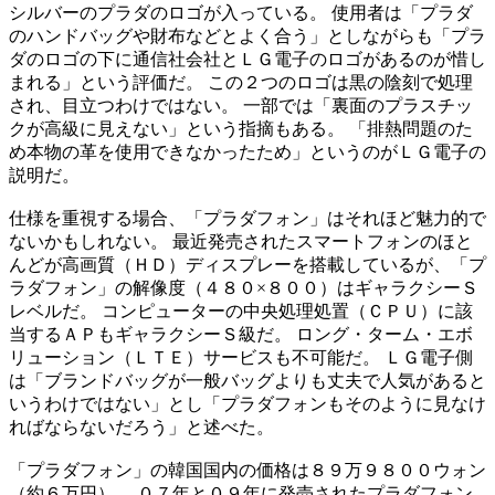
シルバーのプラダのロゴが入っている。 使用者は「プラダ
のハンドバッグや財布などとよく合う」としながらも「プラ
ダのロゴの下に通信社会社とＬＧ電子のロゴがあるのが惜し
まれる」という評価だ。 この２つのロゴは黒の陰刻で処理
され、目立つわけではない。 一部では「裏面のプラスチッ
クが高級に見えない」という指摘もある。 「排熱問題のた
め本物の革を使用できなかったため」というのがＬＧ電子の
説明だ。
仕様を重視する場合、「プラダフォン」はそれほど魅力的で
ないかもしれない。 最近発売されたスマートフォンのほと
んどが高画質（ＨＤ）ディスプレーを搭載しているが、「プ
ラダフォン」の解像度（４８０×８００）はギャラクシーＳ
レベルだ。 コンピューターの中央処理処置（ＣＰＵ）に該
当するＡＰもギャラクシーＳ級だ。 ロング・ターム・エボ
リューション（ＬＴＥ）サービスも不可能だ。 ＬＧ電子側
は「ブランドバッグが一般バッグよりも丈夫で人気があると
いうわけではない」とし「プラダフォンもそのように見なけ
ればならないだろう」と述べた。
「プラダフォン」の韓国国内の価格は８９万９８００ウォン
（約６万円）。 ０７年と０９年に発売されたプラダフォン