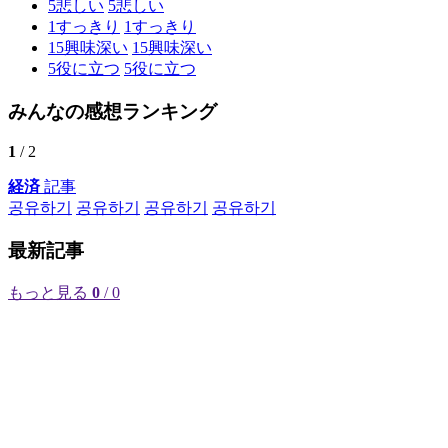
5
悲しい
5
悲しい
1
すっきり
1
すっきり
15
興味深い
15
興味深い
5
役に立つ
5
役に立つ
みんなの感想ランキング
1
/ 2
経済
記事
공유하기
공유하기
공유하기
공유하기
最新記事
もっと見る
0
/ 0