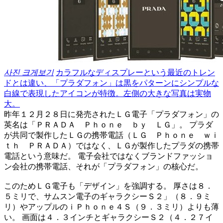
사진 크게보기
カラフルなディスプレーという最近のトレン
ドとは違い、「プラダフォン」は黒をパターンにシンプルな
白線で表現したアイコンが特徴。左側の大きな写真は実物
大。
昨年１２月２８日に発売されたＬＧ電子「プラダフォン」の
英名は「ＰＲＡＤＡ Ｐｈｏｎｅ ｂｙ ＬＧ」。 プラダ
が共同で製作したＬＧの携帯電話（ＬＧ Ｐｈｏｎｅ ｗｉ
ｔｈ ＰＲＡＤＡ）ではなく、ＬＧが製作したプラダの携帯
電話という意味だ。 電子会社ではなくブランドファッショ
ン会社の携帯電話、それが「プラダフォン」の核心だ。
このためＬＧ電子も「デザイン」を強調する。 厚さは８．
５ミリで、サムスン電子のギャラクシーＳ２」（８．９ミ
リ）やアップルのｉＰｈｏｎｅ４Ｓ（９．３ミリ）よりも薄
い。 画面は４．３インチとギャラクシーＳ２（４．２７イ