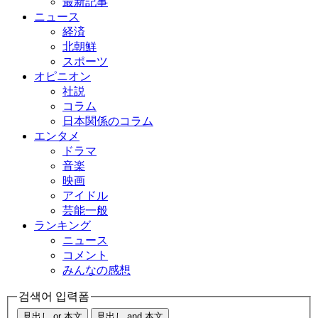
最新記事
ニュース
経済
北朝鮮
スポーツ
オピニオン
社説
コラム
日本関係のコラム
エンタメ
ドラマ
音楽
映画
アイドル
芸能一般
ランキング
ニュース
コメント
みんなの感想
검색어 입력폼
見出し or 本文
見出し and 本文