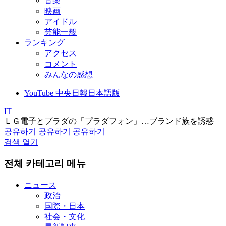
音楽
映画
アイドル
芸能一般
ランキング
アクセス
コメント
みんなの感想
YouTube 中央日報日本語版
IT
ＬＧ電子とプラダの「プラダフォン」…ブランド族を誘惑
공유하기
공유하기
공유하기
검색 열기
전체 카테고리 메뉴
ニュース
政治
国際・日本
社会・文化