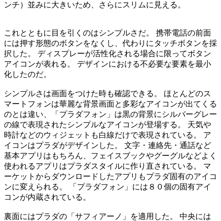
ンチ）並みに大きいため、さらにスリムに見える。
これとともに目を引くのはシンプルさだ。 携帯電話の前面
には押す形態のボタンをなくし、代わりにタッチボタンを採
択した。 ディスプレーが活性化される場合に限ってボタン
アイコンが表れる。 デザインにおける不必要な要素を最小
化したのだ。
シンプルさは画面をつけた時も確認できる。 ほとんどのス
マートフォンは華麗な背景画面と多彩なアイコンが出てくる
のとは違い、「プラダフォン」は黒の背景にシルバーグレー
の線で表現されたシンプルなアイコンが登場する。 天気や
時計などのウィジェットも白線だけで表現されている。 ア
イコンはプラダがデザインした。 文字・連絡先・通話など
基本アプリはもちろん、フェイスブックやグーグルなどよく
使われるアプリはプラダスタイルに作り直されている。 マ
ーケットからダウンロードしたアプリもプラダ固有のアイコ
ンに変えられる。 「プラダフォン」には８０個の固有アイ
コンが内蔵されている。
裏面にはプラダの「サフィアーノ」を適用した。 中央には