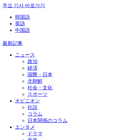
주요 기사 바로가기
韓国語
英語
中国語
最新記事
ニュース
政治
経済
国際・日本
北朝鮮
社会・文化
スポーツ
オピニオン
社説
コラム
日本関係のコラム
エンタメ
ドラマ