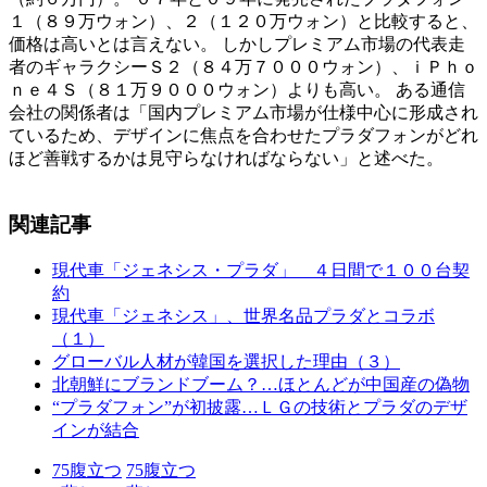
１（８９万ウォン）、２（１２０万ウォン）と比較すると、
価格は高いとは言えない。 しかしプレミアム市場の代表走
者のギャラクシーＳ２（８４万７０００ウォン）、ｉＰｈｏ
ｎｅ４Ｓ（８１万９０００ウォン）よりも高い。 ある通信
会社の関係者は「国内プレミアム市場が仕様中心に形成され
ているため、デザインに焦点を合わせたプラダフォンがどれ
ほど善戦するかは見守らなければならない」と述べた。
関連記事
現代車「ジェネシス・プラダ」 ４日間で１００台契
約
現代車「ジェネシス」、世界名品プラダとコラボ
（１）
グローバル人材が韓国を選択した理由（３）
北朝鮮にブランドブーム？…ほとんどが中国産の偽物
“プラダフォン”が初披露…ＬＧの技術とプラダのデザ
インが結合
75
腹立つ
75
腹立つ