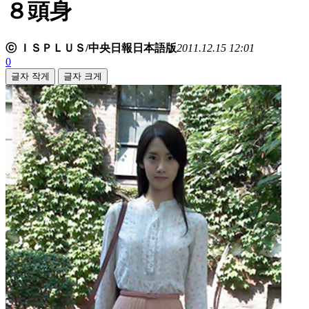
８頭身
ⓒ ＩＳＰＬＵＳ/中央日報日本語版
2011.12.15 12:01
0
글자 작게
글자 크게