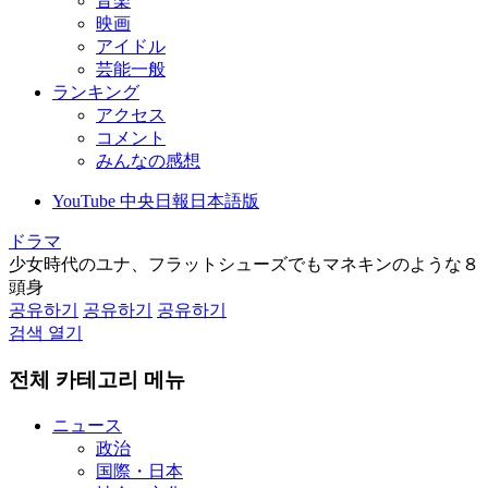
音楽
映画
アイドル
芸能一般
ランキング
アクセス
コメント
みんなの感想
YouTube 中央日報日本語版
ドラマ
少女時代のユナ、フラットシューズでもマネキンのような８
頭身
공유하기
공유하기
공유하기
검색 열기
전체 카테고리 메뉴
ニュース
政治
国際・日本