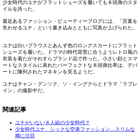
少女時代のユナがフラットシューズを履いても８頭身のスタ
イルを誇った。
最近あるファッション・ビューティーブログには、「言葉を
失わせるユナ」という書き込みとともに写真が上げられた。
ユナは白いブラウスとあんず色のロングスカートにフラット
シューズを履いた。ドラマの時代背景に合うようレトロ風の
衣装を着たがそれすらブランド品で作った。小さい顔とスマ
ートなスタイルに表れたパーフェクトな８頭身比率は、デパ
ートに陳列されたマネキンを見るようだ。
ユナはチャン・グンソク、ソ・イングクらとドラマ「ラブレ
イン」の撮影中だ。
関連記事
ユナがいない８人組の少女時代？
少女時代ユナ、シックな空港ファッション…スリムな
脚に注目