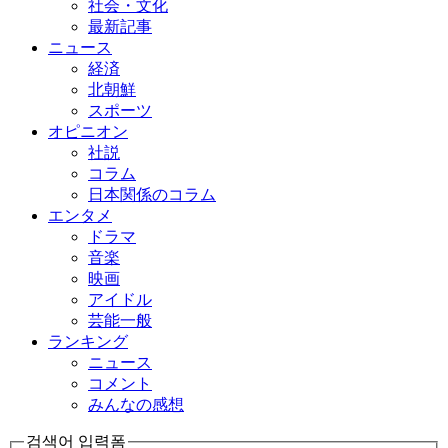
社会・文化
最新記事
ニュース
経済
北朝鮮
スポーツ
オピニオン
社説
コラム
日本関係のコラム
エンタメ
ドラマ
音楽
映画
アイドル
芸能一般
ランキング
ニュース
コメント
みんなの感想
검색어 입력폼