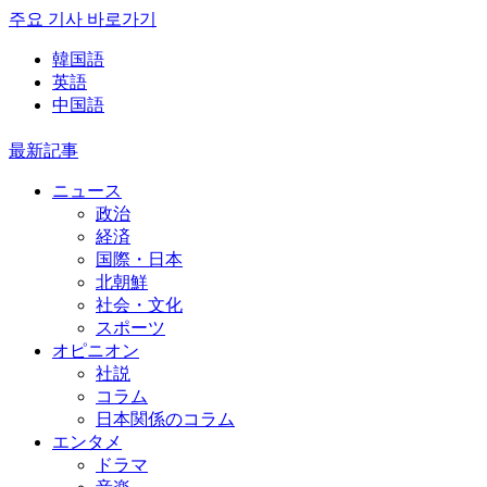
주요 기사 바로가기
韓国語
英語
中国語
最新記事
ニュース
政治
経済
国際・日本
北朝鮮
社会・文化
スポーツ
オピニオン
社説
コラム
日本関係のコラム
エンタメ
ドラマ