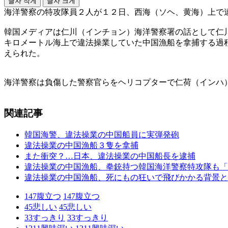
글자 작게
글자 크게
海洋警察の特攻隊員２人が１２日、西海（ソヘ、黄海）上で
韓国メディアは仁川（インチョン）海洋警察署の話として仁
キロメートル海上で違法操業していた中国漁船を拿捕する過
えられた。
海洋警察は負傷した警察官らをヘリコプターで仁荷（インハ
関連記事
韓国海警、違法操業の中国船員に実弾発砲
違法操業の中国漁船３隻を拿捕
また衝突？…日本、違法操業の中国船長を逮捕
違法操業の中国漁船、拳銃持つ韓国海洋警察特攻隊も「
違法操業の中国漁船、死にもの狂いで飛びかかる背景と
147
腹立つ
147
腹立つ
45
悲しい
45
悲しい
33
すっきり
33
すっきり