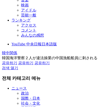
音楽
映画
アイドル
芸能一般
ランキング
アクセス
コメント
みんなの感想
YouTube 中央日報日本語版
韓中関係
韓国海洋警察２人が違法操業の中国漁船船員に刺される
공유하기
공유하기
공유하기
검색 열기
전체 카테고리 메뉴
ニュース
政治
国際・日本
社会・文化