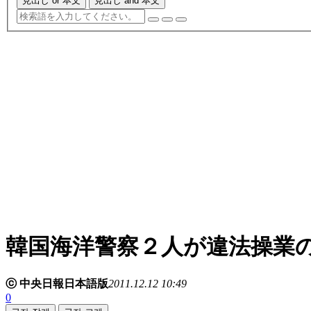
見出し or 本文
見出し and 本文
韓国海洋警察２人が違法操業
ⓒ 中央日報日本語版
2011.12.12 10:49
0