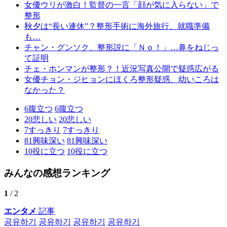
女優ウリが激白！監督の一言「顔が気に入らない」で
整形
秋夕は“長い連休”？整形手術に海外旅行、就職準備
も…
チャン・グンソク、整形説に「Ｎｏ！」…鼻をねじっ
て証明
チェ・ホンマンが整形？！近況写真公開で疑惑広がる
女優チョン・ジヒョンにほくろ整形疑惑、幼いころは
なかった？
6
腹立つ
6
腹立つ
20
悲しい
20
悲しい
7
すっきり
7
すっきり
81
興味深い
81
興味深い
10
役に立つ
10
役に立つ
みんなの感想ランキング
1
/ 2
エンタメ
記事
공유하기
공유하기
공유하기
공유하기