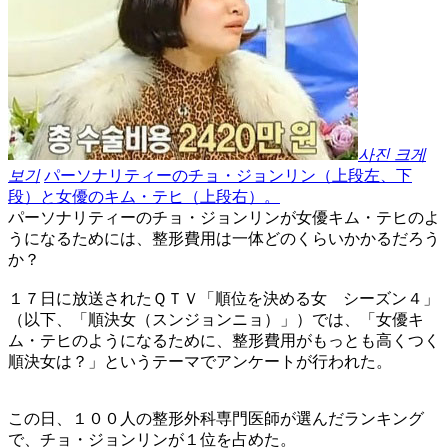
사진 크게
보기
パーソナリティーのチョ・ジョンリン（上段左、下
段）と女優のキム・テヒ（上段右）。
パーソナリティーのチョ・ジョンリンが女優キム・テヒのよ
うになるためには、整形費用は一体どのくらいかかるだろう
か？
１７日に放送されたＱＴＶ「順位を決める女 シーズン４」
（以下、「順決女（スンジョンニョ）」）では、「女優キ
ム・テヒのようになるために、整形費用がもっとも高くつく
順決女は？」というテーマでアンケートが行われた。
この日、１００人の整形外科専門医師が選んだランキング
で、チョ・ジョンリンが１位を占めた。