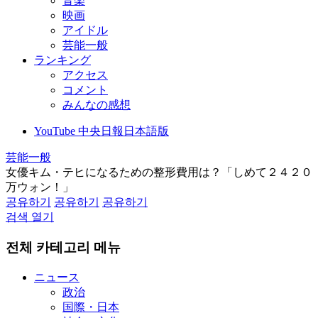
音楽
映画
アイドル
芸能一般
ランキング
アクセス
コメント
みんなの感想
YouTube 中央日報日本語版
芸能一般
女優キム・テヒになるための整形費用は？「しめて２４２０
万ウォン！」
공유하기
공유하기
공유하기
검색 열기
전체 카테고리 메뉴
ニュース
政治
国際・日本