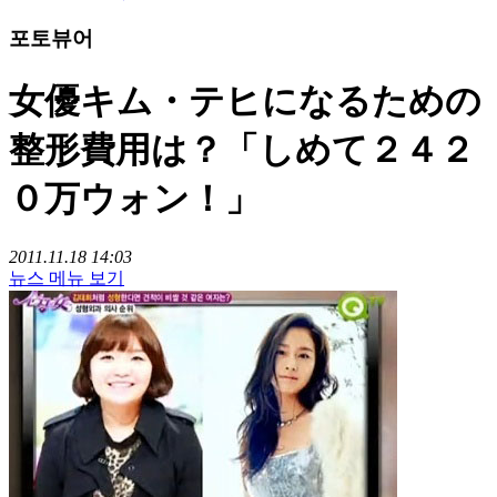
포토뷰어
女優キム・テヒになるための
整形費用は？「しめて２４２
０万ウォン！」
2011.11.18 14:03
뉴스 메뉴 보기