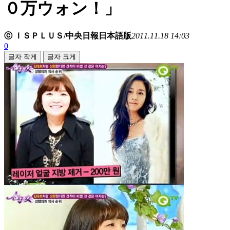
０万ウォン！」
ⓒ ＩＳＰＬＵＳ/中央日報日本語版
2011.11.18 14:03
0
글자 작게
글자 크게