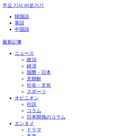
주요 기사 바로가기
韓国語
英語
中国語
最新記事
ニュース
政治
経済
国際・日本
北朝鮮
社会・文化
スポーツ
オピニオン
社説
コラム
日本関係のコラム
エンタメ
ドラマ