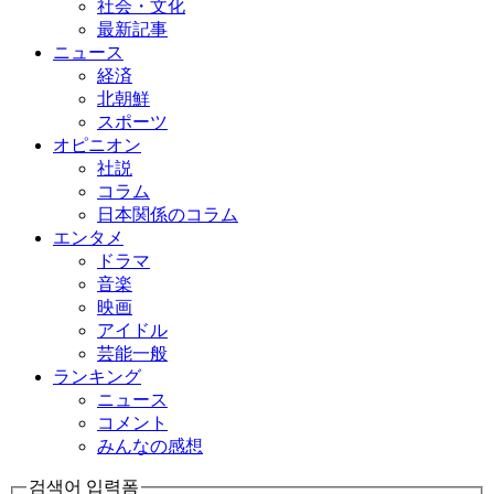
社会・文化
最新記事
ニュース
経済
北朝鮮
スポーツ
オピニオン
社説
コラム
日本関係のコラム
エンタメ
ドラマ
音楽
映画
アイドル
芸能一般
ランキング
ニュース
コメント
みんなの感想
검색어 입력폼