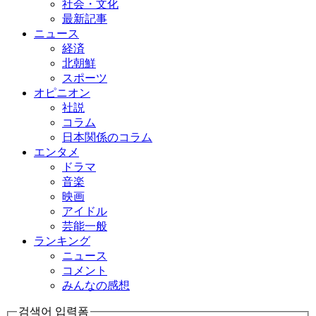
社会・文化
最新記事
ニュース
経済
北朝鮮
スポーツ
オピニオン
社説
コラム
日本関係のコラム
エンタメ
ドラマ
音楽
映画
アイドル
芸能一般
ランキング
ニュース
コメント
みんなの感想
검색어 입력폼