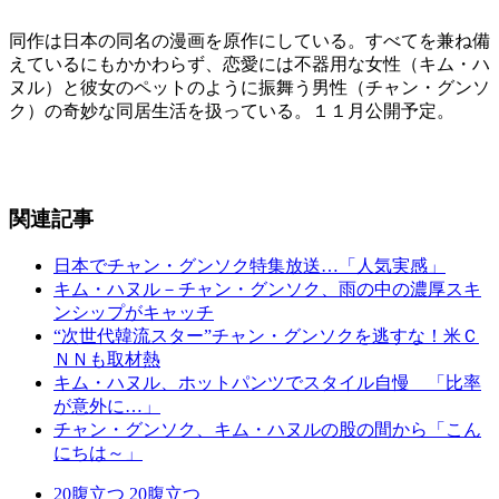
同作は日本の同名の漫画を原作にしている。すべてを兼ね備
えているにもかかわらず、恋愛には不器用な女性（キム・ハ
ヌル）と彼女のペットのように振舞う男性（チャン・グンソ
ク）の奇妙な同居生活を扱っている。１１月公開予定。
関連記事
日本でチャン・グンソク特集放送…「人気実感」
キム・ハヌル－チャン・グンソク、雨の中の濃厚スキ
ンシップがキャッチ
“次世代韓流スター”チャン・グンソクを逃すな！米Ｃ
ＮＮも取材熱
キム・ハヌル、ホットパンツでスタイル自慢 「比率
が意外に…」
チャン・グンソク、キム・ハヌルの股の間から「こん
にちは～」
20
腹立つ
20
腹立つ