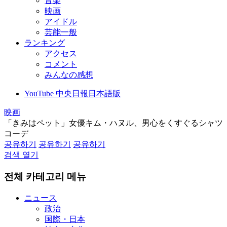
音楽
映画
アイドル
芸能一般
ランキング
アクセス
コメント
みんなの感想
YouTube 中央日報日本語版
映画
「きみはペット」女優キム・ハヌル、男心をくすぐるシャツ
コーデ
공유하기
공유하기
공유하기
검색 열기
전체 카테고리 메뉴
ニュース
政治
国際・日本