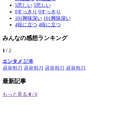
5
悲しい
5
悲しい
0
すっきり
0
すっきり
101
興味深い
101
興味深い
4
役に立つ
4
役に立つ
みんなの感想ランキング
1
/ 2
エンタメ
記事
공유하기
공유하기
공유하기
공유하기
最新記事
もっと見る
0
/ 0