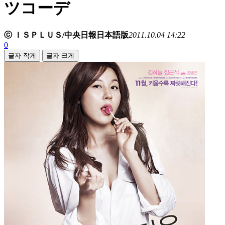
ツコーデ
ⓒ ＩＳＰＬＵＳ/中央日報日本語版
2011.10.04 14:22
0
글자 작게
글자 크게