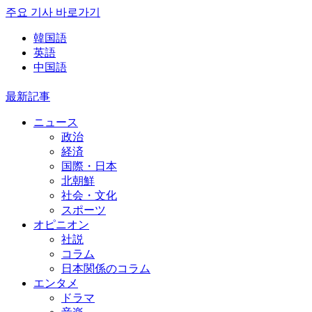
주요 기사 바로가기
韓国語
英語
中国語
最新記事
ニュース
政治
経済
国際・日本
北朝鮮
社会・文化
スポーツ
オピニオン
社説
コラム
日本関係のコラム
エンタメ
ドラマ