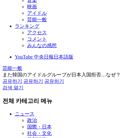
音楽
映画
アイドル
芸能一般
ランキング
アクセス
コメント
みんなの感想
YouTube 中央日報日本語版
芸能一般
また韓国のアイドルグループが日本入国拒否…なぜ？
공유하기
공유하기
공유하기
검색 열기
전체 카테고리 메뉴
ニュース
政治
国際・日本
社会・文化