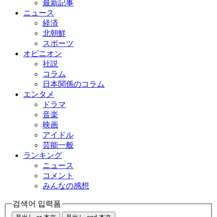
最新記事
ニュース
経済
北朝鮮
スポーツ
オピニオン
社説
コラム
日本関係のコラム
エンタメ
ドラマ
音楽
映画
アイドル
芸能一般
ランキング
ニュース
コメント
みんなの感想
검색어 입력폼