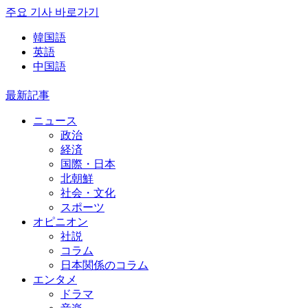
주요 기사 바로가기
韓国語
英語
中国語
最新記事
ニュース
政治
経済
国際・日本
北朝鮮
社会・文化
スポーツ
オピニオン
社説
コラム
日本関係のコラム
エンタメ
ドラマ