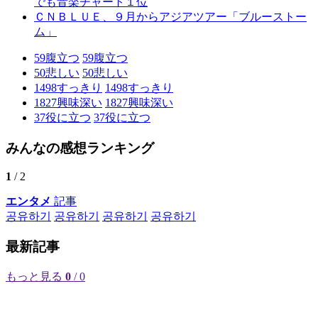
でも音楽チャート１位
ＣＮＢＬＵＥ、９月からアジアツアー「ブルーストー
ム」
59
腹立つ
59
腹立つ
50
悲しい
50
悲しい
1498
すっきり
1498
すっきり
1827
興味深い
1827
興味深い
37
役に立つ
37
役に立つ
みんなの感想ランキング
1
/ 2
エンタメ
記事
공유하기
공유하기
공유하기
공유하기
最新記事
もっと見る
0
/ 0