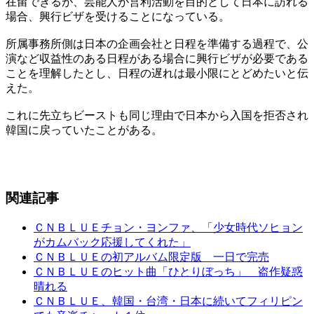
在留できるが、芸能人が営利活動を目的として日本に訪れる
場合、興行ビザを受けることになっている。
所属事務所側は日本の企画会社と日程を準備する過程で、公
演など収益性のある日程がある場合に興行ビザが必要である
ことを理解したとし、日程の遅れは最小限にとどめたいと伝
えた。
これに先立ちビーストも同じ理由で日本から入国を拒否され
韓国に戻っていたことがある。
関連記事
ＣＮＢＬＵＥチョン・ヨンファ、「少女時代ソヒョン
がカムバック応援してくれた」
ＣＮＢＬＵＥの初アルバム限定版 一日で完売
ＣＮＢＬＵＥのヒット曲「ひとりぼっち」 盗作疑惑
晴れる
ＣＮＢＬＵＥ、韓国・台湾・日本に続いてフィリピン