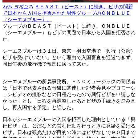
사진 크게보기
ＢＥＡＳＴ（ビースト）に続き、ビザの問題
で日本から入国を拒否された男性グループのＣＮＢＬＵＥ
（シーエヌブルー）。
グループのＢＥＡＳＴ（ビースト）に続き、ＣＮＢＬＵＥ
（シーエヌブルー）もビザの問題で日本から入国を拒否され
た。
シーエヌブルーは３１日、東京・羽田空港で「興行（公演）
ビザを受けていない」という理由で入国審査を通過できず、
同日午後の飛行機で韓国に戻って来た。
シーエヌブルーの所属事務所、ＦＮＣミュージックの関係者
は「日本で発表される音盤に関連した記者会見やプロモーシ
ョンビデオの撮影などの日程だったので興行ビザを申請しな
かった」とし「日程を再調整したあとビザの手続きを踏み直
し、再入国する予定」と話した。
日本がシーエヌブルーの入国を拒否した理由としている「興
行ビザ」は、公演などの営利行動を行うときに発給を受ける
ビザ。日本は観光だけが目的の時にはビザなしで９０日まで