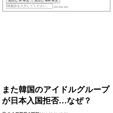
見出し or 本文
見出し and 本文
また韓国のアイドルグループ
が日本入国拒否…なぜ？