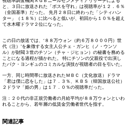
視聴率調査機関ＡＧＢニールセンメディアリサーチによる
と、３日に放送された「ボスを守れ」は視聴率が１２．６％
（全国基準）だった。 先月２８日に終わった「シティハン
ター」（１８％）に比べると低いが、初回から１０％を超え
て水木曜ドラマ２位になった。
この日の放送では、‘８８万ウォン（約６万８０００円）世
代（注）’を象徴する女主人公チェ・ガンヒ（ノ・ウンソ
ル）が財閥３世のチソン（チャ・ジヒョン）の秘書を務める
ことになる過程が描かれた。 特にチソンの父親役で出演し
たパク・ヨンギュのコミカルな演技が視聴者の目を引いた。
一方、同じ時間帯に放送されたＭＢＣ（文化放送）ドラマ
「君は僕に恋をした」は７．３％、ＫＢＳ（韓国放送公社）
２ドラマ「姫の男」は１７．０％の視聴率だった。
注：２０代の非正規労働者の月給平均が８８万ウォンといわ
れることから、若年層の低賃金労働者世代を指す。
関連記事