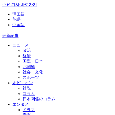
주요 기사 바로가기
韓国語
英語
中国語
最新記事
ニュース
政治
経済
国際・日本
北朝鮮
社会・文化
スポーツ
オピニオン
社説
コラム
日本関係のコラム
エンタメ
ドラマ