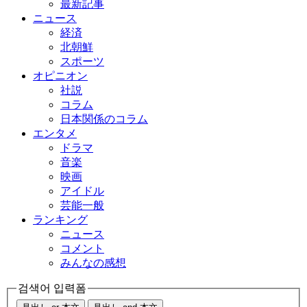
最新記事
ニュース
経済
北朝鮮
スポーツ
オピニオン
社説
コラム
日本関係のコラム
エンタメ
ドラマ
音楽
映画
アイドル
芸能一般
ランキング
ニュース
コメント
みんなの感想
검색어 입력폼