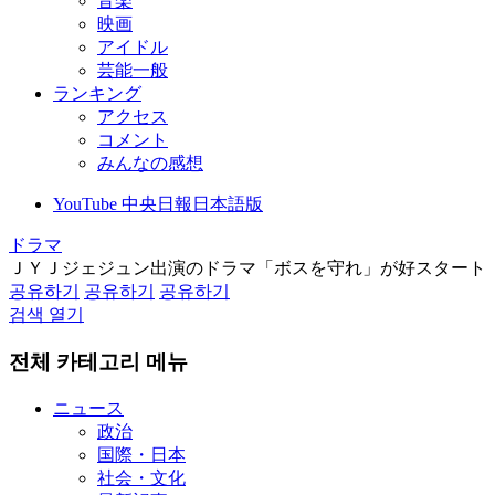
音楽
映画
アイドル
芸能一般
ランキング
アクセス
コメント
みんなの感想
YouTube 中央日報日本語版
ドラマ
ＪＹＪジェジュン出演のドラマ「ボスを守れ」が好スタート
공유하기
공유하기
공유하기
검색 열기
전체 카테고리 메뉴
ニュース
政治
国際・日本
社会・文化