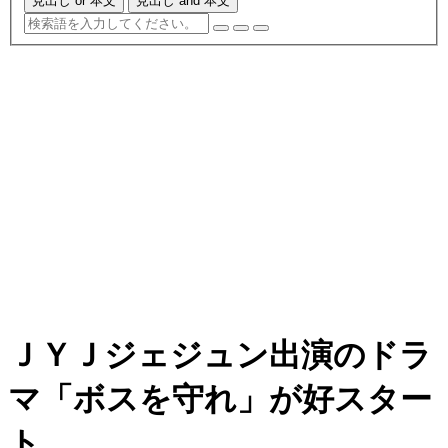
見出し or 本文
見出し and 本文
ＪＹＪジェジュン出演のドラ
マ「ボスを守れ」が好スター
ト