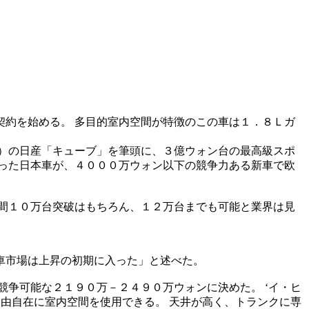
約を始める。 多目的室内空間が特徴のこの車は１．８Ｌガ
）の日産「キューブ」を筆頭に、３億ウォン台の最高級スポ
った日本車が、４０００万ウォン以下の競争力ある新車で欧
間１０万台突破はもちろん、１２万台までも可能と業界は見
車市場は上昇の初期に入った」と述べた。
競争可能な２１９０万－２４９０万ウォンに決めた。 ‘イ・ヒ
自由自在に室内空間を使用できる。 天井が高く、トランクに専