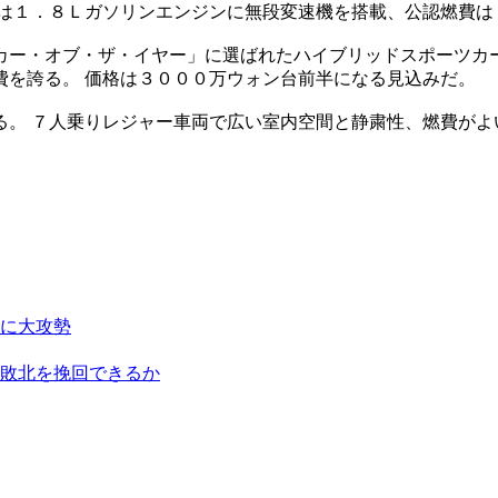
ブは１．８Ｌガソリンエンジンに無段変速機を搭載、公認燃費は
ー・オブ・ザ・イヤー」に選ばれたハイブリッドスポーツカー
費を誇る。 価格は３０００万ウォン台前半になる見込みだ。
。 ７人乗りレジャー車両で広い室内空間と静粛性、燃費がよ
に大攻勢
敗北を挽回できるか