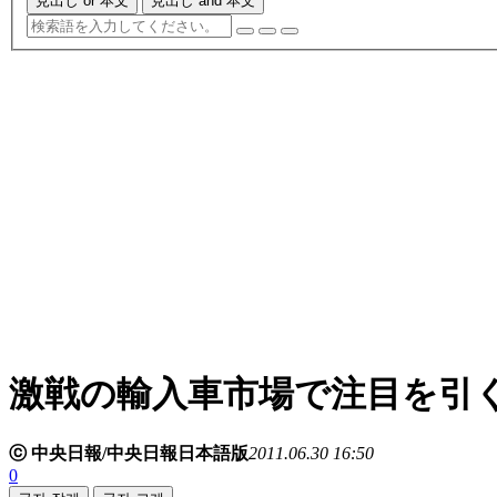
見出し or 本文
見出し and 本文
激戦の輸入車市場で注目を引
ⓒ 中央日報/中央日報日本語版
2011.06.30 16:50
0