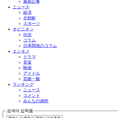
最新記事
ニュース
経済
北朝鮮
スポーツ
オピニオン
社説
コラム
日本関係のコラム
エンタメ
ドラマ
音楽
映画
アイドル
芸能一般
ランキング
ニュース
コメント
みんなの感想
검색어 입력폼