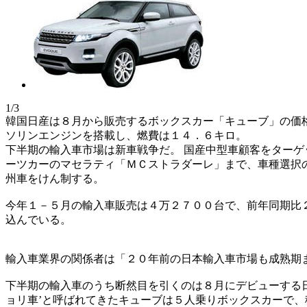
1/3
韓国日産は８月から販売するボックスカー「キューブ」の価
ソリンエンジンを搭載し、燃費は１４．６キロ。
下半期の輸入車市場は新車戦争だ。 国産中型車顧客をター
ーツカーのマセラティ「ＭＣストラダーレ」まで、車種選択
州車をけん制する。
今年１－５月の輸入車販売は４万２７００台で、前年同期比
込んでいる。
輸入車業界の関係者は「２０年前の日本輸入車市場も成熟期
下半期の輸入車のうち断然目を引くのは８月にデビューする日
ョリ車’と呼ばれてきたキューブは５人乗りボックスカーで、