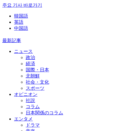
주요 기사 바로가기
韓国語
英語
中国語
最新記事
ニュース
政治
経済
国際・日本
北朝鮮
社会・文化
スポーツ
オピニオン
社説
コラム
日本関係のコラム
エンタメ
ドラマ