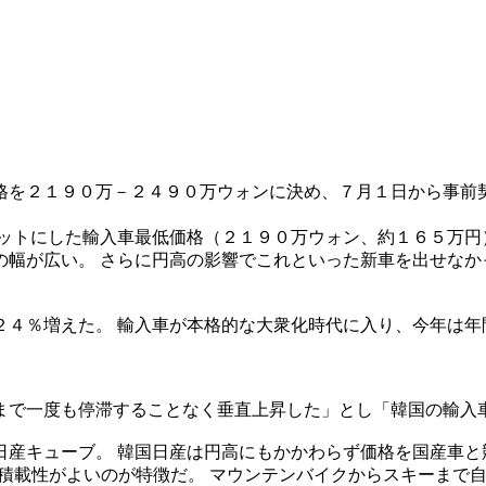
格を２１９０万－２４９０万ウォンに決め、７月１日から事前契
ゲットにした輸入車最低価格（２１９０万ウォン、約１６５万円
の幅が広い。 さらに円高の影響でこれといった新車を出せなか
２４％増えた。 輸入車が本格的な大衆化時代に入り、今年は年
まで一度も停滞することなく垂直上昇した」とし「韓国の輸入
産キューブ。 韓国日産は円高にもかかわらず価格を国産車と
積載性がよいのが特徴だ。 マウンテンバイクからスキーまで