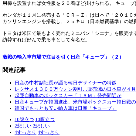
用棒を設置すれば女性服を２０着ほど掛けられる。 キュー
ホンダが１１月に発売する「ＣＲ－Ｚ」は日本で「２０１０カ
ガソリンエンジンを搭載し、２５キロ（日本燃費基準）の燃
トヨタは米国で最もよく売れたミニバン「シエナ」を販売する
訪韓すれば好んで乗る車として有名だ。
激戦の輸入車市場で注目を引く日産「キューブ」（２）
関連記事
日産の中村副社長が語る韓日デザイナーの特徴
レクサス１３００万ウォン割引…販売減の日本車が４月
起亜自動車のボックスカー「ＴＡＭ」発売間近か
日産キューブが韓国進出、米市場ボックスカー韓日戦の
韓国でもっとも安い輸入車は日産「キューブ」
10
腹立つ
10
腹立つ
2
悲しい
2
悲しい
4
すっきり
4
すっきり