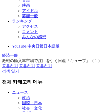
音楽
映画
アイドル
芸能一般
ランキング
アクセス
コメント
みんなの感想
YouTube 中央日報日本語版
経済一般
激戦の輸入車市場で注目を引く日産「キューブ」（１）
공유하기
공유하기
공유하기
검색 열기
전체 카테고리 메뉴
ニュース
政治
国際・日本
社会・文化