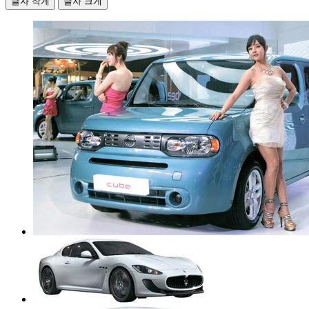
글자 작게
글자 크게