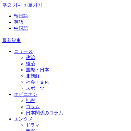
주요 기사 바로가기
韓国語
英語
中国語
最新記事
ニュース
政治
経済
国際・日本
北朝鮮
社会・文化
スポーツ
オピニオン
社説
コラム
日本関係のコラム
エンタメ
ドラマ