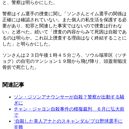
と、警察は明らかにした。
警察はイム選手の捜査に関し「ソンさんとイム選手の関係は
正確には確認されていない。また個人の私生活を保護する必
要があり、犯罪と関連した事実ではないので捜査は行わな
い」と述べた。続いて「捜査の内容からみて死因は自殺であ
るのは明らか。これ以上捜査する理由はなく終結することに
した」と明らかにした。
ソンさんは２３日午後１時４５分ごろ、ソウル瑞草区（ソチ
ョグ）の自宅のマンション１９階から飛び降り、頭蓋骨陥没
骨折で死亡した。
関連記事
ソン・ジソンアナウンサーが自殺？警察が出動する騒
ぎに
チャン・ジャヨン自殺事件の模擬裁判 ６月に弘大前
で
‘自殺した美人アナとのスキャンダル’プロ野球選手に
非難