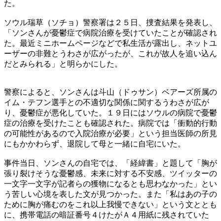
た。
ソウル瑞草（ソチョ）警察署は２５日、捜査結果を発表し、
「ソンさんが憂鬱症で病院治療を受けていたことが確認され
た。最近ミニホームページなどで私生活が露出し、ネットユ
ーザーの非難とうわさが広がったが、これが故人を追い込ん
だとみられる」と明らかにした。
警察によると、ソンさんは斗山（ドゥサン）ベアーズ所属の
イム・テフン選手との不適切な関係に関するうわさが広が
り、憂鬱症が悪化していた。１９日にはソウルの病院で憂鬱
症の治療を受けたことも確認された。病院では「衝動的行動
の可能性があるので入院治療が必要」という担当医師の所見
にもかかわらず、退院して母と一緒に自宅にいた。
事件当日、ソンさんの自宅では、「経緯書」と題して「胸が
張り裂けそうな憂鬱感、未来に対する不安感、ツイッターの
一文字一文字が記者らの獲物になるとも思わなかった」とい
う苦しい心境を表した文が見つかった。また「私はあの子の
ために胸が痛むのをこれ以上我慢できない」という文ととも
に、携帯電話の暗証番号４けたがＡ４用紙に残されていた