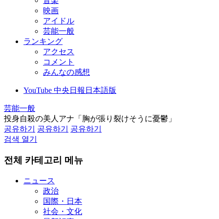
音楽
映画
アイドル
芸能一般
ランキング
アクセス
コメント
みんなの感想
YouTube 中央日報日本語版
芸能一般
投身自殺の美人アナ「胸が張り裂けそうに憂鬱」
공유하기
공유하기
공유하기
검색 열기
전체 카테고리 메뉴
ニュース
政治
国際・日本
社会・文化