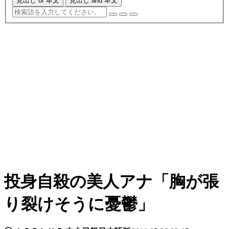
見出し or 本文
見出し and 本文
投身自殺の美人アナ「胸が張
り裂けそうに憂鬱」