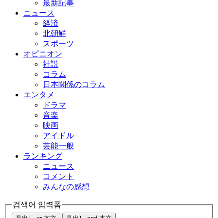
最新記事
ニュース
経済
北朝鮮
スポーツ
オピニオン
社説
コラム
日本関係のコラム
エンタメ
ドラマ
音楽
映画
アイドル
芸能一般
ランキング
ニュース
コメント
みんなの感想
검색어 입력폼