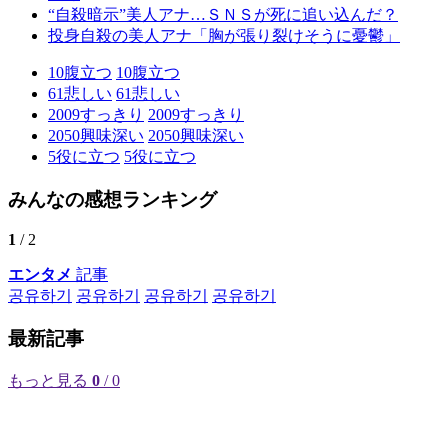
“自殺暗示”美人アナ…ＳＮＳが死に追い込んだ？
投身自殺の美人アナ「胸が張り裂けそうに憂鬱」
10
腹立つ
10
腹立つ
61
悲しい
61
悲しい
2009
すっきり
2009
すっきり
2050
興味深い
2050
興味深い
5
役に立つ
5
役に立つ
みんなの感想ランキング
1
/ 2
エンタメ
記事
공유하기
공유하기
공유하기
공유하기
最新記事
もっと見る
0
/ 0