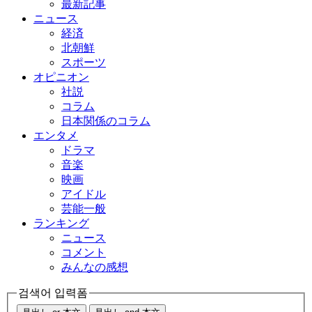
最新記事
ニュース
経済
北朝鮮
スポーツ
オピニオン
社説
コラム
日本関係のコラム
エンタメ
ドラマ
音楽
映画
アイドル
芸能一般
ランキング
ニュース
コメント
みんなの感想
검색어 입력폼