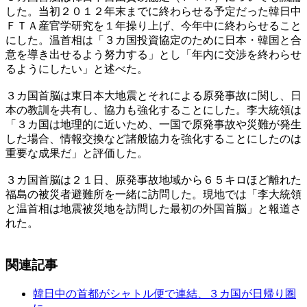
した。当初２０１２年末までに終わらせる予定だった韓日中
ＦＴＡ産官学研究を１年操り上げ、今年中に終わらせること
にした。温首相は「３カ国投資協定のために日本・韓国と合
意を導き出せるよう努力する」とし「年内に交渉を終わらせ
るようにしたい」と述べた。
３カ国首脳は東日本大地震とそれによる原発事故に関し、日
本の教訓を共有し、協力も強化することにした。李大統領は
「３カ国は地理的に近いため、一国で原発事故や災難が発生
した場合、情報交換など諸般協力を強化することにしたのは
重要な成果だ」と評価した。
３カ国首脳は２１日、原発事故地域から６５キロほど離れた
福島の被災者避難所を一緒に訪問した。現地では「李大統領
と温首相は地震被災地を訪問した最初の外国首脳」と報道さ
れた。
関連記事
韓日中の首都がシャトル便で連結、３カ国が日帰り圏