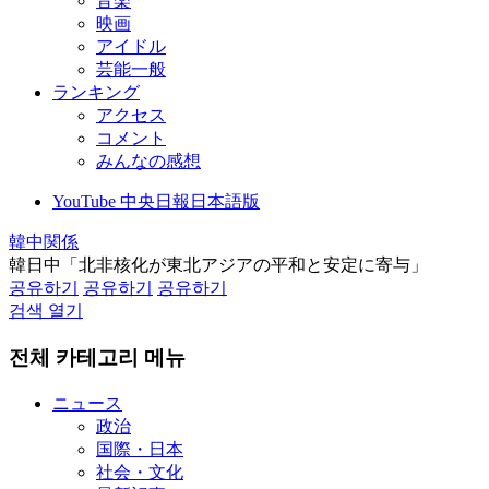
音楽
映画
アイドル
芸能一般
ランキング
アクセス
コメント
みんなの感想
YouTube 中央日報日本語版
韓中関係
韓日中「北非核化が東北アジアの平和と安定に寄与」
공유하기
공유하기
공유하기
검색 열기
전체 카테고리 메뉴
ニュース
政治
国際・日本
社会・文化