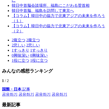
に
韓日中首脳会談場所、福島にこだわる菅首相
韓日中首脳、福島を訪問して東京へ
【コラム】韓日中の協力で北東アジアの未来を作ろう
（１）
【コラム】韓日中の協力で北東アジアの未来を作ろう
（２）
2
腹立つ
2
腹立つ
2
悲しい
2
悲しい
1
すっきり
1
すっきり
0
興味深い
0
興味深い
1
役に立つ
1
役に立つ
みんなの感想ランキング
1
/ 2
国際・日本
記事
공유하기
공유하기
공유하기
공유하기
最新記事