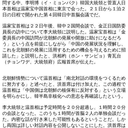
問する中、李明博（イ・ミョンバク）韓国大統領と菅直人日
本首相は温家宝中国首相に東京で会った。２１日から１泊２
日の日程で開かれた第４回韓日中首脳会議でだ。
温家宝首相は２２日午後、韓中２国間会談で、金正日国防委
員長の訪中について李大統領に説明した。温家宝首相は「金
委員長の中国訪問が北朝鮮の発展や開放に助けになるだろ
う」という点を前提にしながら「中国の発展状況を理解し、
これを北朝鮮の発展に活用するための機会を与えるために招
請した」と説明したと、洪相杓（ホン・サンピョ）青瓦台
（チョンワデ、大統領府）広報首席が伝えた。
北朝鮮情勢について温首相は「南北対話の環境をつくるため
に努力する」と述べたと、洪首席は付け加えた。この過程で
温首相は「中国側は北朝鮮の核保有に反対する」という立場
を明らかにし、韓半島非核化への意志を再確認したという。
李大統領と温首相は予定時間を２０分超過し、１時間２０分
の会談となった。このうち１時間が首脳２人の単独会談だっ
た。内密な話が行き来した可能性もあるということだ。しか
し両国は詳しい対話内容を公開しないことにした。洪首席は