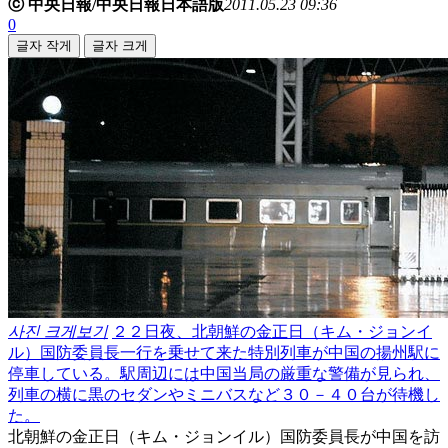
ⓒ 中央日報/中央日報日本語版
2011.05.23 09:36
0
글자 작게
글자 크게
사진 크게보기
２２日夜、北朝鮮の金正日（キム・ジョンイ
ル）国防委員長一行を乗せて来た特別列車が中国の揚州駅に
停車している。駅周辺には中国当局の厳重な警備が見られ、
列車の横に黒のセダンやミニバスなど３０－４０台が待機し
た。
北朝鮮の金正日（キム・ジョンイル）国防委員長が中国を訪