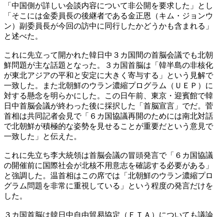
「中国側が詳しい会談内容について非公開を要求した」とし
「そこには金委員長の後継者である金正恩（キム・ジョンウ
ン）副委員長が今回の訪中に同行したかどうかも含まれる」
と述べた。
これに先立って開かれた韓日中３カ国間の首脳会議でも北朝
鮮問題が主な話題となった。３カ国首脳は「韓半島の非核化
が東北アジアの平和と安定に大きく寄与する」という見解で
一致した。また北朝鮮のウラン濃縮プログラム（ＵＥＰ）に
対する懸念を明らかにした。この日午前、東京・迎賓館で韓
日中首脳会議が終わった後に採択した「首脳宣言」でだ。菅
首相は共同記者会見で「６カ国協議再開のためには南北対話
で北朝鮮が積極的な姿勢を見せることが重要だという意見で
一致した」と伝えた。
これに先立ち李大統領は首脳会議の冒頭発言で「６カ国協議
の開催前に国際社会が北核不用意志を確認する必要がある」
と強調した。温首相はこの席では「北朝鮮のウラン濃縮プロ
グラム問題を非常に重視している」という程度の発言だけを
した。
３カ国首脳は韓日中自由貿易協定（ＦＴＡ）についても議論