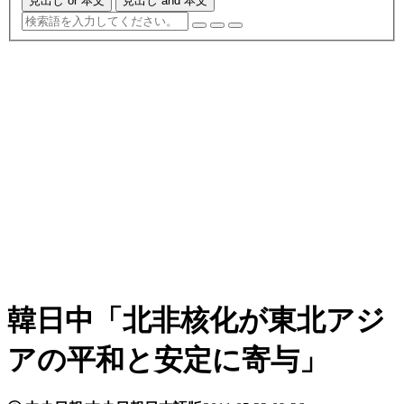
見出し or 本文
見出し and 本文
韓日中「北非核化が東北アジ
アの平和と安定に寄与」