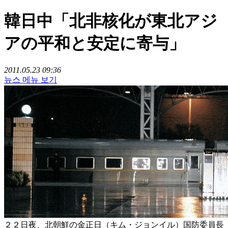
韓日中「北非核化が東北アジ
アの平和と安定に寄与」
2011.05.23 09:36
뉴스 메뉴 보기
２２日夜、北朝鮮の金正日（キム・ジョンイル）国防委員長