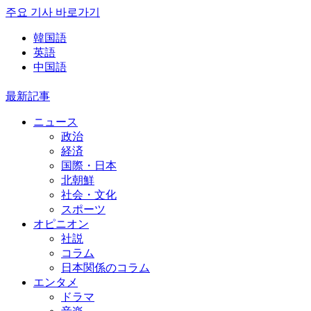
주요 기사 바로가기
韓国語
英語
中国語
最新記事
ニュース
政治
経済
国際・日本
北朝鮮
社会・文化
スポーツ
オピニオン
社説
コラム
日本関係のコラム
エンタメ
ドラマ