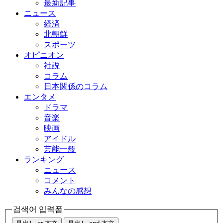
最新記事
ニュース
経済
北朝鮮
スポーツ
オピニオン
社説
コラム
日本関係のコラム
エンタメ
ドラマ
音楽
映画
アイドル
芸能一般
ランキング
ニュース
コメント
みんなの感想
검색어 입력폼