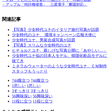
・アップル「特許権侵害」 三星電子「断固対応」
関連記事
【写真】少女時代ユナのイタリア旅行写真が話題
少女時代のユナ、 環境キャンペーン広報大使に
少女時代ユナ、男装合成写真が話題
【写真】スリムな少女時代のユナ
ヒチョルとユナ、親しげな写真公開に「あやしい…」
少女時代ユナ似の日本人モデル、韓国化粧品モデルに
抜てき
ミネラルウォーターのような少女時代ユナ、ＣＭ制作
スタッフもうっとり
744
腹立つ
744
腹立つ
1
悲しい
1
悲しい
3
すっきり
3
すっきり
56
興味深い
56
興味深い
11
役に立つ
11
役に立つ