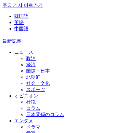
주요 기사 바로가기
韓国語
英語
中国語
最新記事
ニュース
政治
経済
国際・日本
北朝鮮
社会・文化
スポーツ
オピニオン
社説
コラム
日本関係のコラム
エンタメ
ドラマ