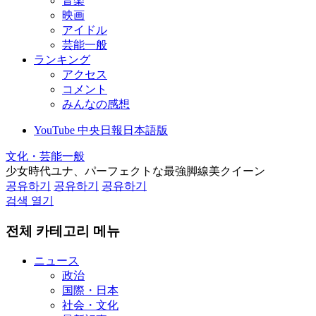
音楽
映画
アイドル
芸能一般
ランキング
アクセス
コメント
みんなの感想
YouTube 中央日報日本語版
文化・芸能一般
少女時代ユナ、パーフェクトな最強脚線美クイーン
공유하기
공유하기
공유하기
검색 열기
전체 카테고리 메뉴
ニュース
政治
国際・日本
社会・文化