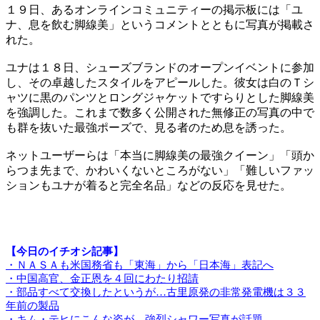
１９日、あるオンラインコミュニティーの掲示板には「ユ
ナ、息を飲む脚線美」というコメントとともに写真が掲載さ
れた。
ユナは１８日、シューズブランドのオープンイベントに参加
し、その卓越したスタイルをアピールした。彼女は白のＴシ
ャツに黒のパンツとロングジャケットですらりとした脚線美
を強調した。これまで数多く公開された無修正の写真の中で
も群を抜いた最強ポーズで、見る者のため息を誘った。
ネットユーザーらは「本当に脚線美の最強クイーン」「頭か
らつま先まで、かわいくないところがない」「難しいファッ
ションもユナが着ると完全名品」などの反応を見せた。
【今日のイチオシ記事】
・ＮＡＳＡも米国務省も「東海」から「日本海」表記へ
・中国高官、金正恩を４回にわたり招請
・部品すべて交換したというが…古里原発の非常発電機は３３
年前の製品
・キム・テヒにこんな姿が…強烈シャワー写真が話題