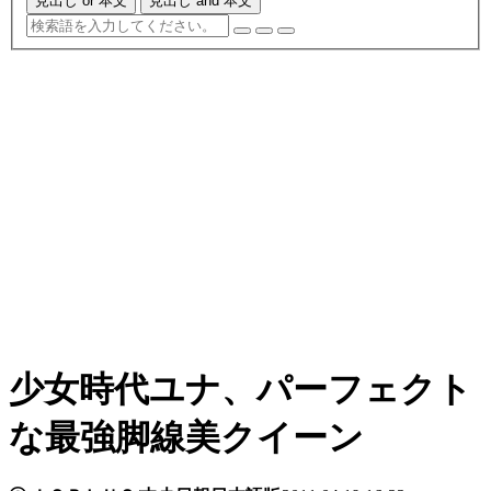
見出し or 本文
見出し and 本文
少女時代ユナ、パーフェクト
な最強脚線美クイーン