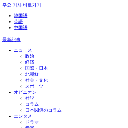
주요 기사 바로가기
韓国語
英語
中国語
最新記事
ニュース
政治
経済
国際・日本
北朝鮮
社会・文化
スポーツ
オピニオン
社説
コラム
日本関係のコラム
エンタメ
ドラマ