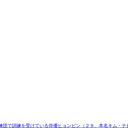
練団で訓練を受けている俳優ヒョンビン（２９、本名キム・テ