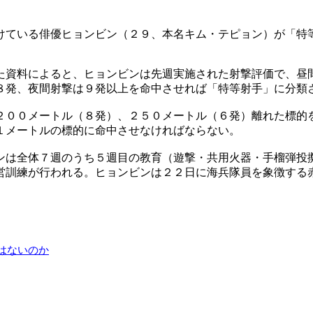
けている俳優ヒョンビン（２９、本名キム・テピョン）が「特
た資料によると、ヒョンビンは先週実施された射撃評価で、昼
８発、夜間射撃は９発以上を命中させれば「特等射手」に分類
２００メートル（８発）、２５０メートル（６発）離れた標的
１メートルの標的に命中させなければならない。
ンは全体７週のうち５週目の教育（遊撃・共用火器・手榴弾投
営訓練が行われる。ヒョンビンは２２日に海兵隊員を象徴する
はないのか