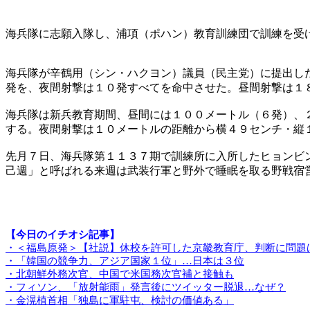
海兵隊に志願入隊し、浦項（ポハン）教育訓練団で訓練を受
海兵隊が辛鶴用（シン・ハクヨン）議員（民主党）に提出し
発を、夜間射撃は１０発すべてを命中させた。昼間射撃は１
海兵隊は新兵教育期間、昼間には１００メートル（６発）、
する。夜間射撃は１０メートルの距離から横４９センチ・縦
先月７日、海兵隊第１１３７期で訓練所に入所したヒョンビ
己週」と呼ばれる来週は武装行軍と野外で睡眠を取る野戦宿
【今日のイチオシ記事】
・＜福島原発＞【社説】休校を許可した京畿教育庁、判断に問題
・「韓国の競争力、アジア国家１位」…日本は３位
・北朝鮮外務次官、中国で米国務次官補と接触も
・フィソン、「放射能雨」発言後にツイッター脱退…なぜ？
・金滉植首相「独島に軍駐屯、検討の価値ある」