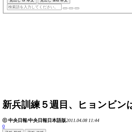
見出し or 本文
見出し and 本文
新兵訓練５週目、ヒョンビン
ⓒ 中央日報/中央日報日本語版
2011.04.08 11:44
0