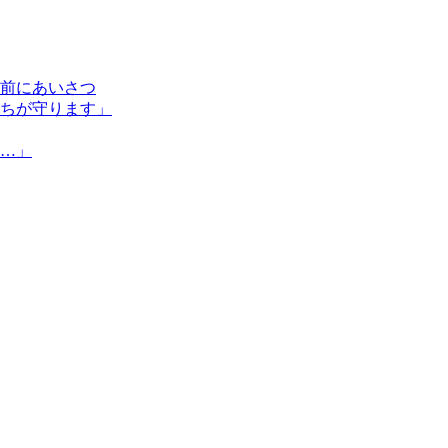
前にあいさつ
ちが守ります」
…」