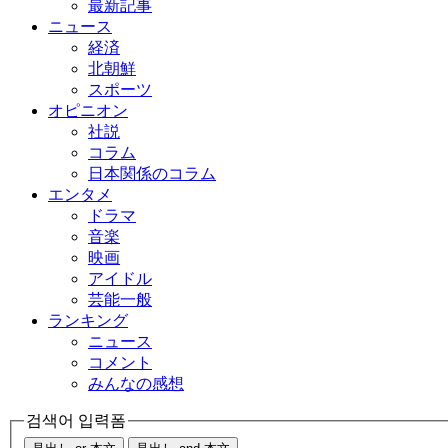
最新記事
ニュース
経済
北朝鮮
スポーツ
オピニオン
社説
コラム
日本関係のコラム
エンタメ
ドラマ
音楽
映画
アイドル
芸能一般
ランキング
ニュース
コメント
みんなの感想
검색어 입력폼