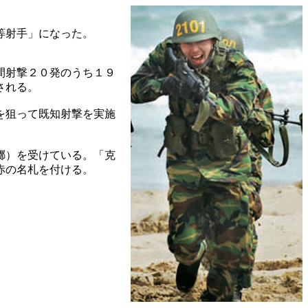
等射手」になった。
間射撃２０発のうち１９
される。
を狙って既知射撃を実施
擲）を受けている。「克
赤の名札を付ける。