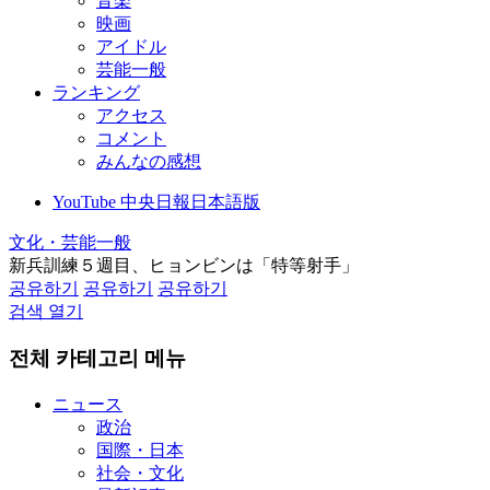
音楽
映画
アイドル
芸能一般
ランキング
アクセス
コメント
みんなの感想
YouTube 中央日報日本語版
文化・芸能一般
新兵訓練５週目、ヒョンビンは「特等射手」
공유하기
공유하기
공유하기
검색 열기
전체 카테고리 메뉴
ニュース
政治
国際・日本
社会・文化