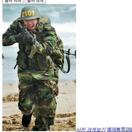
글자 작게
글자 크게
사진 크게보기
浦項教育訓