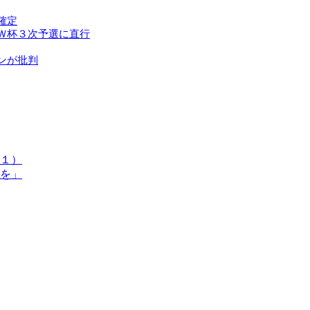
確定
Ｗ杯３次予選に直行
ンが批判
１）
を」