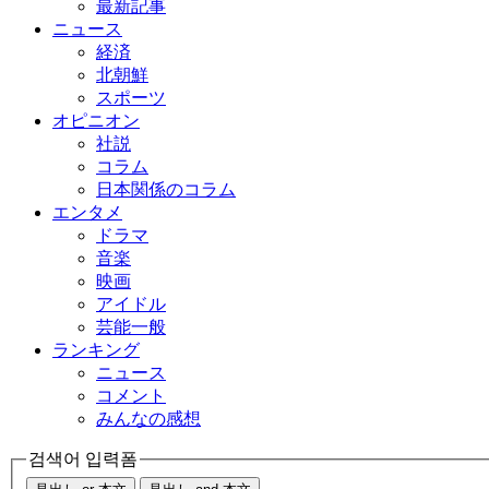
最新記事
ニュース
経済
北朝鮮
スポーツ
オピニオン
社説
コラム
日本関係のコラム
エンタメ
ドラマ
音楽
映画
アイドル
芸能一般
ランキング
ニュース
コメント
みんなの感想
검색어 입력폼