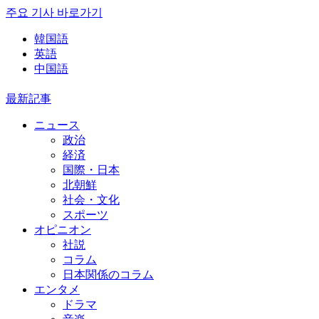
주요 기사 바로가기
韓国語
英語
中国語
最新記事
ニュース
政治
経済
国際・日本
北朝鮮
社会・文化
スポーツ
オピニオン
社説
コラム
日本関係のコラム
エンタメ
ドラマ