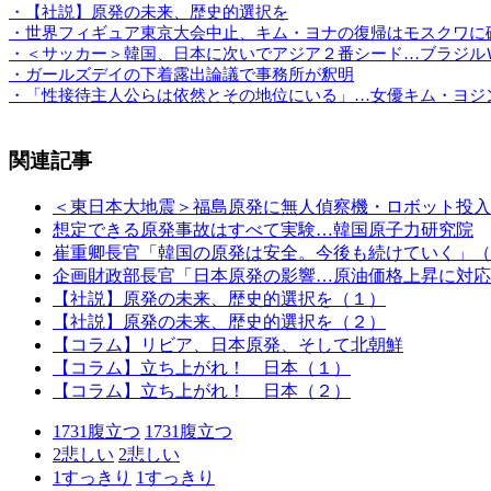
・【社説】原発の未来、歴史的選択を
・世界フィギュア東京大会中止、キム・ヨナの復帰はモスクワに
・＜サッカー＞韓国、日本に次いでアジア２番シード…ブラジル
・ガールズデイの下着露出論議で事務所が釈明
・「性接待主人公らは依然とその地位にいる」…女優キム・ヨジ
関連記事
＜東日本大地震＞福島原発に無人偵察機・ロボット投入
想定できる原発事故はすべて実験…韓国原子力研究院
崔重卿長官「韓国の原発は安全。今後も続けていく」（
企画財政部長官「日本原発の影響…原油価格上昇に対応
【社説】原発の未来、歴史的選択を（１）
【社説】原発の未来、歴史的選択を（２）
【コラム】リビア、日本原発、そして北朝鮮
【コラム】立ち上がれ！ 日本（１）
【コラム】立ち上がれ！ 日本（２）
1731
腹立つ
1731
腹立つ
2
悲しい
2
悲しい
1
すっきり
1
すっきり