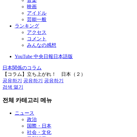
音楽
映画
アイドル
芸能一般
ランキング
アクセス
コメント
みんなの感想
YouTube 中央日報日本語版
日本関係のコラム
【コラム】立ち上がれ！ 日本（２）
공유하기
공유하기
공유하기
검색 열기
전체 카테고리 메뉴
ニュース
政治
国際・日本
社会・文化