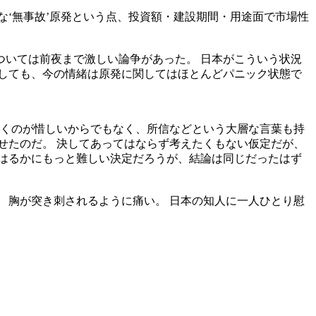
な‘無事故’原発という点、投資額・建設期間・用途面で市場性
いては前夜まで激しい論争があった。 日本がこういう状況
しても、今の情緒は原発に関してはほとんどパニック状態で
除くのが惜しいからでもなく、所信などという大層な言葉も持
せたのだ。 決してあってはならず考えたくもない仮定だが、
はるかにもっと難しい決定だろうが、結論は同じだったはず
 胸が突き刺されるように痛い。 日本の知人に一人ひとり慰