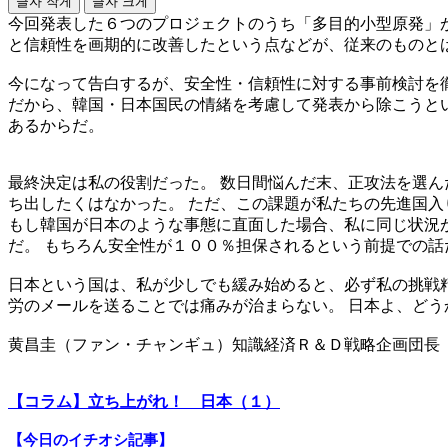
글자 작게
글자 크게
今回発表した６つのプロジェクトのうち「多目的小型原発」が
と信頼性を画期的に改善したという点などが、従来のものと
今になって告白するが、安全性・信頼性に対する事前検討を
だから、韓国・日本国民の情緒を考慮して発表から除こうと
あるからだ。
最終決定は私の役割だった。 数日間悩んだ末、正攻法を選ん
ち出したくはなかった。 ただ、この課題が私たちの先進国入
もし韓国が日本のような事態に直面した場合、私に同じ状況
だ。 もちろん安全性が１００％担保されるという前提での話
日本という国は、私が少しでも緩み始めると、必ず私の挑戦精
労のメールを送ることでは痛みが治まらない。 日本よ、どう
黄昌圭（ファン・チャンギュ）知識経済Ｒ＆Ｄ戦略企画団長
【コラム】立ち上がれ！ 日本（１）
【今日のイチオシ記事】