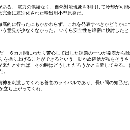
ある。 電力の供給なく、自然対流現象を利用して冷却が可能
は完全に差別化された輸出用小型原発だ。
徹底的に行ったにもかかわらず、これを発表すべきかどうかにつ
いう意見が少なくなかった。 いくら安全性を綿密に検討したと
だ。 ６カ月間にわたり苦心して出した課題の一つが発表から
りを操り上げることができるという、動かぬ確信が私をそうさ
が来たとすれば、その時はどうしただろうかと自問してみる。 
だ。
神を刺激してくれる善意のライバルであり、長い間の知己だ。
か立ち上がってくれ。