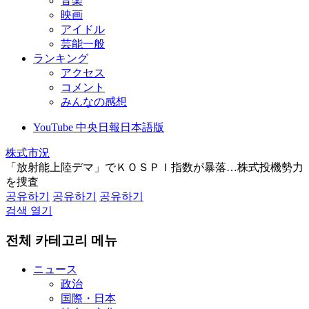
音楽
映画
アイドル
芸能一般
ランキング
アクセス
コメント
みんなの感想
YouTube 中央日報日本語版
株式市況
「放射能上陸デマ」でＫＯＳＰＩ指数が暴落…株式投機勢力
を捜査
공유하기
공유하기
공유하기
검색 열기
전체 카테고리 메뉴
ニュース
政治
国際・日本