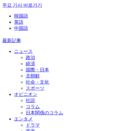
주요 기사 바로가기
韓国語
英語
中国語
最新記事
ニュース
政治
経済
国際・日本
北朝鮮
社会・文化
スポーツ
オピニオン
社説
コラム
日本関係のコラム
エンタメ
ドラマ