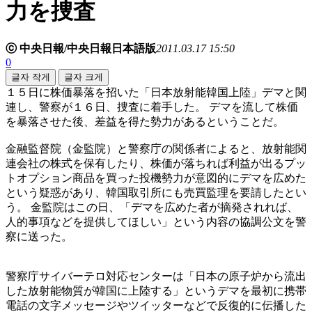
力を捜査
ⓒ 中央日報/中央日報日本語版
2011.03.17 15:50
0
글자 작게
글자 크게
１５日に株価暴落を招いた「日本放射能韓国上陸」デマと関
連し、警察が１６日、捜査に着手した。 デマを流して株価
を暴落させた後、差益を得た勢力があるということだ。
金融監督院（金監院）と警察庁の関係者によると、放射能関
連会社の株式を保有したり、株価が落ちれば利益が出るプッ
トオプション商品を買った投機勢力が意図的にデマを広めた
という疑惑があり、韓国取引所にも売買監理を要請したとい
う。 金監院はこの日、「デマを広めた者が摘発されれば、
人的事項などを提供してほしい」という内容の協調公文を警
察に送った。
警察庁サイバーテロ対応センターは「日本の原子炉から流出
した放射能物質が韓国に上陸する」というデマを最初に携帯
電話の文字メッセージやツイッターなどで反復的に伝播した