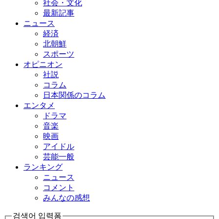
社会・文化
最新記事
ニュース
経済
北朝鮮
スポーツ
オピニオン
社説
コラム
日本関係のコラム
エンタメ
ドラマ
音楽
映画
アイドル
芸能一般
ランキング
ニュース
コメント
みんなの感想
검색어 입력폼