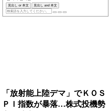
見出し or 本文
見出し and 本文
「放射能上陸デマ」でＫＯＳ
ＰＩ指数が暴落…株式投機勢