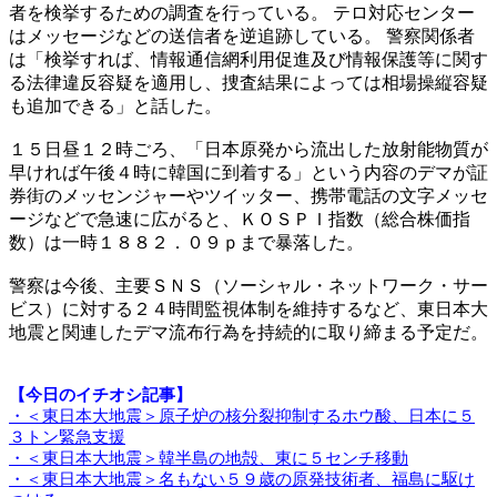
者を検挙するための調査を行っている。 テロ対応センター
はメッセージなどの送信者を逆追跡している。 警察関係者
は「検挙すれば、情報通信網利用促進及び情報保護等に関す
る法律違反容疑を適用し、捜査結果によっては相場操縦容疑
も追加できる」と話した。
１５日昼１２時ごろ、「日本原発から流出した放射能物質が
早ければ午後４時に韓国に到着する」という内容のデマが証
券街のメッセンジャーやツイッター、携帯電話の文字メッセ
ージなどで急速に広がると、ＫＯＳＰＩ指数（総合株価指
数）は一時１８８２．０９ｐまで暴落した。
警察は今後、主要ＳＮＳ（ソーシャル・ネットワーク・サー
ビス）に対する２４時間監視体制を維持するなど、東日本大
地震と関連したデマ流布行為を持続的に取り締まる予定だ。
【今日のイチオシ記事】
・＜東日本大地震＞原子炉の核分裂抑制するホウ酸、日本に５
３トン緊急支援
・＜東日本大地震＞韓半島の地殻、東に５センチ移動
・＜東日本大地震＞名もない５９歳の原発技術者、福島に駆け