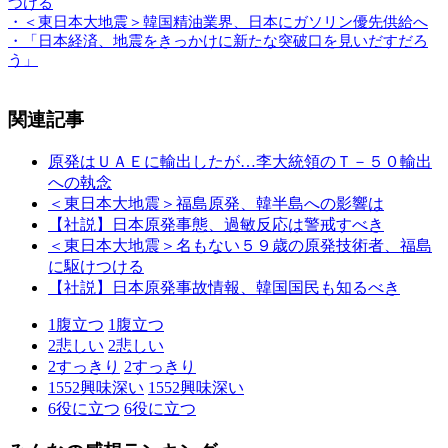
つける
・＜東日本大地震＞韓国精油業界、日本にガソリン優先供給へ
・「日本経済、地震をきっかけに新たな突破口を見いだすだろ
う」
関連記事
原発はＵＡＥに輸出したが…李大統領のＴ－５０輸出
への執念
＜東日本大地震＞福島原発、韓半島への影響は
【社説】日本原発事態、過敏反応は警戒すべき
＜東日本大地震＞名もない５９歳の原発技術者、福島
に駆けつける
【社説】日本原発事故情報、韓国国民も知るべき
1
腹立つ
1
腹立つ
2
悲しい
2
悲しい
2
すっきり
2
すっきり
1552
興味深い
1552
興味深い
6
役に立つ
6
役に立つ