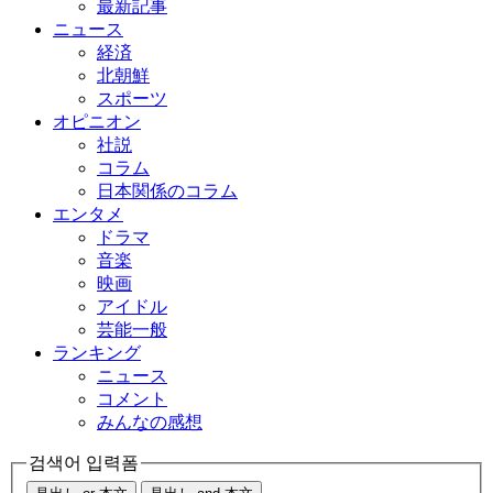
最新記事
ニュース
経済
北朝鮮
スポーツ
オピニオン
社説
コラム
日本関係のコラム
エンタメ
ドラマ
音楽
映画
アイドル
芸能一般
ランキング
ニュース
コメント
みんなの感想
검색어 입력폼