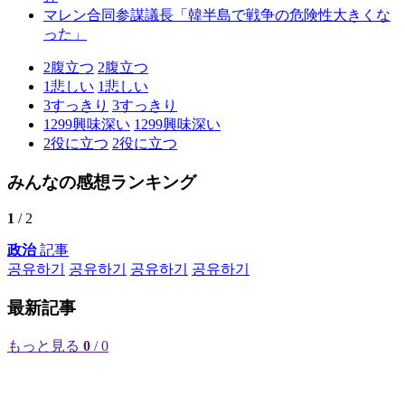
マレン合同参謀議長「韓半島で戦争の危険性大きくな
った」
2
腹立つ
2
腹立つ
1
悲しい
1
悲しい
3
すっきり
3
すっきり
1299
興味深い
1299
興味深い
2
役に立つ
2
役に立つ
みんなの感想ランキング
1
/ 2
政治
記事
공유하기
공유하기
공유하기
공유하기
最新記事
もっと見る
0
/ 0