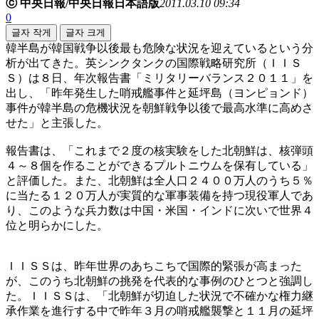
ⓒ 中央日報/中央日報日本語版
2011.03.10 09:34
0
글자 작게
글자 크게
韓半島が韓国戦争以後最も危険な状況を迎えているという分
析が出てきた。英シンクタンクの国際戦略研究所（ＩＩＳ
Ｓ）は８日、年次報告書「ミリタリーバランス２０１１」を
出し、「昨年発生した哨戒艦事件と延坪島（ヨンピョンド）
事件が韓半島の危機状況を朝鮮戦争以後で最高水準に高めさ
せた」と主張した。
報告書は、「これまで２度の核実験をした北朝鮮は、核弾頭
４～８個を作ることができるプルトニウムを保有している」
と評価した。また、北朝鮮は全人口２４００万人のうち５％
に当たる１２０万人が実質的な軍事装備を持つ現役軍人であ
り、このような兵力数は中国・米国・インドに次いで世界４
位と明らかにした。
ＩＩＳＳは、昨年世界のあちこちで国際的緊張が高まった
が、このうち北朝鮮の挑発を代表的な事例のひとつと強調し
た。ＩＩＳＳは、「北朝鮮が切迫した状況で不確かな権力継
承作業を進行する中で昨年３月の哨戒艦襲撃と１１月の延坪