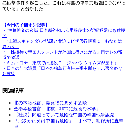
島砲撃事件を起こした。これは韓国の軍事力増強につながっ
ている」と分析した。
【今日のイ悃オシ記事】
・‘伊藤博文の玄孫’日本新外相…安重根義士の記録返還にも積極
的
・“上海スキャンダル”誘惑と脅迫…ビザ代行拒否に「あなたは
終わり」
・「性接待で韓国人タレントが外国に行きたがる」日テレの報
道で物議
・キム・ヨナ、東京では脇役？…ジャパンタイムズが見下す
・日本の与党議員「日本の独島領有権主張中断を」…署名めぐ
り波紋
関連記事
北の木箱地雷、爆発物に見えず危険
金泰孝秘書官「北核、非常に危険な水準」
【社説】間違っていて危険な中国の韓国戦争認識
「北をかばえば中国も危険」…オバマ、胡錦涛に直撃
弾