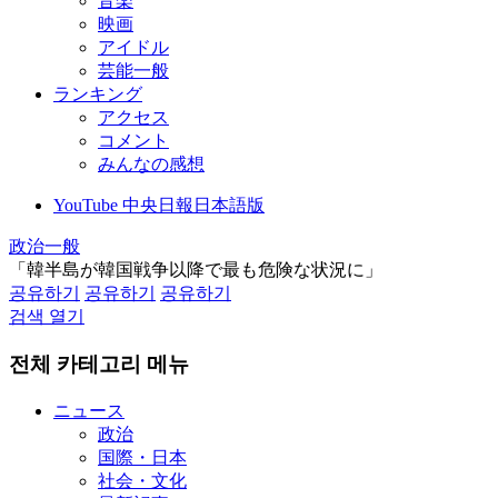
音楽
映画
アイドル
芸能一般
ランキング
アクセス
コメント
みんなの感想
YouTube 中央日報日本語版
政治一般
「韓半島が韓国戦争以降で最も危険な状況に」
공유하기
공유하기
공유하기
검색 열기
전체 카테고리 메뉴
ニュース
政治
国際・日本
社会・文化