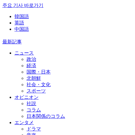
주요 기사 바로가기
韓国語
英語
中国語
最新記事
ニュース
政治
経済
国際・日本
北朝鮮
社会・文化
スポーツ
オピニオン
社説
コラム
日本関係のコラム
エンタメ
ドラマ