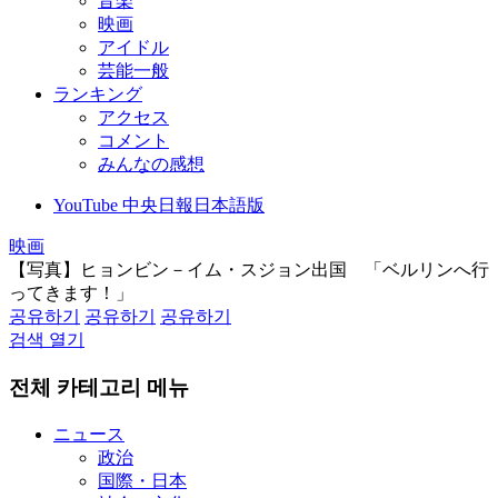
音楽
映画
アイドル
芸能一般
ランキング
アクセス
コメント
みんなの感想
YouTube 中央日報日本語版
映画
【写真】ヒョンビン－イム・スジョン出国 「ベルリンへ行
ってきます！」
공유하기
공유하기
공유하기
검색 열기
전체 카테고리 메뉴
ニュース
政治
国際・日本