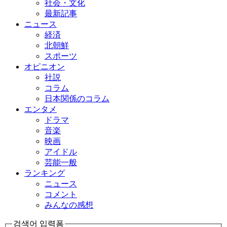
社会・文化
最新記事
ニュース
経済
北朝鮮
スポーツ
オピニオン
社説
コラム
日本関係のコラム
エンタメ
ドラマ
音楽
映画
アイドル
芸能一般
ランキング
ニュース
コメント
みんなの感想
검색어 입력폼