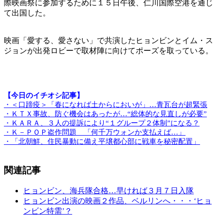
際映画祭に参加するために１５日午後、仁川国際空港を通じ
て出国した。
映画「愛する、愛さない」で共演したヒョンビンとイム・ス
ジョンが出発ロビーで取材陣に向けてポーズを取っている。
【今日のイチオシ記事】
・＜口蹄疫＞「春になれば土からにおいが」…青瓦台が超緊張
・ＫＴＸ事故、防ぐ機会はあったが…“総体的な見直しが必要”
・ＫＡＲＡ、３人の提訴により“１グループ２体制”になる？
・Ｋ－ＰＯＰ盗作問題 「何千万ウォンか支払えば…」
・「北朝鮮、住民暴動に備え平壌都心部に戦車を秘密配置」
関連記事
ヒョンビン、海兵隊合格…早ければ３月７日入隊
ヒョンビン出演の映画２作品、ベルリンへ・・・‘ヒョ
ンビン特需’？