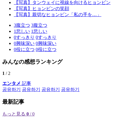
【写真】タンウェイに視線を向けるヒョンビン
【写真】ヒョンビンの笑顔
【写真】親切なヒョンビン「私の手を…」
3
腹立つ
3
腹立つ
1
悲しい
1
悲しい
0
すっきり
0
すっきり
0
興味深い
0
興味深い
0
役に立つ
0
役に立つ
みんなの感想ランキング
1
/ 2
エンタメ
記事
공유하기
공유하기
공유하기
공유하기
最新記事
もっと見る
0
/ 0