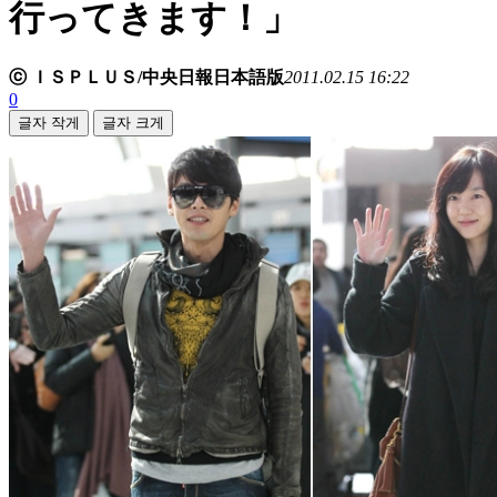
行ってきます！」
ⓒ ＩＳＰＬＵＳ/中央日報日本語版
2011.02.15 16:22
0
글자 작게
글자 크게