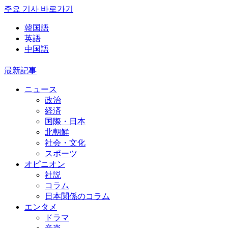
주요 기사 바로가기
韓国語
英語
中国語
最新記事
ニュース
政治
経済
国際・日本
北朝鮮
社会・文化
スポーツ
オピニオン
社説
コラム
日本関係のコラム
エンタメ
ドラマ