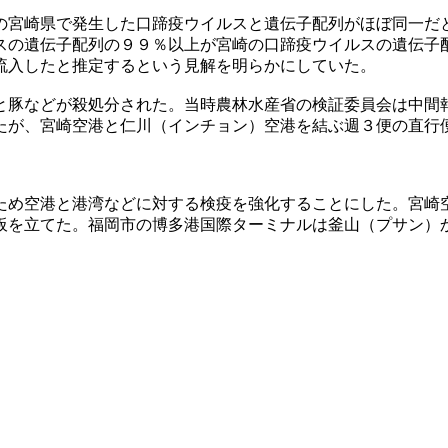
の宮崎県で発生した口蹄疫ウイルスと遺伝子配列がほぼ同一だ
スの遺伝子配列の９９％以上が宮崎の口蹄疫ウイルスの遺伝子
流入したと推定するという見解を明らかにしていた。
と豚などが殺処分された。当時農林水産省の検証委員会は中間
たが、宮崎空港と仁川（インチョン）空港を結ぶ週３便の直行
ため空港と港湾などに対する検疫を強化することにした。宮崎
板を立てた。福岡市の博多港国際ターミナルは釜山（プサン）