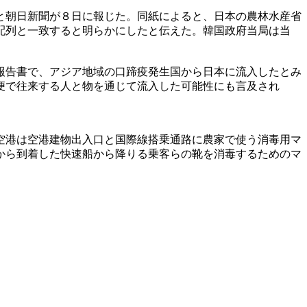
と朝日新聞が８日に報じた。同紙によると、日本の農林水産省
配列と一致すると明らかにしたと伝えた。韓国政府当局は当
報告書で、アジア地域の口蹄疫発生国から日本に流入したとみ
便で往来する人と物を通じて流入した可能性にも言及され
空港は空港建物出入口と国際線搭乗通路に農家で使う消毒用マ
から到着した快速船から降りる乗客らの靴を消毒するためのマ