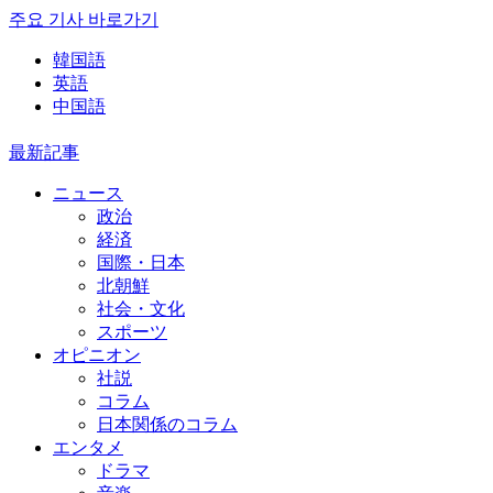
주요 기사 바로가기
韓国語
英語
中国語
最新記事
ニュース
政治
経済
国際・日本
北朝鮮
社会・文化
スポーツ
オピニオン
社説
コラム
日本関係のコラム
エンタメ
ドラマ