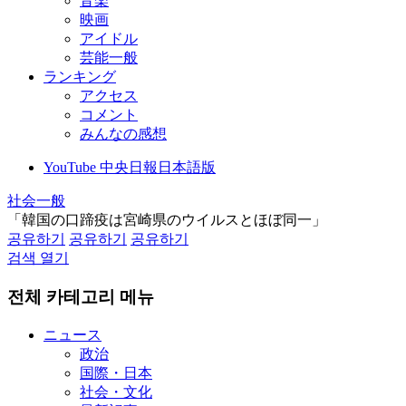
音楽
映画
アイドル
芸能一般
ランキング
アクセス
コメント
みんなの感想
YouTube 中央日報日本語版
社会一般
「韓国の口蹄疫は宮崎県のウイルスとほぼ同一」
공유하기
공유하기
공유하기
검색 열기
전체 카테고리 메뉴
ニュース
政治
国際・日本
社会・文化