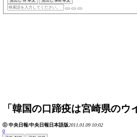
見出し or 本文
見出し and 本文
「韓国の口蹄疫は宮崎県のウ
ⓒ 中央日報/中央日報日本語版
2011.01.09 10:02
0