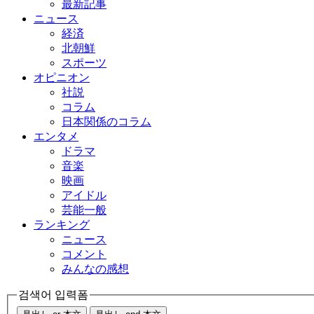
最新記事
ニュース
経済
北朝鮮
スポーツ
オピニオン
社説
コラム
日本関係のコラム
エンタメ
ドラマ
音楽
映画
アイドル
芸能一般
ランキング
ニュース
コメント
みんなの感想
검색어 입력폼