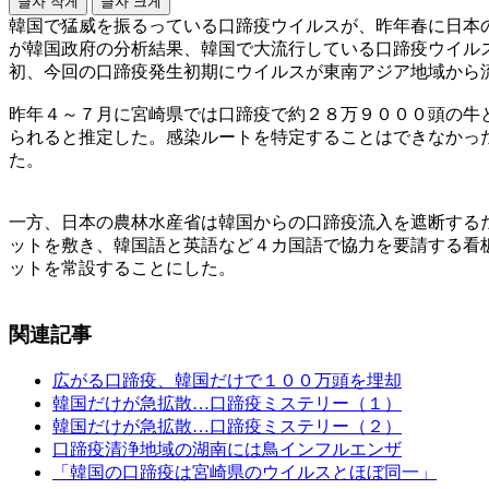
글자 작게
글자 크게
韓国で猛威を振るっている口蹄疫ウイルスが、昨年春に日本
が韓国政府の分析結果、韓国で大流行している口蹄疫ウイル
初、今回の口蹄疫発生初期にウイルスが東南アジア地域から
昨年４～７月に宮崎県では口蹄疫で約２８万９０００頭の牛
られると推定した。感染ルートを特定することはできなかっ
た。
一方、日本の農林水産省は韓国からの口蹄疫流入を遮断する
ットを敷き、韓国語と英語など４カ国語で協力を要請する看
ットを常設することにした。
関連記事
広がる口蹄疫、韓国だけで１００万頭を埋却
韓国だけが急拡散…口蹄疫ミステリー（１）
韓国だけが急拡散…口蹄疫ミステリー（２）
口蹄疫清浄地域の湖南には鳥インフルエンザ
「韓国の口蹄疫は宮崎県のウイルスとほぼ同一」