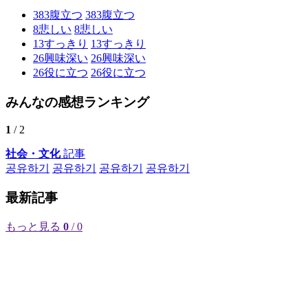
383
腹立つ
383
腹立つ
8
悲しい
8
悲しい
13
すっきり
13
すっきり
26
興味深い
26
興味深い
26
役に立つ
26
役に立つ
みんなの感想ランキング
1
/ 2
社会・文化
記事
공유하기
공유하기
공유하기
공유하기
最新記事
もっと見る
0
/ 0