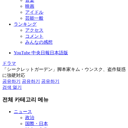
音楽
映画
アイドル
芸能一般
ランキング
アクセス
コメント
みんなの感想
YouTube 中央日報日本語版
ドラマ
「シークレットガーデン」脚本家キム・ウンスク、盗作疑惑
に強硬対応
공유하기
공유하기
공유하기
검색 열기
전체 카테고리 메뉴
ニュース
政治
国際・日本