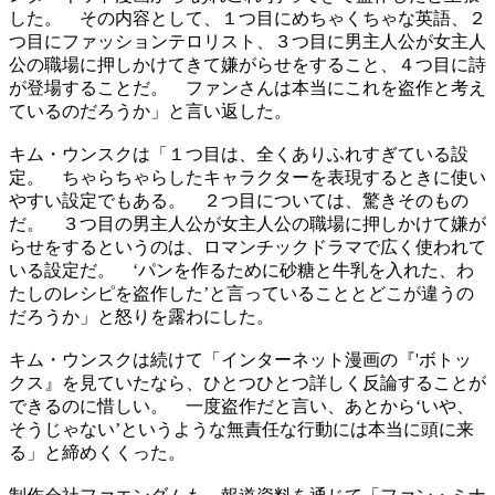
した。 その内容として、１つ目にめちゃくちゃな英語、２
つ目にファッションテロリスト、３つ目に男主人公が女主人
公の職場に押しかけてきて嫌がらせをすること、４つ目に詩
が登場することだ。 ファンさんは本当にこれを盗作と考え
ているのだろうか」と言い返した。
キム・ウンスクは「１つ目は、全くありふれすぎている設
定。 ちゃらちゃらしたキャラクターを表現するときに使い
やすい設定でもある。 ２つ目については、驚きそのもの
だ。 ３つ目の男主人公が女主人公の職場に押しかけて嫌が
らせをするというのは、ロマンチックドラマで広く使われて
いる設定だ。 ‘パンを作るために砂糖と牛乳を入れた、わ
たしのレシピを盗作した’と言っていることとどこが違うの
だろうか」と怒りを露わにした。
キム・ウンスクは続けて「インターネット漫画の『'ボトッ
クス』を見ていたなら、ひとつひとつ詳しく反論することが
できるのに惜しい。 一度盗作だと言い、あとから‘いや、
そうじゃない’というような無責任な行動には本当に頭に来
る」と締めくくった。