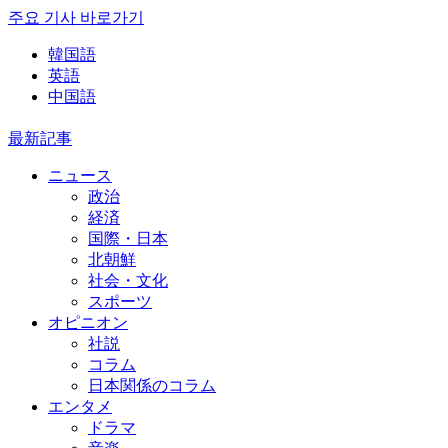
주요 기사 바로가기
韓国語
英語
中国語
最新記事
ニュース
政治
経済
国際・日本
北朝鮮
社会・文化
スポーツ
オピニオン
社説
コラム
日本関係のコラム
エンタメ
ドラマ