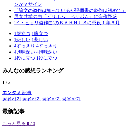
ンがＶサイン
「論文の盗作は知っているが評価書の盗作は初めて」
男女共学の曲「ピリポム ペリポム」に盗作疑惑
‘イ・ヒョリ盗作曲’のＢＡＨＮＵＳに懲役１年６月
1
腹立つ
1
腹立つ
1
悲しい
1
悲しい
4
すっきり
4
すっきり
4
興味深い
4
興味深い
1
役に立つ
1
役に立つ
みんなの感想ランキング
1
/ 2
エンタメ
記事
공유하기
공유하기
공유하기
공유하기
最新記事
もっと見る
0
/ 0