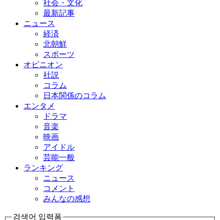
社会・文化
最新記事
ニュース
経済
北朝鮮
スポーツ
オピニオン
社説
コラム
日本関係のコラム
エンタメ
ドラマ
音楽
映画
アイドル
芸能一般
ランキング
ニュース
コメント
みんなの感想
검색어 입력폼