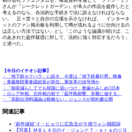
制作会社ファエンダムも、報道資料を通じて「ファン・ミナ
さんが『シークレットガーデン』が本人の作品を盗作したと
考えるのなら、合法的な手続きで法に訴えなければならな
い。 正々堂々と自分の立場を示さなければ。 インターネ
ットのファン掲示板を利用して噂が流れるように仕向けるの
は正しい方法ではない」とし「このような論議が続けば、こ
のあきれた盗作疑惑に対して、法的に強く対応するだろう」
と述べた。
【今日のイチオシ記事】
・「地下鉄セクハラ」に続き、今度は「地下鉄暴行男」映像
・黄義敦陸軍参謀総長が辞任…軍改革の信号弾か
・「税収減らしてでも韓国に追いつけ」奥歯かみしめ日本
・ロシア外相、北外相の前で「延坪島砲撃、非難に値する」
・「高額出演料議論は根拠ない」ジュンスが契約書公開
関連記事
‘盗作波紋’イ・ヒョリに広告主が５億ウォン損賠訴
【写真】ＭＢＬＡＱのイ・ジュンとＴ－ａｒａのジヨ