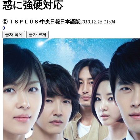
惑に強硬対応
ⓒ ＩＳＰＬＵＳ/中央日報日本語版
2010.12.15 11:04
0
글자 작게
글자 크게