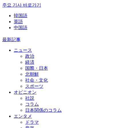
주요 기사 바로가기
韓国語
英語
中国語
最新記事
ニュース
政治
経済
国際・日本
北朝鮮
社会・文化
スポーツ
オピニオン
社説
コラム
日本関係のコラム
エンタメ
ドラマ