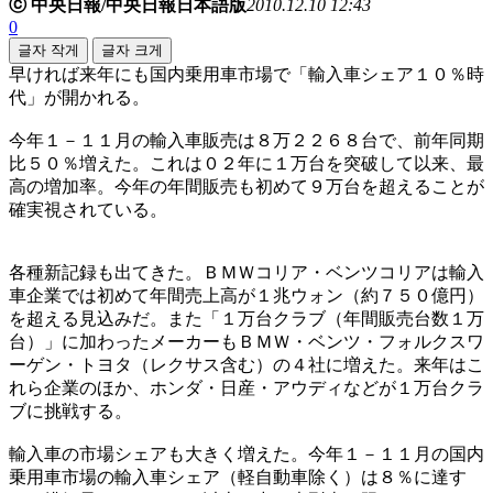
ⓒ 中央日報/中央日報日本語版
2010.12.10 12:43
0
글자 작게
글자 크게
早ければ来年にも国内乗用車市場で「輸入車シェア１０％時
代」が開かれる。
今年１－１１月の輸入車販売は８万２２６８台で、前年同期
比５０％増えた。これは０２年に１万台を突破して以来、最
高の増加率。今年の年間販売も初めて９万台を超えることが
確実視されている。
各種新記録も出てきた。ＢＭＷコリア・ベンツコリアは輸入
車企業では初めて年間売上高が１兆ウォン（約７５０億円）
を超える見込みだ。また「１万台クラブ（年間販売台数１万
台）」に加わったメーカーもＢＭＷ・ベンツ・フォルクスワ
ーゲン・トヨタ（レクサス含む）の４社に増えた。来年はこ
れら企業のほか、ホンダ・日産・アウディなどが１万台クラ
ブに挑戦する。
輸入車の市場シェアも大きく増えた。今年１－１１月の国内
乗用車市場の輸入車シェア（軽自動車除く）は８％に達す