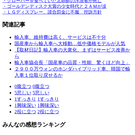
・クローバーを食べていた北朝鮮の浮浪者が死亡
・ゴールデンディスク大賞の少女時代と２ＡＭが涙
・ＬＧディスプレー、談合罰金に不服 控訴方針
関連記事
輸入車、維持費は高く、サービスは不十分
国産車から輸入車へ大移動…低中価格モデルが人気
【取材日記】輸入車の大衆化、まずはサービス改善か
ら
輸入車協会長「国産車の品質・性能、驚くほど向上」
２９００万ウォンのホンダハイブリッド車、韓国で輸
入車１位取り戻せるか
0
腹立つ
0
腹立つ
5
悲しい
5
悲しい
1
すっきり
1
すっきり
1
興味深い
1
興味深い
2
役に立つ
2
役に立つ
みんなの感想ランキング