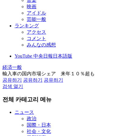
音楽
映画
アイドル
芸能一般
ランキング
アクセス
コメント
みんなの感想
YouTube 中央日報日本語版
経済一般
輸入車の国内市場シェア 来年１０％超も
공유하기
공유하기
공유하기
검색 열기
전체 카테고리 메뉴
ニュース
政治
国際・日本
社会・文化