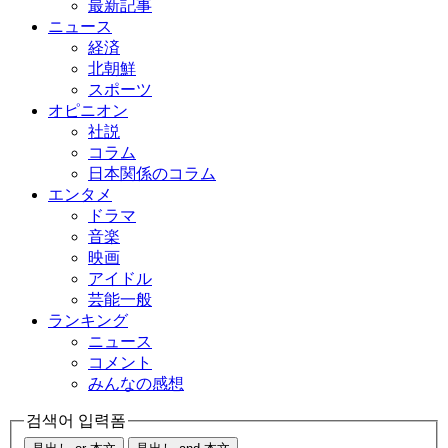
最新記事
ニュース
経済
北朝鮮
スポーツ
オピニオン
社説
コラム
日本関係のコラム
エンタメ
ドラマ
音楽
映画
アイドル
芸能一般
ランキング
ニュース
コメント
みんなの感想
검색어 입력폼