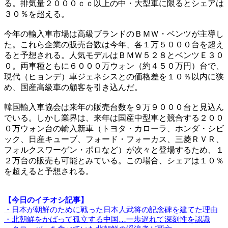
る。排気量２０００ｃｃ以上の中・大型車に限るとシェアは
３０％を超える。
今年の輸入車市場は高級ブランドのＢＭＷ・ベンツが主導し
た。これら企業の販売台数は今年、各１万５０００台を超え
ると予想される。人気モデルはＢＭＷ５２８とベンツＥ３０
０。両車種ともに６０００万ウォン（約４５０万円）台で、
現代（ヒョンデ）車ジェネシスとの価格差を１０％以内に狭
め、国産高級車の顧客を引き込んだ。
韓国輸入車協会は来年の販売台数を９万９０００台と見込ん
でいる。しかし業界は、来年は国産中型車と競合する２００
０万ウォン台の輸入新車（トヨタ・カローラ、ホンダ・シビ
ック、日産キューブ、フォード・フォーカス、三菱ＲＶＲ、
フォルクスワーゲン・ポロなど）が次々と登場するため、１
２万台の販売も可能とみている。この場合、シェアは１０％
を超えると予想される。
【今日のイチオシ記事】
・日本が朝鮮のために戦った日本人武将の記念碑を建てた理由
・北朝鮮をかばって孤立する中国…一歩遅れて深刻性を認識