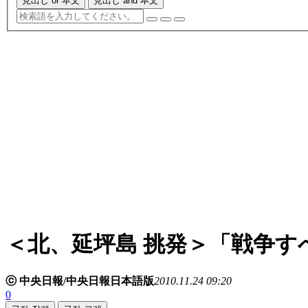
見出し or 本文
見出し and 本文
＜北、延坪島 挑発＞「戦争す
ⓒ 中央日報/中央日報日本語版
2010.11.24 09:20
0