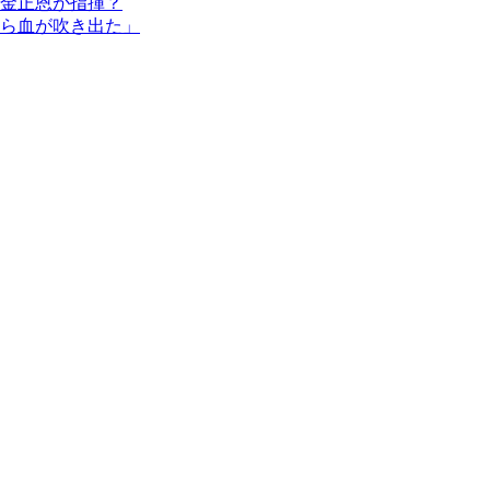
金正恩が指揮？
ら血が吹き出た」