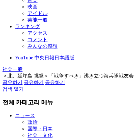
音楽
映画
アイドル
芸能一般
ランキング
アクセス
コメント
みんなの感想
YouTube 中央日報日本語版
社会一般
＜北、延坪島 挑発＞「戦争すべき」沸き立つ海兵隊戦友会
공유하기
공유하기
공유하기
검색 열기
전체 카테고리 메뉴
ニュース
政治
国際・日本
社会・文化