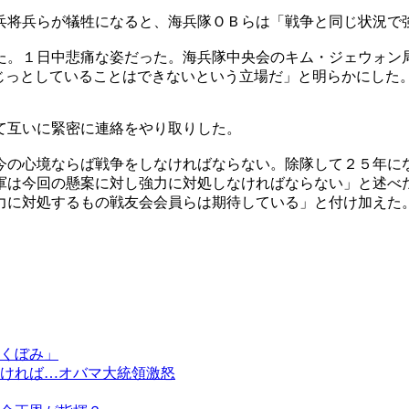
兵将兵らが犠牲になると、海兵隊ＯＢらは「戦争と同じ状況で
た。１日中悲痛な姿だった。海兵隊中央会のキム・ジェウォン
じっとしていることはできないという立場だ」と明らかにした
て互いに緊密に連絡をやり取りした。
今の心境ならば戦争をしなければならない。除隊して２５年に
軍は今回の懸案に対し強力に対処しなければならない」と述べ
力に対処するもの戦友会会員らは期待している」と付け加えた
くぼみ」
ければ…オバマ大統領激怒