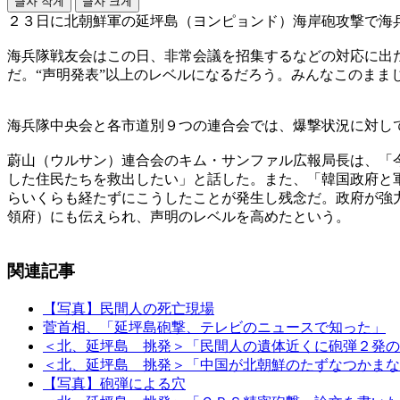
글자 작게
글자 크게
２３日に北朝鮮軍の延坪島（ヨンピョンド）海岸砲攻撃で海
海兵隊戦友会はこの日、非常会議を招集するなどの対応に出
だ。“声明発表”以上のレベルになるだろう。みんなこのまま
海兵隊中央会と各市道別９つの連合会では、爆撃状況に対し
蔚山（ウルサン）連合会のキム・サンファル広報局長は、「
した住民たちを救出したい」と話した。また、「韓国政府と
らいくらも経たずにこうしたことが発生し残念だ。政府が強
領府）にも伝えられ、声明のレベルを高めたという。
関連記事
【写真】民間人の死亡現場
菅首相、「延坪島砲撃、テレビのニュースで知った」
＜北、延坪島 挑発＞「民間人の遺体近くに砲弾２発の
＜北、延坪島 挑発＞「中国が北朝鮮のたずなつかまな
【写真】砲弾による穴