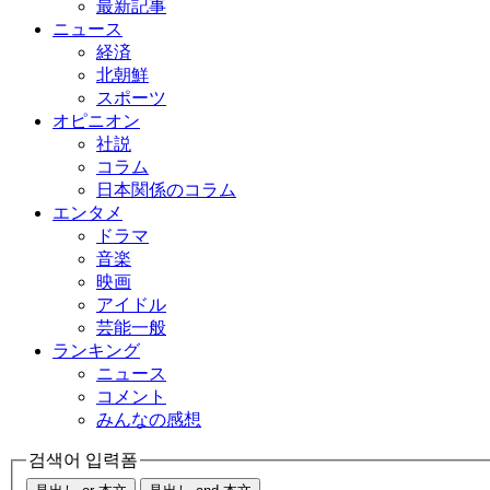
最新記事
ニュース
経済
北朝鮮
スポーツ
オピニオン
社説
コラム
日本関係のコラム
エンタメ
ドラマ
音楽
映画
アイドル
芸能一般
ランキング
ニュース
コメント
みんなの感想
검색어 입력폼