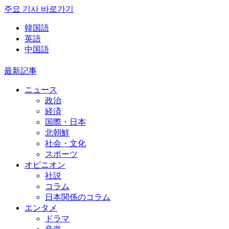
주요 기사 바로가기
韓国語
英語
中国語
最新記事
ニュース
政治
経済
国際・日本
北朝鮮
社会・文化
スポーツ
オピニオン
社説
コラム
日本関係のコラム
エンタメ
ドラマ