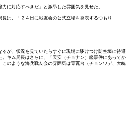
強力に対応すべきだ」と激昂した雰囲気を見せた。
局長は、「２４日に戦友会の公式立場を発表するつもり
。
なるが、状況を見ていたらすぐに現場に駆けつけ防空壕に待避
た。キム局長はさらに、「天安（チョナン）艦事件にあってか
。このような海兵戦友会の雰囲気は青瓦台（チョンワデ、大統