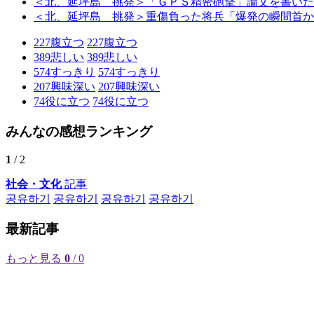
＜北、延坪島 挑発＞「ＧＰＳ精密砲撃」論文を書いた
＜北、延坪島 挑発＞重傷負った将兵「爆発の瞬間首か
227
腹立つ
227
腹立つ
389
悲しい
389
悲しい
574
すっきり
574
すっきり
207
興味深い
207
興味深い
74
役に立つ
74
役に立つ
みんなの感想ランキング
1
/ 2
社会・文化
記事
공유하기
공유하기
공유하기
공유하기
最新記事
もっと見る
0
/ 0