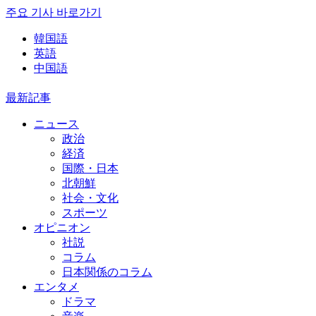
주요 기사 바로가기
韓国語
英語
中国語
最新記事
ニュース
政治
経済
国際・日本
北朝鮮
社会・文化
スポーツ
オピニオン
社説
コラム
日本関係のコラム
エンタメ
ドラマ