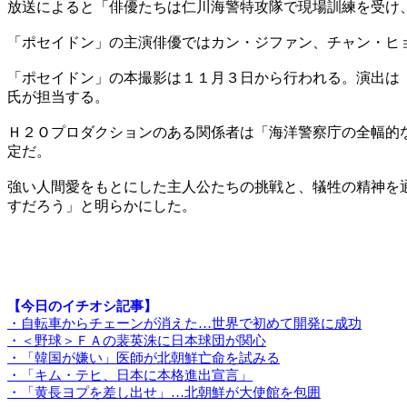
放送によると「俳優たちは仁川海警特攻隊で現場訓練を受け
「ポセイドン」の主演俳優ではカン・ジファン、チャン・ヒ
「ポセイドン」の本撮影は１１月３日から行われる。演出は
氏が担当する。
Ｈ２Ｏプロダクションのある関係者は「海洋警察庁の全幅的
定だ。
強い人間愛をもとにした主人公たちの挑戦と、犠牲の精神を
すだろう」と明らかにした。
【今日のイチオシ記事】
・自転車からチェーンが消えた…世界で初めて開発に成功
・＜野球＞ＦＡの裴英洙に日本球団が関心
・「韓国が嫌い」医師が北朝鮮亡命を試みる
・「キム・テヒ、日本に本格進出宣言」
・「黄長ヨプを差し出せ」…北朝鮮が大使館を包囲