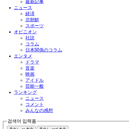
最新記事
ニュース
経済
北朝鮮
スポーツ
オピニオン
社説
コラム
日本関係のコラム
エンタメ
ドラマ
音楽
映画
アイドル
芸能一般
ランキング
ニュース
コメント
みんなの感想
검색어 입력폼