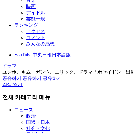
音楽
映画
アイドル
芸能一般
ランキング
アクセス
コメント
みんなの感想
YouTube 中央日報日本語版
ドラマ
ユンホ、キム・ガンウ、エリック、ドラマ「ポセイドン」出
공유하기
공유하기
공유하기
검색 열기
전체 카테고리 메뉴
ニュース
政治
国際・日本
社会・文化