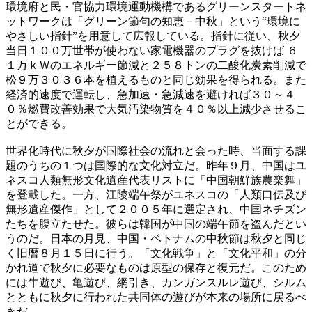
環境府と民・官協力環境運動機構であるグリーンスタートネ
ットワークは「グリーン節句の知恵－中秋」という“環境に
やさしい指針”を用意して広報している。指針に従い、秋夕
当日１００万世帯が使わない家電機器のプラグを抜けば ６
１万ｋＷのエネルギー節減と２５８トンの二酸化炭素削減で
松９万３０３６本を植えるものと同じ効果を得られる。また
経済的速度で運転し、急加速・急減速を避ければ３０～４
０％燃費改善効果で大気汚染物質を４０％以上減少させるこ
とができる。
世界化時代に秋夕が国際社会の流れと会った時、当面する課
題のうちの１つは国際的な文化対立だ。昨年９月、中国はユ
ネスコ人類無形文化遺産代表リストに「中国朝鮮族農楽舞」
を登載した。一方、江陵端午祭がユネスコの「人類口伝及び
無形遺産傑作」として２００５年に選定され、中国ネチズン
たちを腹立たせた。彼らは韓国が中国の端午節を盗んだとい
うのだ。日本の月見、中国・ベトナムの中秋節は秋夕と同じ
く旧暦８月１５日に行う。「文化戦争」と「文化平和」の分
かれ道で秋夕に必要なものは原型の保存と復元だ。このため
には牛遊び、亀遊び、網引き、カンガンスルレ遊び、シルム
とともに秋夕に行われた共同体の遊びが本来の場所に戻るべ
きだ。