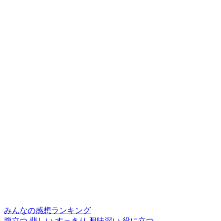
みんなの感想ランキング
腹立つ
悲しい
すっきり
興味深い
役に立つ