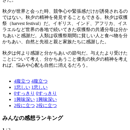
秋夕が世界と会った時、競争心や緊張感だけが誘発されるの
ではない。秋夕の精神を発見することもできる。秋夕は収獲
祭（harvest festival）だ。イギリス、インド、アフリカ、イス
ラエルなど世界の各地で続いてきた収獲祭の共通分母は分か
ちあいと感謝だ。人類は収獲祭期間に貧しい人と食べ物を分
かちあい、自然と先祖と親と家族たちに感謝した。
秋夕は何より感謝と分かちあいの節句だ。与えたより受けた
ことについて考え、分かちあうこと優先の秋夕の精神を考え
れば、悩みや心配も自然に消えるだろう。
4
腹立つ
4
腹立つ
1
悲しい
1
悲しい
0
すっきり
0
すっきり
1
興味深い
1
興味深い
2
役に立つ
2
役に立つ
みんなの感想ランキング
1
/ 2