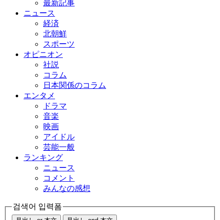
最新記事
ニュース
経済
北朝鮮
スポーツ
オピニオン
社説
コラム
日本関係のコラム
エンタメ
ドラマ
音楽
映画
アイドル
芸能一般
ランキング
ニュース
コメント
みんなの感想
검색어 입력폼