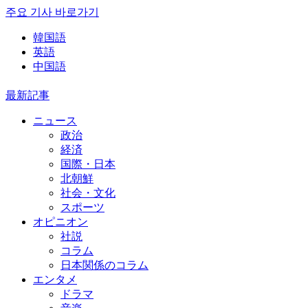
주요 기사 바로가기
韓国語
英語
中国語
最新記事
ニュース
政治
経済
国際・日本
北朝鮮
社会・文化
スポーツ
オピニオン
社説
コラム
日本関係のコラム
エンタメ
ドラマ