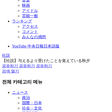
音楽
映画
アイドル
芸能一般
ランキング
アクセス
コメント
みんなの感想
YouTube 中央日報日本語版
社説
【社説】与えるより受けたことを覚えている秋夕
공유하기
공유하기
공유하기
검색 열기
전체 카테고리 메뉴
ニュース
政治
国際・日本
社会・文化