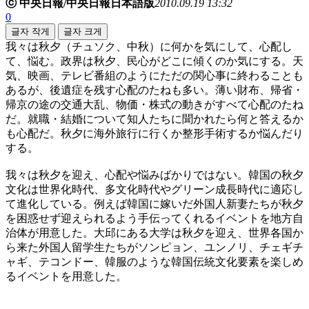
ⓒ 中央日報/中央日報日本語版
2010.09.19 13:32
0
글자 작게
글자 크게
我々は秋夕（チュソク、中秋）に何かを気にして、心配し
て、悩む。政界は秋夕、民心がどこに傾くのか気にする。天
気、映画、テレビ番組のようにただの関心事に終わることも
あるが、後遺症を残す心配のたねも多い。薄い財布、帰省・
帰京の途の交通大乱、物価・株式の動きがすべて心配のたね
だ。就職・結婚について知人たちに聞かれたら何と答えるか
も心配だ。秋夕に海外旅行に行くか整形手術するか悩んだり
する。
我々は秋夕を迎え、心配や悩みばかりではない。韓国の秋夕
文化は世界化時代、多文化時代やグリーン成長時代に適応し
て進化している。例えば韓国に嫁いだ外国人新妻たちが秋夕
を困惑せず迎えられるよう手伝ってくれるイベントを地方自
治体が用意した。大邱にある大学は秋夕を迎え、世界各国か
ら来た外国人留学生たちがソンピョン、ユンノリ、チェギチ
ャギ、テコンドー、韓服のような韓国伝統文化要素を楽しめ
るイベントを用意した。