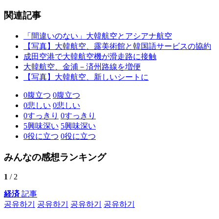
関連記事
「間違いのない」大韓航空とアシアナ航空
【写真】大韓航空、露美術館と韓国語サービスの協約
成田空港で大韓航空機が滑走路に接触
大韓航空、金浦－済州路線を増便
【写真】大韓航空、新しいシートに
0
腹立つ
0
腹立つ
0
悲しい
0
悲しい
0
すっきり
0
すっきり
5
興味深い
5
興味深い
0
役に立つ
0
役に立つ
みんなの感想ランキング
1
/ 2
経済
記事
공유하기
공유하기
공유하기
공유하기