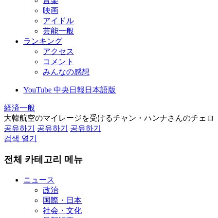
音楽
映画
アイドル
芸能一般
ランキング
アクセス
コメント
みんなの感想
YouTube 中央日報日本語版
経済一般
大韓航空のマイレージを受けるチャン・ハンナさんのチェロ
공유하기
공유하기
공유하기
검색 열기
전체 카테고리 메뉴
ニュース
政治
国際・日本
社会・文化