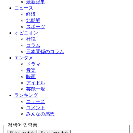
最新記事
ニュース
経済
北朝鮮
スポーツ
オピニオン
社説
コラム
日本関係のコラム
エンタメ
ドラマ
音楽
映画
アイドル
芸能一般
ランキング
ニュース
コメント
みんなの感想
검색어 입력폼