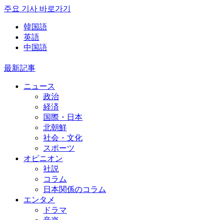
주요 기사 바로가기
韓国語
英語
中国語
最新記事
ニュース
政治
経済
国際・日本
北朝鮮
社会・文化
スポーツ
オピニオン
社説
コラム
日本関係のコラム
エンタメ
ドラマ