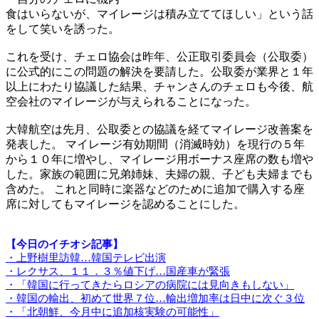
食はいらないが、マイレージは積み立ててほしい」という話
をして笑いを誘った。
これを受け、チェロ協会は昨年、公正取引委員会（公取委）
に公式的にこの問題の解決を要請した。公取委が業界と１年
以上にわたり協議した結果、チャンさんのチェロも今後、航
空会社のマイレージが与えられることになった。
大韓航空は先月、公取委との協議を経てマイレージ改善案を
発表した。 マイレージ有効期間（消滅時効）を現行の５年
から１０年に増やし、マイレージ用ボーナス座席の数も増や
した。家族の範囲に兄弟姉妹、夫婦の親、子ども夫婦までも
含めた。 これと同時に楽器などのために追加で購入する座
席に対してもマイレージを認めることにした。
【今日のイチオシ記事】
・上野樹里訪韓…韓国テレビ出演
・レクサス、１１．３％値下げ…国産車が緊張
・「韓国に行ってきたらロシアの病院には見向きもしない」
・韓国の輸出、初めて世界７位…輸出増加率は日中に次ぐ３位
・「北朝鮮、今月中に追加核実験の可能性」