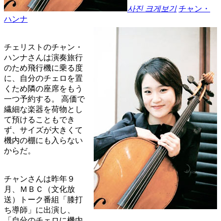
사진 크게보기
チャン・
ハンナ
チェリストのチャン・
ハンナさんは演奏旅行
のため飛行機に乗る度
に、自分のチェロを置
くため隣の座席をもう
一つ予約する。 高価で
繊細な楽器を荷物とし
て預けることもでき
ず、サイズが大きくて
機内の棚にも入らない
からだ。
チャンさんは昨年９
月、ＭＢＣ（文化放
送）トーク番組「膝打
ち導師」に出演し、
「自分のチェロに機内