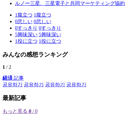
ルノー三星、三星電子と共同マーケティング協約
1
腹立つ
1
腹立つ
0
悲しい
0
悲しい
0
すっきり
0
すっきり
5
興味深い
5
興味深い
1
役に立つ
1
役に立つ
みんなの感想ランキング
1
/ 2
経済
記事
공유하기
공유하기
공유하기
공유하기
最新記事
もっと見る
0
/ 0