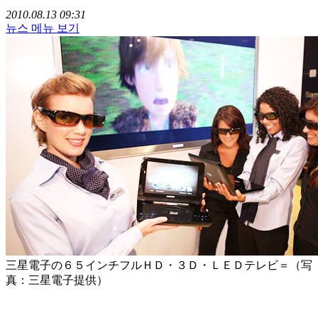
2010.08.13 09:31
뉴스 메뉴 보기
三星電子の６５インチフルＨＤ・３Ｄ・ＬＥＤテレビ＝（写
真：三星電子提供）