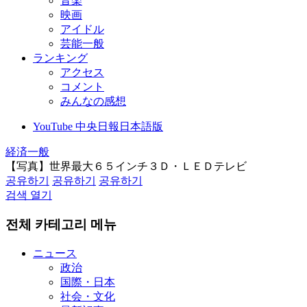
音楽
映画
アイドル
芸能一般
ランキング
アクセス
コメント
みんなの感想
YouTube 中央日報日本語版
経済一般
【写真】世界最大６５インチ３Ｄ・ＬＥＤテレビ
공유하기
공유하기
공유하기
검색 열기
전체 카테고리 메뉴
ニュース
政治
国際・日本
社会・文化