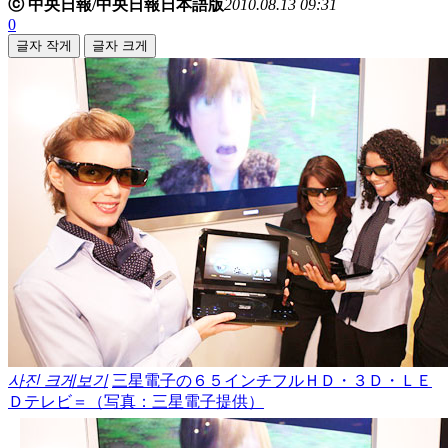
ⓒ 中央日報/中央日報日本語版
2010.08.13 09:31
0
글자 작게
글자 크게
사진 크게보기
三星電子の６５インチフルＨＤ・３Ｄ・ＬＥ
Ｄテレビ＝（写真：三星電子提供）