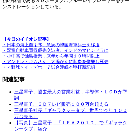
初の製品である３Ｄポータブルブルーレイプレーヤーをデモ
ンストレーションしている。
【今日のイチオシ記事】
・日本の海上自衛隊、急病の韓国海軍兵士を移送
・双竜自動車買収優先交渉者、インドのマヒンドラに
・小中高で独島授業…来年から年間１０時間以上
・アンドレ・キムさん、大腸がんに肺炎を併発し死去
・＜野球＞イ・デホ、７試合連続本塁打新記録
関連記事
三星電子、過去最大の営業利益…半導体・ＬＣＤが堅
調
三星電子、３Ｄテレビ販売１００万台超える
三星電子社長「ギャラクシータブ、世界で今年１００
万台売る」
【写真】三星電子、「ＩＦＡ２０１０」で「ギャラク
シータブ」紹介