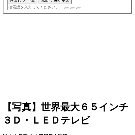
見出し or 本文
見出し and 本文
【写真】世界最大６５インチ
３Ｄ・ＬＥＤテレビ