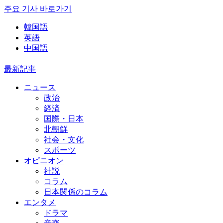
주요 기사 바로가기
韓国語
英語
中国語
最新記事
ニュース
政治
経済
国際・日本
北朝鮮
社会・文化
スポーツ
オピニオン
社説
コラム
日本関係のコラム
エンタメ
ドラマ