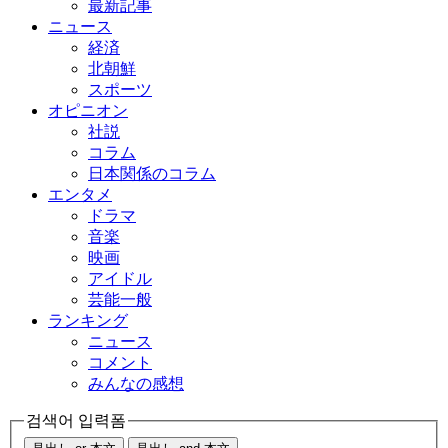
最新記事
ニュース
経済
北朝鮮
スポーツ
オピニオン
社説
コラム
日本関係のコラム
エンタメ
ドラマ
音楽
映画
アイドル
芸能一般
ランキング
ニュース
コメント
みんなの感想
검색어 입력폼