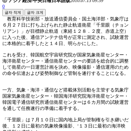
ⓒ アジア経済/中央日報日本語版
2010.07.15 09:39
0
글자 작게
글자 크게
教育科学技術部・放送通信委員会・国土海洋部・気象庁は
６月２７日に打ち上げられた静止軌道衛星「千里眼（チョン
リアン）」が目標静止軌道（東経１２８．２度、赤道上空）
に入った後、通信アンテナ信号が正常に測定され、試験運営
に本格的に着手したと１４日、明らかにした。
これを受け、韓国航空宇宙研究院が国家気象衛星センター・
海洋衛星センター・通信衛星センターの要請を総合的に調整
して衛星の一日運営計画を決め、映像撮影・通信運用のため
の命令伝達および姿勢制御など管制を遂行することになる。
一方、気象・海洋・通信など搭載体別活動を主管する気象庁
国家気象衛星センター・韓国海洋研究院海洋衛星センター・
韓国電子通信研究所通信衛星センターは６カ月間の試験運営
を通して任務遂行の準備に着手する。
「千里眼」は７月１０日に国内地上局が管制権を引き継いだ
後、１２日に最初の気象映像撮影、‘１３日に最初の海洋映