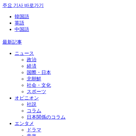
주요 기사 바로가기
韓国語
英語
中国語
最新記事
ニュース
政治
経済
国際・日本
北朝鮮
社会・文化
スポーツ
オピニオン
社説
コラム
日本関係のコラム
エンタメ
ドラマ