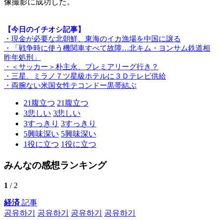
像撮影に成功した。
【今日のイチオシ記事】
・現金が必要な北朝鮮、東海のイカ漁場を中国に譲る
・「戦争時に使う機関車すべて故障…北キム・ヨンサム鉄道相
昨年処刑」
・＜サッカー＞朴主永、プレミアリーグ行き？
・三星、ミラノ７ツ星級ホテルに３Ｄテレビ供給
・両腕ない米国女性テコンドー黒帯結ぶ
21
腹立つ
21
腹立つ
3
悲しい
3
悲しい
3
すっきり
3
すっきり
5
興味深い
5
興味深い
1
役に立つ
1
役に立つ
みんなの感想ランキング
1
/ 2
経済
記事
공유하기
공유하기
공유하기
공유하기