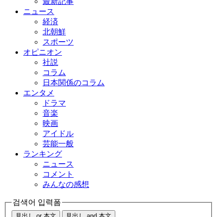
最新記事
ニュース
経済
北朝鮮
スポーツ
オピニオン
社説
コラム
日本関係のコラム
エンタメ
ドラマ
音楽
映画
アイドル
芸能一般
ランキング
ニュース
コメント
みんなの感想
검색어 입력폼
見出し or 本文
見出し and 本文