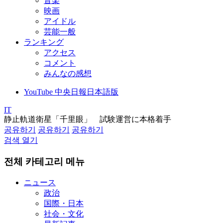
音楽
映画
アイドル
芸能一般
ランキング
アクセス
コメント
みんなの感想
YouTube 中央日報日本語版
IT
静止軌道衛星「千里眼」 試験運営に本格着手
공유하기
공유하기
공유하기
검색 열기
전체 카테고리 메뉴
ニュース
政治
国際・日本
社会・文化