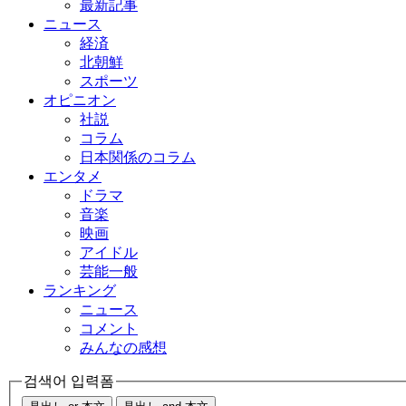
最新記事
ニュース
経済
北朝鮮
スポーツ
オピニオン
社説
コラム
日本関係のコラム
エンタメ
ドラマ
音楽
映画
アイドル
芸能一般
ランキング
ニュース
コメント
みんなの感想
검색어 입력폼