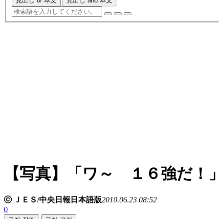
見出し or 本文
見出し and 本文
【写真】「ワ～ １６強だ！
ⓒ ＪＥＳ/中央日報日本語版
2010.06.23 08:52
0