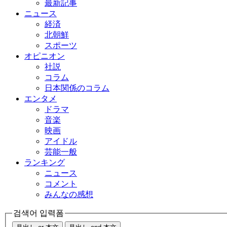
最新記事
ニュース
経済
北朝鮮
スポーツ
オピニオン
社説
コラム
日本関係のコラム
エンタメ
ドラマ
音楽
映画
アイドル
芸能一般
ランキング
ニュース
コメント
みんなの感想
검색어 입력폼