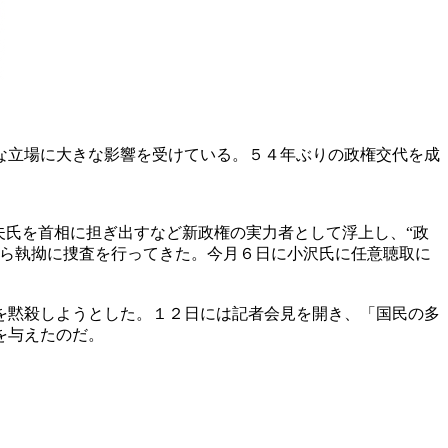
な立場に大きな影響を受けている。５４年ぶりの政権交代を成
夫氏を首相に担ぎ出すなど新政権の実力者として浮上し、“政
から執拗に捜査を行ってきた。今月６日に小沢氏に任意聴取に
を黙殺しようとした。１２日には記者会見を開き、「国民の多
を与えたのだ。