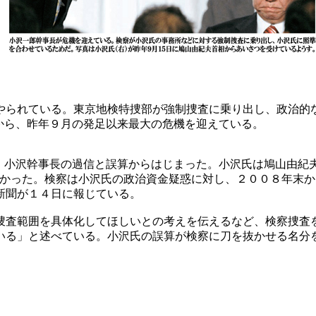
やられている。東京地検特捜部が強制捜査に乗り出し、政治的
から、昨年９月の発足以来最大の危機を迎えている。
、小沢幹事長の過信と誤算からはじまった。小沢氏は鳩山由紀
わかった。検察は小沢氏の政治資金疑惑に対し、２００８年末
新聞が１４日に報じている。
捜査範囲を具体化してほしいとの考えを伝えるなど、検察捜査
いる」と述べている。小沢氏の誤算が検察に刀を抜かせる名分