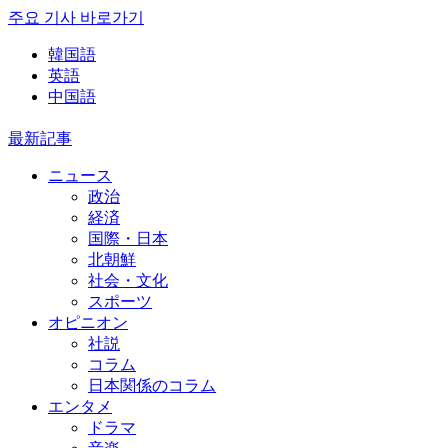
주요 기사 바로가기
韓国語
英語
中国語
最新記事
ニュース
政治
経済
国際・日本
北朝鮮
社会・文化
スポーツ
オピニオン
社説
コラム
日本関係のコラム
エンタメ
ドラマ