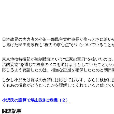
日本政界の実力者の小沢一郎民主党幹事長が崖っぷちに追い
し遂げた民主党政権も“権力の求心点”がぐらついていること
東京地検特捜部が強制捜査という“伝家の宝刀”を抜いたのは
治的妥協”を通じて検察のメスを避けようとしていたことが
応じるよう要請したのは、相当な証拠を確保したためと朝日
しかし小沢氏は聴取の要請には応じておらず、さらに検察に
くもあの捜査がどうだったかを理解してくれていると信じて
小沢氏の誤算で鳩山政ꂌに危機（２）
関連記事