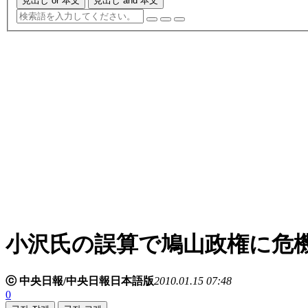
見出し or 本文
見出し and 本文
小沢氏の誤算で鳩山政権に危
ⓒ 中央日報/中央日報日本語版
2010.01.15 07:48
0