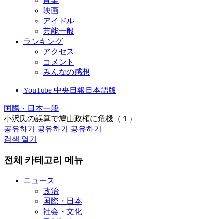
音楽
映画
アイドル
芸能一般
ランキング
アクセス
コメント
みんなの感想
YouTube 中央日報日本語版
国際・日本一般
小沢氏の誤算で鳩山政権に危機（１）
공유하기
공유하기
공유하기
검색 열기
전체 카테고리 메뉴
ニュース
政治
国際・日本
社会・文化