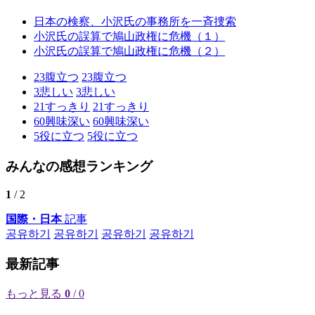
日本の検察、小沢氏の事務所を一斉捜索
小沢氏の誤算で鳩山政権に危機（１）
小沢氏の誤算で鳩山政権に危機（２）
23
腹立つ
23
腹立つ
3
悲しい
3
悲しい
21
すっきり
21
すっきり
60
興味深い
60
興味深い
5
役に立つ
5
役に立つ
みんなの感想ランキング
1
/ 2
国際・日本
記事
공유하기
공유하기
공유하기
공유하기
最新記事
もっと見る
0
/ 0